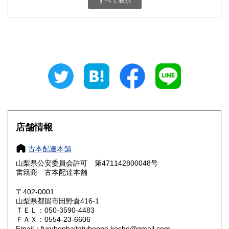
すべて表示
石川県
福井県
800円
800円
山梨県
長野県
800円
800円
岐阜県
静岡県
800円
800円
愛知県
三重県
800円
800円
滋賀県
京都府
800円
800円
大阪府
兵庫県
800円
800円
店舗情報
奈良県
和歌山県
800円
800円
古本配達本舗
山梨県公安委員会許可 第471142800048号
鳥取県
島根県
800円
800円
書籍商 古本配達本舗
岡山県
広島県
800円
800円
〒402-0001
山梨県都留市田野倉416-1
ＴＥＬ：050-3590-4483
山口県
徳島県
800円
800円
ＦＡＸ：0554-23-6606
Email：furuhonhaitatuhonpo.kosho@gmail.com