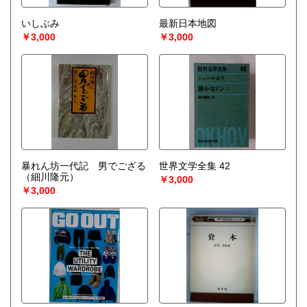
いしぶみ
最新日本地図
￥3,000
￥3,000
暴れん坊一代記 男でござる
世界文学全集 42
（細川隆元）
￥3,000
￥3,000