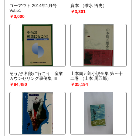
ゴーアウト 2014年1月号
資本
（碓氷 悟史）
Vol.51
￥3,301
￥3,000
そうだ! 相談に行こう 産業
山本周五郎小説全集 第三十
カウンセリング事例集 Ⅲ
二巻
（山本 周五郎）
￥64,480
￥35,194