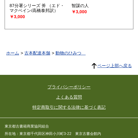
87分署シリーズ 斧
（エド・
智謀の人
マクベイン/高橋泰邦訳）
￥3,000
￥3,000
ホーム
古本配達本舗
動物のひみつ
ページ上部へ戻る
プライバシーポリシー
よくある質問
特定商取引に関する法律に基づく表記
東京都古書籍商業協同組合
所在地：東京都千代田区神田小川町3-22 東京古書会館内