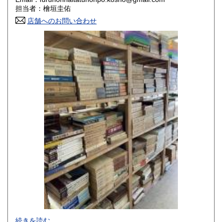
香川県
愛媛県
800円
800円
担当者：檜垣圭佑
店舗へのお問い合わせ
高知県
福岡県
800円
800円
佐賀県
長崎県
800円
800円
熊本県
大分県
800円
800円
宮崎県
鹿児島県
800円
800円
沖縄県
1,500円
-
続きを読む