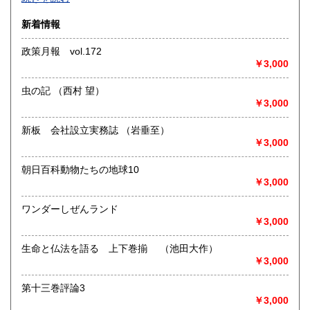
沿線名：-
新着情報
最寄駅：-
営業時間：-
政策月報 vol.172
定休日：-
￥3,000
書籍の買取について
虫の記 （西村 望）
-
￥3,000
新板 会社設立実務誌 （岩垂至）
取り扱い分野
￥3,000
総記、哲学宗教、歴史、社会科学、自然科学、美術工芸、国
語国文、外国文学、古典籍、近代文献、趣味、外国書、サブ
朝日百科動物たちの地球10
カルチャー、古書一般（その他）
￥3,000
書籍全般
ワンダーしぜんランド
￥3,000
生命と仏法を語る 上下巻揃 （池田大作）
￥3,000
第十三巻評論3
￥3,000