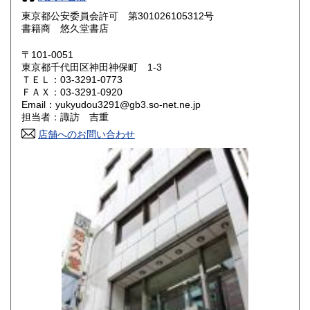
1,340円
1,340円
東京都公安委員会許可 第301026105312号
奈良県
和歌山県
書籍商 悠久堂書店
1,340円
1,340円
〒101-0051
鳥取県
島根県
1,470円
1,470円
東京都千代田区神田神保町 1-3
ＴＥＬ：03-3291-0773
岡山県
広島県
1,470円
1,470円
ＦＡＸ：03-3291-0920
Email：yukyudou3291@gb3.so-net.ne.jp
担当者：諏訪 吉重
山口県
徳島県
1,470円
1,590円
店舗へのお問い合わせ
香川県
愛媛県
1,590円
1,590円
高知県
福岡県
1,590円
1,730円
佐賀県
長崎県
1,730円
1,730円
熊本県
大分県
1,730円
1,730円
宮崎県
鹿児島県
1,730円
1,730円
沖縄県
1,810円