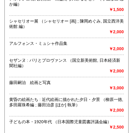
お問い合わせください。
か編）
￥1,500
沿線名：都営新宿線・三田線 東京メトロ半蔵門線 JR総武線
最寄駅：神保町駅A7出口徒歩3分 御茶ノ水駅徒歩9分
シャセリオー展 （シャセリオー [画] ; 陳岡めぐみ, 国立西洋美
営業時間：平日・祭日共に 11時から18時まで
術館 編）
定休日：日曜定休・年末年始 (休業日:12月28日から1月4日)
￥2,000
書籍の買取について
アルフォンス・ミュシャ作品集
￥2,000
古書籍の買い取りをしておりますので
まずは電話かメール、ホームページのフォーマットからご連
セザンヌ : パリとプロヴァンス （国立新美術館, 日本経済新
絡ください。
聞社編）
￥2,000
取り扱い分野
藤田嗣治 絵画と写真
自然科学、美術工芸、趣味、サブカルチャー、古書一般（そ
￥3,000
の他）
山岳・料理・中国美術・書道・美術展カタログ
黄昏の絵画たち : 近代絵画に描かれた夕日・夕景 （柳原一徳,
多田羅珠希編 ; 藤田治彦 [ほか] 執筆）
￥2,000
子どもの本・1920年代 （日本国際児童図書評議会編）
￥2,500