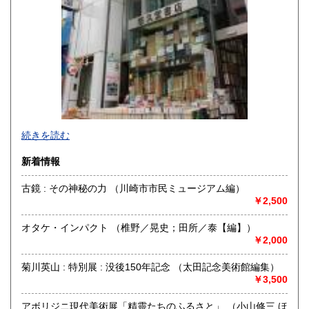
続きを読む
新着情報
古鏡 : その神秘の力 （川崎市市民ミュージアム編）
￥2,500
神保町駅から靖国通り沿い右側を駿河台に向けて歩いていき
カーブに差し掛かると白いビルに悠久堂の看板が見えます。
オタケ・インパクト （椎野／晃史；田所／泰【編】）
通り沿いのショーケースには中国の美術書や美術全集が各種
￥2,000
揃えられています。
店内には山岳書・料理書・書道・美術関係の本など趣味に関
菊川英山 : 特別展 : 没後150年記念 （太田記念美術館編集）
する本が
￥3,500
ございます。
お探しの本等ございましたら、お気軽にお尋ねください。
常時宅配買取、出張買取、宅配買取も行っておりますので、
アボリジニ現代美術展「精靈たちのふるさと」 （小山修三 ほ