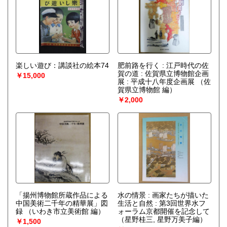
楽しい遊び：講談社の絵本74
肥前路を行く : 江戸時代の佐
賀の道 : 佐賀県立博物館企画
￥15,000
展 : 平成十八年度企画展
（佐
賀県立博物館 編）
￥2,000
「揚州博物館所蔵作品による
水の情景 : 画家たちが描いた
中国美術二千年の精華展」図
生活と自然 : 第3回世界水フ
録
（いわき市立美術館 編）
ォーラム京都開催を記念して
（星野桂三, 星野万美子編）
￥1,500