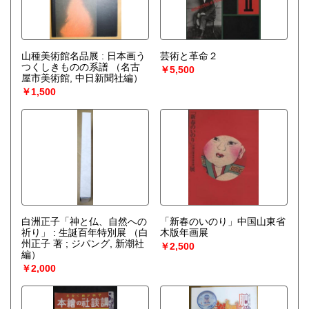
山種美術館名品展 : 日本画う
芸術と革命２
つくしきものの系譜
（名古
￥5,500
屋市美術館, 中日新聞社編）
￥1,500
白洲正子「神と仏、自然への
「新春のいのり」中国山東省
祈り」 : 生誕百年特別展
（白
木版年画展
州正子 著 ; ジパング, 新潮社
￥2,500
編）
￥2,000