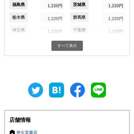
福島県
茨城県
1,220円
1,220円
栃木県
群馬県
1,220円
1,220円
埼玉県
千葉県
1,220円
1,220円
東京都
神奈川県
1,220円
1,220円
すべて表示
新潟県
富山県
1,220円
1,220円
石川県
福井県
1,220円
1,220円
山梨県
長野県
1,220円
1,220円
岐阜県
静岡県
1,220円
1,220円
愛知県
三重県
1,220円
1,220円
店舗情報
滋賀県
京都府
1,340円
1,340円
悠久堂書店
大阪府
兵庫県