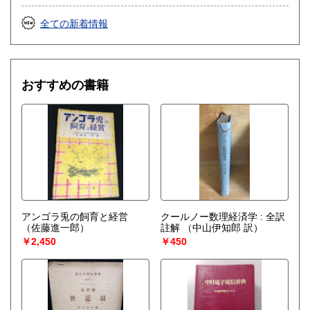
学、サブカルチャー
アイドル・芸能誌
全ての新着情報
おすすめの書籍
アンゴラ兎の飼育と経営
クールノー数理経済学 : 全訳
（佐藤進一郎）
註解
（中山伊知郎 訳）
￥2,450
￥450