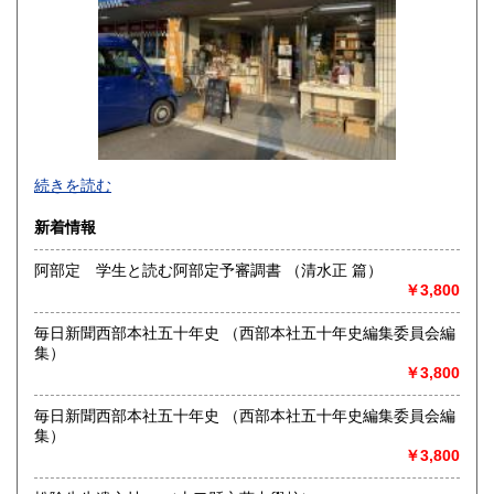
熊本県
大分県
430円
430円
宮崎県
鹿児島県
430円
430円
沖縄県
430円
続きを読む
新着情報
阿部定 学生と読む阿部定予審調書 （清水正 篇）
￥3,800
毎日新聞西部本社五十年史 （西部本社五十年史編集委員会編
集）
￥3,800
毎日新聞西部本社五十年史 （西部本社五十年史編集委員会編
集）
￥3,800
◆寺塚店で店頭買取中いたします