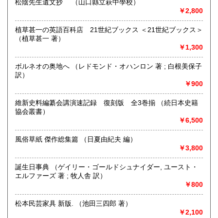
松陰先生遺文抄 （山口縣立萩中學校）
◆出張買取・本の整理・遺品整理・実家整理・生前整理・終
￥2,800
活 ご相談ください
◆捨てる前に、まずご相談を！
植草甚一の英語百科店 21世紀ブックス ＜21世紀ブックス＞
（植草甚一 著）
￥1,300
沿線名：西鉄天神大牟田線
最寄駅：高宮駅 バス停(寺塚、長住二丁目)
営業時間：13:00-18:00
ボルネオの奥地へ （レドモンド・オハンロン 著 ; 白根美保子
定休日：不定休
訳）
￥900
書籍の買取について
維新史料編纂会講演速記録 復刻版 全3巻揃 （続日本史籍
◆人文科学・文藝・芸術・自然科学・社会科学などの専門書
協会叢書）
はもちろん、昭和レトロなもの歓迎! 雑誌・レコード・戦時
￥6,500
史料・アイドルなどなどまで幅広く買い取ります。
風俗草紙 傑作総集篇 （日夏由紀夫 編）
◆大量の本の処分、不動産処分に伴う大量のモノの処分も併
￥3,800
せてご相談下さい。
誕生日事典 （ゲイリー・ゴールドシュナイダー, ユースト・
◆福岡近郊はもちろん、大量の場合は九州一円・山口まで出
エルファーズ 著 ; 牧人舎 訳）
向きます。
￥800
取り扱い分野
松本民芸家具 新版. （池田三四郎 著）
哲学宗教、歴史、社会科学、自然科学、美術工芸、外国文
￥2,100