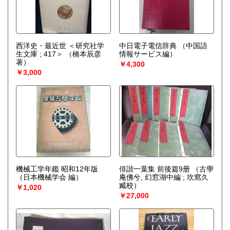
西洋史・最近世 ＜研究社学
中日電子電信辞典
（中国語
生文庫 ; 417＞
（橋本辰彦
情報サービス編）
著）
￥4,300
￥3,000
機械工学年鑑 昭和12年版
俳諧一葉集 前後篇9册
（古學
（日本機械学会 編）
庵佛兮, 幻窓湖中編 ; 坎窩久
臧校）
￥1,020
￥27,000