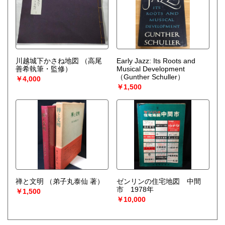
川越城下かさね地図
（高尾
Early Jazz: Its Roots and
善希執筆・監修）
Musical Development
（Gunther Schuller）
￥4,000
￥1,500
禅と文明
（弟子丸泰仙 著）
ゼンリンの住宅地図 中間
市 1978年
￥1,500
￥10,000