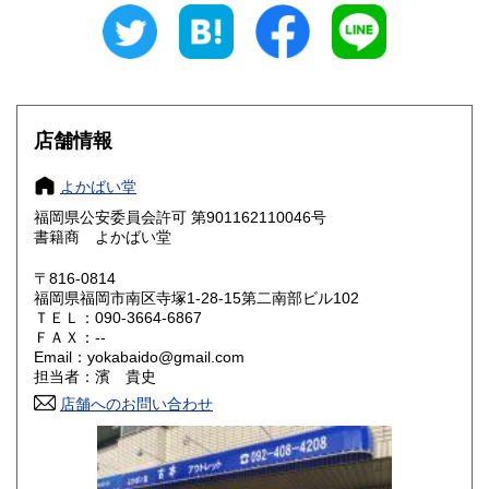
愛知県
三重県
430円
430円
滋賀県
京都府
430円
430円
大阪府
兵庫県
430円
430円
店舗情報
奈良県
和歌山県
430円
430円
よかばい堂
福岡県公安委員会許可 第901162110046号
鳥取県
島根県
430円
430円
書籍商 よかばい堂
岡山県
広島県
430円
430円
〒816-0814
福岡県福岡市南区寺塚1-28-15第二南部ビル102
ＴＥＬ：090-3664-6867
山口県
徳島県
430円
430円
ＦＡＸ：--
Email：yokabaido@gmail.com
香川県
愛媛県
430円
430円
担当者：濱 貴史
店舗へのお問い合わせ
高知県
福岡県
430円
430円
佐賀県
長崎県
430円
430円