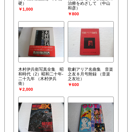
硬）
治療をめざして
（中山
和彦）
￥1,000
￥800
木村伊兵衛写真全集 昭
歌劇アリア名曲集 音楽
和時代（2）昭和二十年-
之友８月号附録
（音楽
二十九年
（木村伊兵
之友社）
衛）
￥600
￥2,000