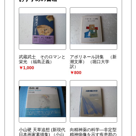
ご注文はインターネットのみ受け付けます。【電話不可】。
宮崎県
鹿児島県
360円
360円
特に記載のない場合は、付録等の付属品は付いて無いです
沖縄県
360円
沿線名：-
最寄駅：-
営業時間：-
定休日：-
書籍の買取について
武蔵武士 そのロマンと
アポリネール詩集 （新
栄光
（福島正義）
潮文庫）
（堀口大学
訳）
-
￥1,000
￥800
取り扱い分野
総記、哲学宗教、歴史、社会科学、自然科学、美術工芸、国
語国文、外国文学、古典籍、近代文献、趣味、外国書、サブ
カルチャー、古書一般（その他）
小山硬 天草追想 (新現代
向精神薬の科学―非定型
日本画家素描集)
（小山
精神病像を示す疾患群の