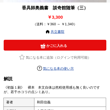
香具師奥義書 談奇館随筆（三）
￥3,300
（送料：￥360 ～ ￥1,340）
共立書院
かごに入れる
気になる本に追加（ログインで利用可能）
気になる本の使い方
解説
《初版１刷》 裸本 本文自体は然程使用感も無く良いのです
が、若干ホコリの点シミあり。
著者
和田信義