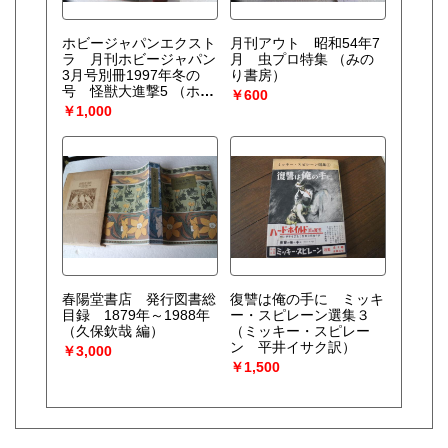
ホビージャパンエクスト
月刊アウト 昭和54年7
ラ 月刊ホビージャパン
月 虫プロ特集
（みの
3月号別冊1997年冬の
り書房）
号 怪獣大進撃5
（ホビ
￥600
ージャパン）
￥1,000
春陽堂書店 発行図書総
復讐は俺の手に ミッキ
目録 1879年～1988年
ー・スピレーン選集３
（久保欽哉 編）
（ミッキー・スピレー
ン 平井イサク訳）
￥3,000
￥1,500