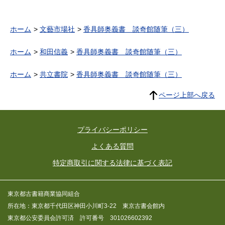
ホーム
文藝市場社
香具師奥義書 談奇館随筆（三）
ホーム
和田信義
香具師奥義書 談奇館随筆（三）
ホーム
共立書院
香具師奥義書 談奇館随筆（三）
ページ上部へ戻る
プライバシーポリシー
よくある質問
特定商取引に関する法律に基づく表記
東京都古書籍商業協同組合
所在地：東京都千代田区神田小川町3-22 東京古書会館内
東京都公安委員会許可済 許可番号 301026602392