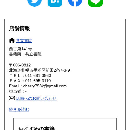
愛知県
三重県
360円
360円
滋賀県
京都府
360円
360円
大阪府
兵庫県
360円
360円
店舗情報
奈良県
和歌山県
360円
360円
共立書院
西古第141号
鳥取県
島根県
360円
360円
書籍商 共立書院
岡山県
広島県
360円
360円
〒006-0812
北海道札幌市手稲区前田2条7-3-9
ＴＥＬ：011-681-3860
山口県
徳島県
360円
360円
ＦＡＸ：011-695-3110
Email：cherry753k@gmail.com
香川県
愛媛県
360円
360円
担当者：-
店舗へのお問い合わせ
高知県
福岡県
360円
360円
前金制です。送料は、郵便局を使います。
続きを読む
【除菌・防水梱包を施し、安全(荷物の追跡番号付)・安価な
佐賀県
長崎県
360円
360円
送料で迅速な発送を心掛けております】
熊本県
大分県
360円
360円
★【代引き】は利用しておりません。
おすすめの書籍