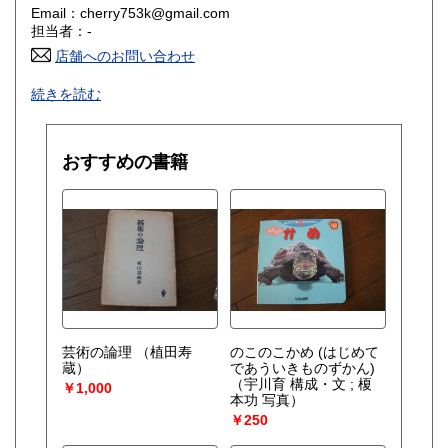
Email：cherry753k@gmail.com
香川県
愛媛県
360円
360円
担当者：-
店舗へのお問い合わせ
高知県
福岡県
360円
360円
前金制です。送料は、郵便局を使います。
続きを読む
【除菌・防水梱包を施し、安全(荷物の追跡番号付)・安価な
佐賀県
長崎県
360円
360円
送料で迅速な発送を心掛けております】
熊本県
大分県
360円
360円
★【代引き】は利用しておりません。
おすすめの書籍
ご注文はインターネットのみ受け付けます。【電話不可】。
宮崎県
鹿児島県
360円
360円
特に記載のない場合は、付録等の付属品は付いて無いです
沖縄県
360円
沿線名：-
最寄駅：-
営業時間：-
定休日：-
書籍の買取について
芸術の論理
（植田寿
のこのこかめ (はじめて
蔵）
であういきものずかん)
（宇川育 構成・文 ; 榎
-
￥1,000
本功 写真）
￥250
取り扱い分野