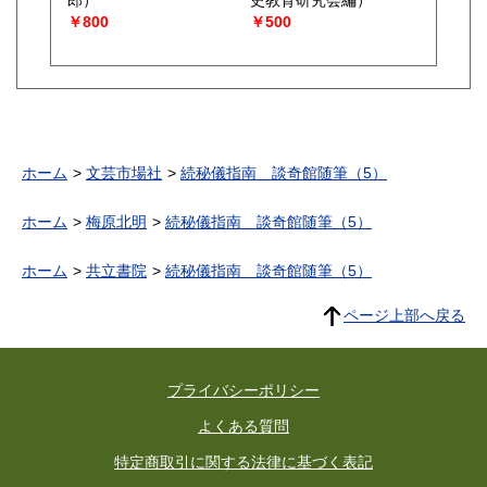
郎）
史教育研究会編）
￥800
￥500
ホーム
文芸市場社
続秘儀指南 談奇館随筆（5）
ホーム
梅原北明
続秘儀指南 談奇館随筆（5）
ホーム
共立書院
続秘儀指南 談奇館随筆（5）
ページ上部へ戻る
プライバシーポリシー
よくある質問
特定商取引に関する法律に基づく表記