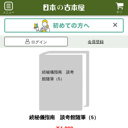
かご
メニュー
会員登録
ログイン
続秘儀指南 談奇
館随筆（5）
続秘儀指南 談奇館随筆（5）