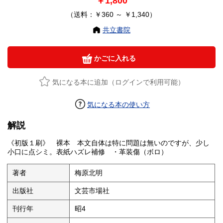
￥1,800
（送料：￥360 ～ ￥1,340）
共立書院
かごに入れる
気になる本に追加（ログインで利用可能）
気になる本の使い方
解説
《初版１刷》 裸本 本文自体は特に問題は無いのですが、少し
小口に点シミ。表紙ハズレ補修 ・革装傷（ボロ）
著者
梅原北明
出版社
文芸市場社
刊行年
昭4