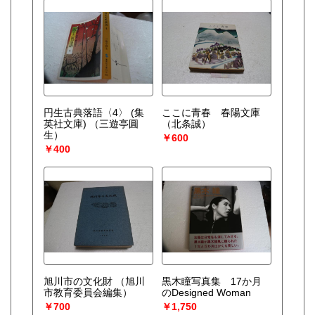
総記、哲学宗教、歴史、社会科学、自然科学、美術工芸、国
語国文、外国文学、古典籍、近代文献、趣味、外国書、サブ
カルチャー、古書一般（その他）
円生古典落語〈4〉 (集
ここに青春 春陽文庫
英社文庫)
（三遊亭圓
（北条誠）
生）
￥600
￥400
旭川市の文化財
（旭川
黒木瞳写真集 17か月
市教育委員会編集）
のDesigned Woman
￥700
￥1,750