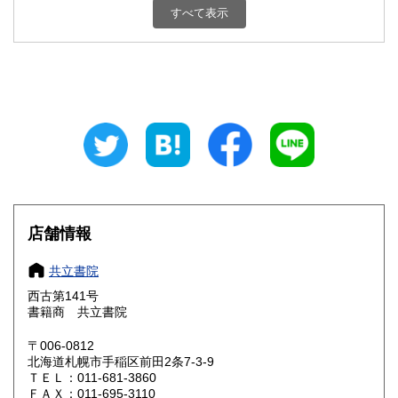
すべて表示
石川県
福井県
360円
360円
山梨県
長野県
360円
360円
岐阜県
静岡県
360円
360円
愛知県
三重県
360円
360円
滋賀県
京都府
360円
360円
大阪府
兵庫県
360円
360円
店舗情報
奈良県
和歌山県
360円
360円
共立書院
西古第141号
鳥取県
島根県
360円
360円
書籍商 共立書院
岡山県
広島県
360円
360円
〒006-0812
北海道札幌市手稲区前田2条7-3-9
ＴＥＬ：011-681-3860
山口県
徳島県
360円
360円
ＦＡＸ：011-695-3110