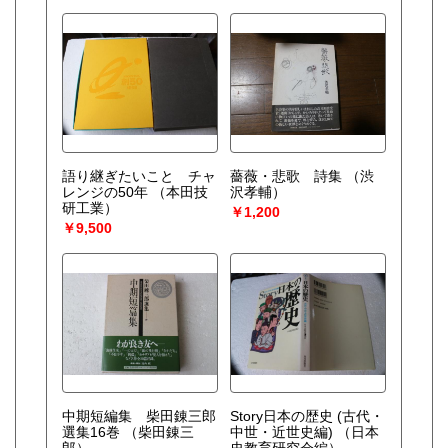
語り継ぎたいこと チャ
薔薇・悲歌 詩集
（渋
レンジの50年
（本田技
沢孝輔）
研工業）
￥1,200
￥9,500
中期短編集 柴田錬三郎
Story日本の歴史 (古代・
選集16巻
（柴田錬三
中世・近世史編)
（日本