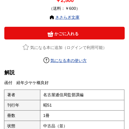
￥2,500
（送料：￥600）
きさらぎ文庫
かごに入れる
気になる本に追加（ログインで利用可能）
気になる本の使い方
解説
函付 経年少ヤケ概良好
著者
名古屋逓信局監督課編
刊行年
昭51
冊数
1冊
状態
中古品（並）