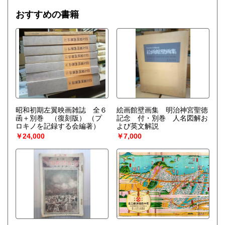
おすすめの書籍
昭和初期左翼映画雑誌 全６
絵画館壁画集 明治神宮聖徳
函＋別巻 （復刻版）
（プ
記念 付・別巻 人名図解お
ロキノを記録する会編著）
よび英文解説
￥24,000
￥7,000