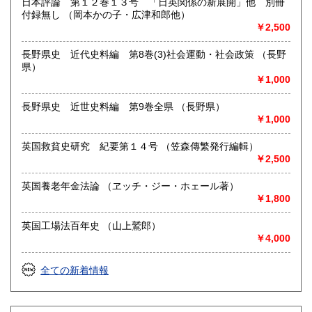
日本評論 第１２巻１３号 「日英関係の新展開」他 別冊
付録無し （岡本かの子・広津和郎他）
￥2,500
長野県史 近代史料編 第8巻(3)社会運動・社会政策 （長野
県）
￥1,000
長野県史 近世史料編 第9巻全県 （長野県）
￥1,000
英国救貧史研究 紀要第１４号 （笠森傳繁発行編輯）
￥2,500
英国養老年金法論 （ヱッチ・ジー・ホェール著）
￥1,800
英国工場法百年史 （山上鷲郎）
￥4,000
全ての新着情報