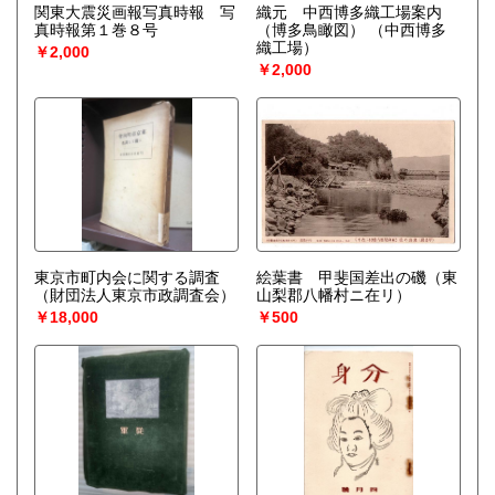
関東大震災画報写真時報 写
織元 中西博多織工場案内
真時報第１巻８号
（博多鳥瞰図）
（中西博多
織工場）
￥2,000
￥2,000
東京市町内会に関する調査
絵葉書 甲斐国差出の磯（東
（財団法人東京市政調査会）
山梨郡八幡村ニ在リ）
￥18,000
￥500