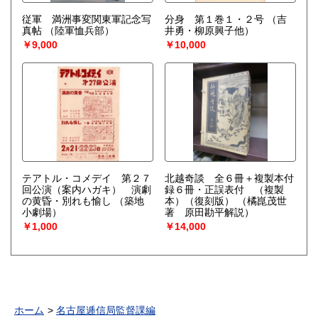
従軍 満洲事変関東軍記念写
分身 第１巻１・２号
（吉
真帖
（陸軍恤兵部）
井勇・柳原興子他）
￥9,000
￥10,000
テアトル・コメデイ 第２７
北越奇談 全６冊＋複製本付
回公演（案内ハガキ） 演劇
録６冊・正誤表付 （複製
の黄昏・別れも愉し
（築地
本）（復刻版）
（橘崑茂世
小劇場）
著 原田勘平解説）
￥1,000
￥14,000
ホーム
名古屋逓信局監督課編