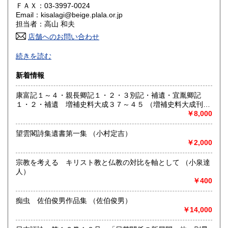
ＦＡＸ：03-3997-0024
Email：kisalagi@beige.plala.or.jp
香川県
愛媛県
600円
600円
担当者：高山 和夫
店舗へのお問い合わせ
高知県
福岡県
600円
600円
日本史・近現代史・人文社会科学全般の古書目録発行（休刊
続きを読む
中）。不在がちですのでご来店の場合は事前にご連絡くださ
佐賀県
長崎県
600円
600円
い。
新着情報
熊本県
大分県
600円
600円
沿線名：西武池袋線
康富記１～４・親長卿記１・２・３別記・補遺・宜胤卿記
最寄駅：石神井公園駅すぐ
１・２・補遺 増補史料大成３７～４５ （増補史料大成刊行
宮崎県
鹿児島県
営業時間：10:00〜18:00
600円
600円
会編）
￥8,000
定休日：水曜日
沖縄県
600円
望雲閣詩集遺書第一集 （小村定吉）
書籍の買取について
￥2,000
-
宗教を考える キリスト教と仏教の対比を軸として （小泉達
人）
取り扱い分野
￥400
-
痴虫 佐伯俊男作品集 （佐伯俊男）
￥14,000