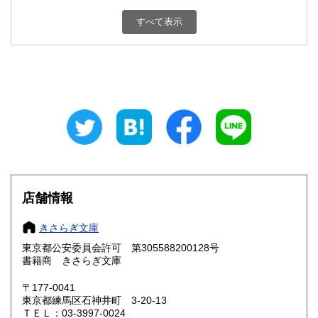
新潟県
富山県
600円
600円
すべて表示
石川県
福井県
600円
600円
山梨県
長野県
600円
600円
岐阜県
静岡県
600円
600円
愛知県
三重県
600円
600円
滋賀県
京都府
600円
600円
大阪府
兵庫県
600円
600円
店舗情報
奈良県
和歌山県
600円
600円
きさらぎ文庫
東京都公安委員会許可 第305588200128号
鳥取県
島根県
600円
600円
書籍商 きさらぎ文庫
岡山県
広島県
600円
600円
〒177-0041
東京都練馬区石神井町 3-20-13
ＴＥＬ：03-3997-0024
山口県
徳島県
600円
600円