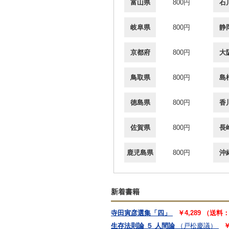
富山県
800円
石
岐阜県
800円
静
京都府
800円
大
鳥取県
800円
島
徳島県
800円
香
佐賀県
800円
長
鹿児島県
800円
沖
新着書籍
寺田寅彦選集「四」
￥4,289 （送料
生存法則論 ５ 人間論
（戸松慶議）
￥