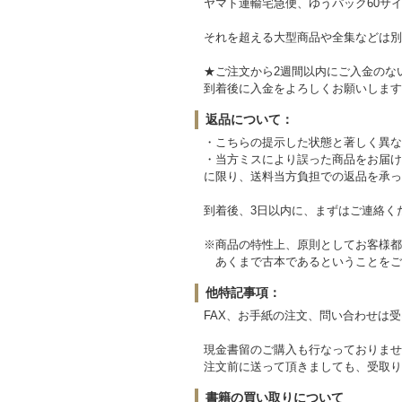
ヤマト運輸宅急便、ゆうパック60サイ
それを超える大型商品や全集などは別
★ご注文から2週間以内にご入金のな
到着後に入金をよろしくお願いします
返品について：
・こちらの提示した状態と著しく異な
・当方ミスにより誤った商品をお届け
に限り、送料当方負担での返品を承っ
到着後、3日以内に、まずはご連絡く
※商品の特性上、原則としてお客様都
あくまで古本であるということをご
他特記事項：
FAX、お手紙の注文、問い合わせは
現金書留のご購入も行なっておりませ
注文前に送って頂きましても、受取り
書籍の買い取りについて