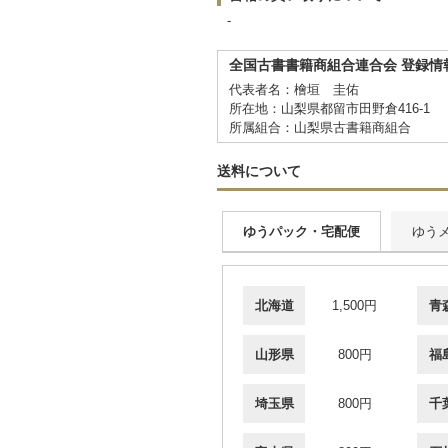
-
全国古書書籍商組合連合会 登録情
代表者名：檜垣 圭佑
所在地：山梨県都留市田野倉416-1
所属組合：山梨県古書籍商組合
送料について
ゆうパック・宅配便
ゆう
北海道
1,500円
青
山形県
800円
福
埼玉県
800円
千