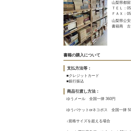
山梨県都留市
ＴＥＬ：050-
ＦＡＸ：0554
山梨県公安委
書籍商 古
書籍の購入について
支払方法等：
■クレジットカード
■銀行振込
商品引渡し方法：
ゆうメール 全国一律 360円
ゆうパケットorネコポス 全国一律 5
↓規格サイズを超える場合