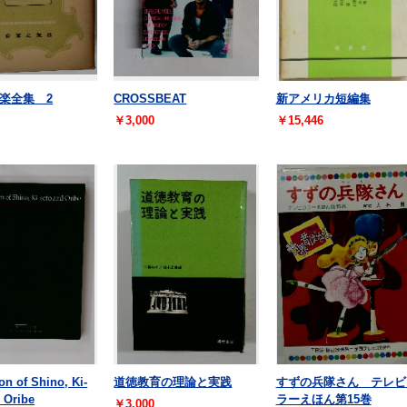
楽全集 2
CROSSBEAT
新アメリカ短編集
￥3,000
￥15,446
on of Shino, Ki-
道徳教育の理論と実践
すずの兵隊さん テレビ
 Oribe
ラーえほん第15巻
￥3,000