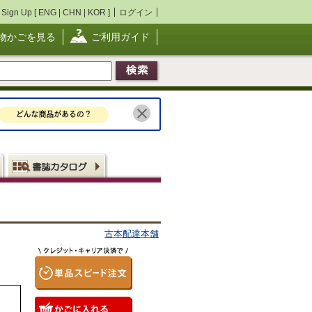
Sign Up [
ENG
|
CHN
|
KOR
]
ログイン
物かごを見る
ご利用ガイド
古本配達本舗