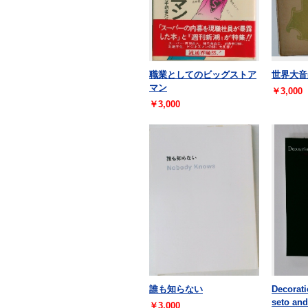
職業としてのビッグストア
世界大音
マン
￥3,000
￥3,000
誰も知らない
Decorati
seto and
￥3,000