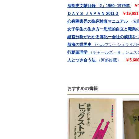
法制史文献目録「2」1960~1979年
￥
ＤＡＹＳ ＪＡＰＡＮ 2011-3
￥19,9
心身障害児の臨床検査マニュアル
（安
女子学生の生き方ー思想的自立と職業
経営分析がわかる簿記ー会社の成績を
航海の世界史
（ヘルマン・シュライバ
行動薬理学
（チャールズ・Ｒ．シュス
人とつき合う法
（河盛好蔵）
￥5,6
おすすめの書籍