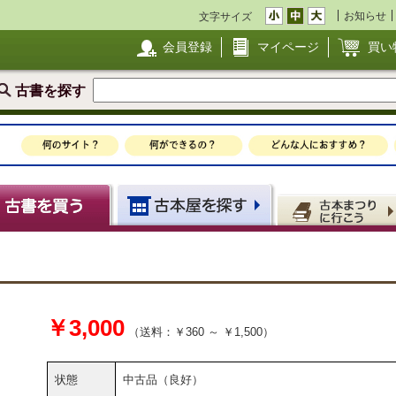
お知らせ
文字サイズ
会員登録
マイページ
買い
古書を探す
￥3,000
（送料：￥360 ～ ￥1,500）
状態
中古品（良好）