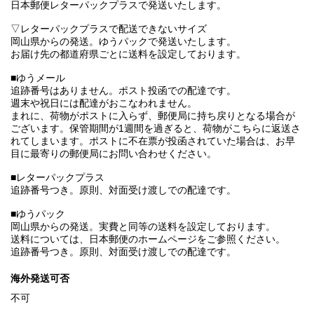
日本郵便レターパックプラスで発送いたします。
▽レターパックプラスで配送できないサイズ
岡山県からの発送。ゆうパックで発送いたします。
お届け先の都道府県ごとに送料を設定しております。
■ゆうメール
追跡番号はありません。ポスト投函での配達です。
週末や祝日には配達がおこなわれません。
まれに、荷物がポストに入らず、郵便局に持ち戻りとなる場合が
ございます。保管期間が1週間を過ぎると、荷物がこちらに返送さ
れてしまいます。ポストに不在票が投函されていた場合は、お早
目に最寄りの郵便局にお問い合わせください。
■レターパックプラス
追跡番号つき。原則、対面受け渡しでの配達です。
■ゆうパック
岡山県からの発送。実費と同等の送料を設定しております。
送料については、日本郵便のホームページをご参照ください。
追跡番号つき。原則、対面受け渡しでの配達です。
海外発送可否
不可