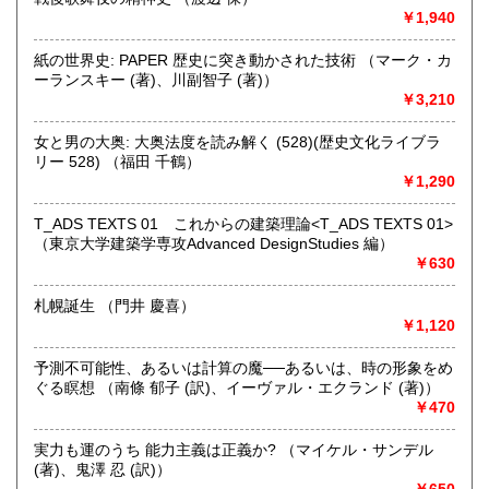
￥1,940
取り扱い分野
哲学宗教、歴史、社会科学、自然科学、美術工芸、趣味、外
紙の世界史: PAPER 歴史に突き動かされた技術 （マーク・カ
国書、サブカルチャー、古書一般（その他）
ーランスキー (著)、川副智子 (著)）
オールジャンル
￥3,210
女と男の大奥: 大奥法度を読み解く (528)(歴史文化ライブラ
リー 528) （福田 千鶴）
￥1,290
T_ADS TEXTS 01 これからの建築理論<T_ADS TEXTS 01>
（東京大学建築学専攻Advanced DesignStudies 編）
￥630
札幌誕生 （門井 慶喜）
￥1,120
予測不可能性、あるいは計算の魔──あるいは、時の形象をめ
ぐる瞑想 （南條 郁子 (訳)、イーヴァル・エクランド (著)）
￥470
実力も運のうち 能力主義は正義か? （マイケル・サンデル
(著)、鬼澤 忍 (訳)）
￥650