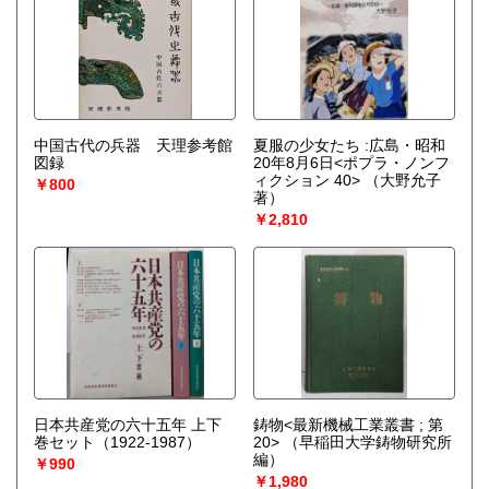
中国古代の兵器 天理参考館
夏服の少女たち :広島・昭和
図録
20年8月6日<ポプラ・ノンフ
ィクション 40>
（大野允子
￥800
著）
￥2,810
日本共産党の六十五年 上下
鋳物<最新機械工業叢書 ; 第
巻セット（1922-1987）
20>
（早稲田大学鋳物研究所
編）
￥990
￥1,980