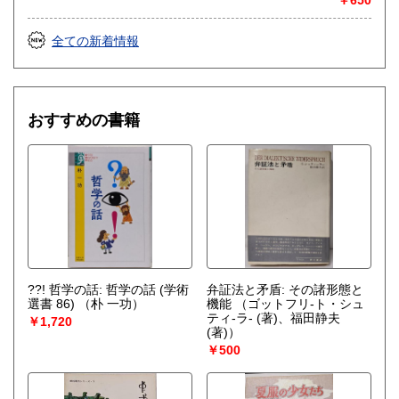
全ての新着情報
おすすめの書籍
??! 哲学の話: 哲学の話 (学術
弁証法と矛盾: その諸形態と
選書 86)
（朴 一功）
機能
（ゴットフリ-ト・シュ
ティ-ラ- (著)、福田静夫
￥1,720
(著)）
￥500