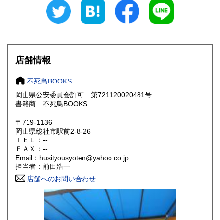
300円
300円
石川県
福井県
300円
300円
山梨県
長野県
300円
300円
店舗情報
岐阜県
静岡県
300円
300円
不死鳥BOOKS
愛知県
三重県
300円
300円
岡山県公安委員会許可 第721120020481号
書籍商 不死鳥BOOKS
滋賀県
京都府
300円
300円
〒719-1136
大阪府
兵庫県
300円
300円
岡山県総社市駅前2-8-26
ＴＥＬ：--
奈良県
和歌山県
ＦＡＸ：--
300円
300円
Email：husityousyoten@yahoo.co.jp
担当者：前田浩一
鳥取県
島根県
300円
300円
店舗へのお問い合わせ
岡山県
広島県
300円
300円
山口県
徳島県
300円
300円