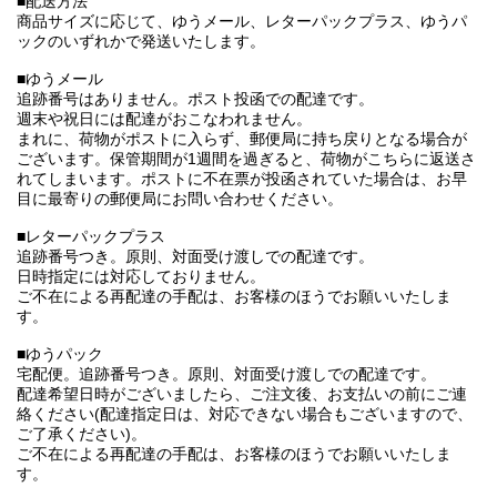
■配送方法
商品サイズに応じて、ゆうメール、レターパックプラス、ゆうパ
ックのいずれかで発送いたします。
■ゆうメール
追跡番号はありません。ポスト投函での配達です。
週末や祝日には配達がおこなわれません。
まれに、荷物がポストに入らず、郵便局に持ち戻りとなる場合が
ございます。保管期間が1週間を過ぎると、荷物がこちらに返送さ
れてしまいます。ポストに不在票が投函されていた場合は、お早
目に最寄りの郵便局にお問い合わせください。
■レターパックプラス
追跡番号つき。原則、対面受け渡しでの配達です。
日時指定には対応しておりません。
ご不在による再配達の手配は、お客様のほうでお願いいたしま
す。
■ゆうパック
宅配便。追跡番号つき。原則、対面受け渡しでの配達です。
配達希望日時がございましたら、ご注文後、お支払いの前にご連
絡ください(配達指定日は、対応できない場合もございますので、
ご了承ください)。
ご不在による再配達の手配は、お客様のほうでお願いいたしま
す。