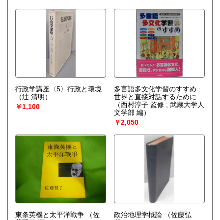
行政学講座〈5〉行政と環境
多言語多文化学習のすすめ :
（辻 清明）
世界と直接対話するために
（西村淳子 監修 ; 武蔵大学人
￥1,100
文学部 編）
￥2,050
東条英機と太平洋戦争
（佐
政治地理学概論
（佐藤弘