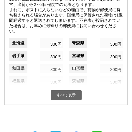
常、出荷から2～3日程度での到着となります。
まれに、ポストに入らないなどの理由で、荷物が郵便局に持
ち替えられる場合があります。郵便局に保管された荷物は1週
間経過すると返送されてしまいます。不在表が投函されてい
た場合は、お早めに最寄りの郵便局にお問い合わせくださ
い。
北海道
青森県
300円
300円
岩手県
宮城県
300円
300円
秋田県
山形県
300円
300円
福島県
茨城県
300円
300円
栃木県
群馬県
300円
300円
すべて表示
埼玉県
千葉県
300円
300円
東京都
神奈川県
300円
300円
新潟県
富山県