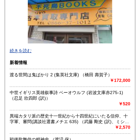
香川県
愛媛県
300円
300円
高知県
福岡県
300円
300円
佐賀県
長崎県
300円
300円
不死鳥BOOKSでは、書籍だけでなくCD、DVD、レコード、
熊本県
大分県
300円
300円
続きを読む
ゲーム、おもちゃ、骨董品まであらゆるものの買い取りがで
きます。店主が、日本全国買取にお伺いいたします。お気軽
宮崎県
鹿児島県
新着情報
300円
300円
にお問い合わせください。出張費は、無料です。
渡る世間は鬼ばかり 2 (集英社文庫) （橋田 壽賀子）
沖縄県
300円
沿線名：伯備線・桃太郎線(吉備線)
￥172,000
最寄駅：総社駅
営業時間：9時から17時
中世イギリス英雄叙事詩 ベーオウルフ (岩波文庫赤275-1)
定休日：年中無休
（忍足 欣四郎 (訳)）
￥520
書籍の買取について
不死鳥BOOKSでは、書籍だけでなくCD、DVD、レコード、
異端カタリ派の歴史十一世紀から十四世紀にいたる信仰、十
ゲーム、おもちゃ、骨董品まであらゆるものの買い取りがで
字軍、審問(講談社選書メチエ 635) （武藤 剛史 (訳)、ミシェ
きます。店主が、日本全国買取にお伺いいたします。お気軽
ル・ロクベール (著)）
￥2,570
にお問い合わせください。出張費は、無料です。
戦後歌舞伎の精神史 （渡辺 保）