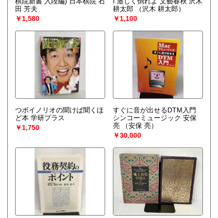
棋院新書 入段編) 日本棋院 石
I 激しく倒れよ 文藝春秋 沢木
田 芳夫
耕太郎
（沢木 耕太郎）
￥1,580
￥1,100
つボイノリオの聞けば聞くほ
すぐに音が出せるDTM入門
ど本 学研プラス
シンコーミュージック 安保
亮
（安保 亮）
￥1,750
￥30,000