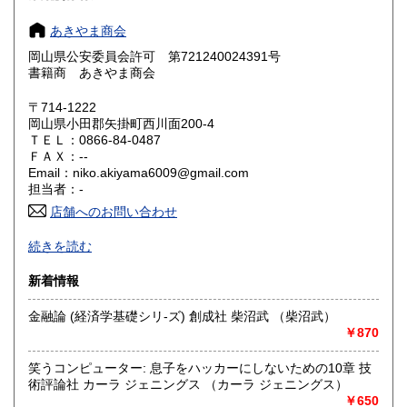
奈良県
和歌山県
350円
350円
あきやま商会
岡山県公安委員会許可 第721240024391号
鳥取県
島根県
350円
350円
書籍商 あきやま商会
岡山県
広島県
350円
350円
〒714-1222
岡山県小田郡矢掛町西川面200-4
ＴＥＬ：0866-84-0487
山口県
徳島県
350円
350円
ＦＡＸ：--
Email：niko.akiyama6009@gmail.com
香川県
愛媛県
350円
350円
担当者：-
店舗へのお問い合わせ
高知県
福岡県
350円
350円
To our international customers: Please complete your
続きを読む
purchase via ZenMarket for safe and secure global shipping.
佐賀県
長崎県
350円
350円
↓↓↓↓
https://zenplus.jp/search?seller=akiyamasyoukai
新着情報
https://zenmarket.jp/s/akiyamasyoukai
熊本県
大分県
350円
350円
金融論 (経済学基礎シリ-ズ) 創成社 柴沼武 （柴沼武）
沿線名：井原線
￥870
宮崎県
鹿児島県
350円
350円
最寄駅：矢掛駅
営業時間：10:00～17:00
笑うコンピューター: 息子をハッカーにしないための10章 技
沖縄県
定休日：日曜日
350円
術評論社 カーラ ジェニングス （カーラ ジェニングス）
￥650