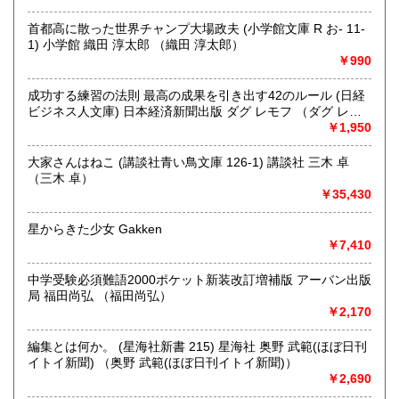
書籍の買取について
首都高に散った世界チャンプ大場政夫 (小学館文庫 R お- 11-
メールにてお問い合わせください。
1) 小学館 織田 淳太郎 （織田 淳太郎）
￥990
取り扱い分野
成功する練習の法則 最高の成果を引き出す42のルール (日経
古書一般（その他）
ビジネス人文庫) 日本経済新聞出版 ダグ レモフ （ダグ レモ
書籍全般
フ）
￥1,950
大家さんはねこ (講談社青い鳥文庫 126-1) 講談社 三木 卓
（三木 卓）
￥35,430
星からきた少女 Gakken
￥7,410
中学受験必須難語2000ポケット新装改訂増補版 アーバン出版
局 福田尚弘 （福田尚弘）
￥2,170
編集とは何か。 (星海社新書 215) 星海社 奥野 武範(ほぼ日刊
イトイ新聞) （奥野 武範(ほぼ日刊イトイ新聞)）
￥2,690