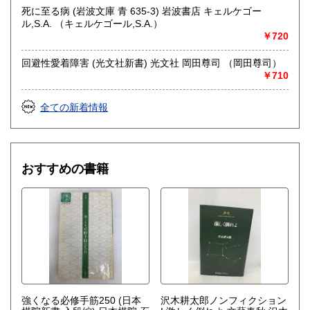
死に至る病 (岩波文庫 青 635-3) 岩波書店 キェルケゴー
ル,S.A. （キェルケゴール,S.A.）
￥720
回避性愛着障害 (光文社新書) 光文社 岡田尊司 （岡田尊司）
￥710
全ての新着情報
おすすめの書籍
強くなる必修手筋250 (日本
沢木耕太郎ノンフィクション