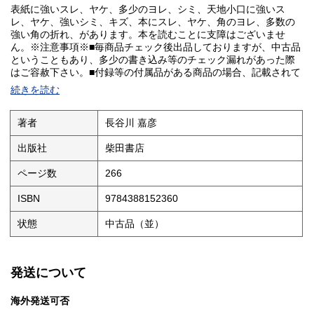
表紙に強いスレ、ヤケ、多少のヨレ、シミ、天地小口に強いス
レ、ヤケ、強いシミ、キズ、本にスレ、ヤケ、角のヨレ、多数の
強い角の折れ、があります。本を読むことに支障はございませ
ん。※注意事項※■毎商品チェック後出品しておりますが、中古品
ということもあり、多少の書き込み等のチェック漏れがあった際
はご容赦下さい。■付録等の付属品がある商品の場合、記載されて
いない物は『付属なし』とご理解下さい。■併売販売をしているた
続きを読む
め、在庫切れの場合はキャンセルとなります。予めご了承くださ
い。
著者
長谷川 嘉彦
出版社
柴田書店
ページ数
266
ISBN
9784388152360
状態
中古品（並）
発送について
海外発送可否