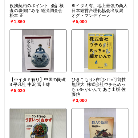
役務契約のポイント: 会計検
※イタミ有。地上最強の商人
査の事例にみる 経済調査会
日本経営合理化協会出版局
松本 正
オグ・マンディーノ
￥1,860
￥5,000
【※イタミ有り】中国の陶磁
ひきこもり×在宅×IT=可能性
8 平凡社 中沢 富士雄
無限大! 株式会社ウチらめっ
ちゃ細かいんで あさ出版 佐
￥5,030
藤啓
￥3,000