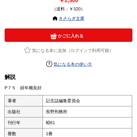
￥2,500
（送料：￥320）
きさらぎ文庫
かごに入れる
気になる本に追加（ログインで利用可能）
気になる本の使い方
解説
P７５ 経年概良好
著者
記念誌編集委員会
出版社
長野刑務所
刊行年
昭61
冊数
1冊