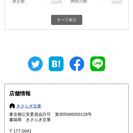
東京都
神奈川県
320円
320円
新潟県
富山県
320円
320円
すべて表示
石川県
福井県
320円
320円
山梨県
長野県
320円
320円
岐阜県
静岡県
320円
320円
愛知県
三重県
320円
320円
滋賀県
京都府
320円
320円
大阪府
兵庫県
320円
320円
店舗情報
奈良県
和歌山県
320円
320円
きさらぎ文庫
東京都公安委員会許可 第305588200128号
鳥取県
島根県
320円
320円
書籍商 きさらぎ文庫
岡山県
広島県
320円
320円
〒177-0041