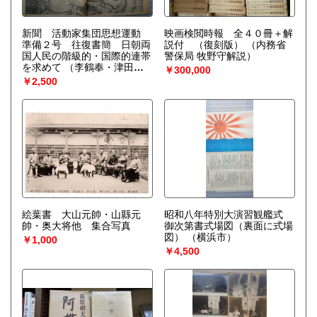
新聞 活動家集団思想運動
映画検閲時報 全４０冊＋解
準備２号 往復書簡 日朝両
説付 （復刻版）
（内務省
国人民の階級的・国際的連帯
警保局 牧野守解説）
を求めて
（李鶴奉・津田道
￥300,000
夫他）
￥2,500
絵葉書 大山元帥・山縣元
昭和八年特別大演習観艦式
帥・奥大将他 集合写真
御次第書式場図（裏面に式場
図）
（横浜市）
￥1,000
￥4,500