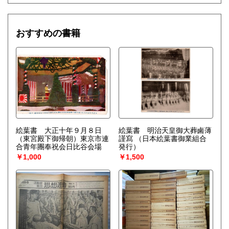
おすすめの書籍
絵葉書 大正十年９月８日
絵葉書 明治天皇御大葬鹵薄
（東宮殿下御帰朝）東京市連
謹寫
（日本絵葉書御業組合
合青年團奉祝会日比谷会場
発行）
￥1,000
￥1,500