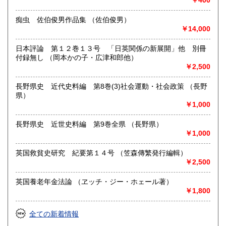
￥400
痴虫 佐伯俊男作品集 （佐伯俊男）
￥14,000
日本評論 第１２巻１３号 「日英関係の新展開」他 別冊
付録無し （岡本かの子・広津和郎他）
￥2,500
長野県史 近代史料編 第8巻(3)社会運動・社会政策 （長野
県）
￥1,000
長野県史 近世史料編 第9巻全県 （長野県）
￥1,000
英国救貧史研究 紀要第１４号 （笠森傳繁発行編輯）
￥2,500
英国養老年金法論 （ヱッチ・ジー・ホェール著）
￥1,800
全ての新着情報