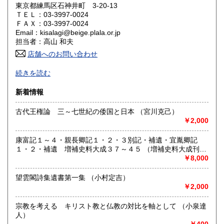
東京都練馬区石神井町 3-20-13
ＴＥＬ：03-3997-0024
山口県
徳島県
320円
320円
ＦＡＸ：03-3997-0024
Email：kisalagi@beige.plala.or.jp
香川県
愛媛県
320円
320円
担当者：高山 和夫
店舗へのお問い合わせ
高知県
福岡県
320円
320円
日本史・近現代史・人文社会科学全般の古書目録発行（休刊
続きを読む
中）。不在がちですのでご来店の場合は事前にご連絡くださ
佐賀県
長崎県
320円
320円
い。
新着情報
熊本県
大分県
320円
320円
沿線名：西武池袋線
古代王権論 三～七世紀の倭国と日本 （宮川克己）
最寄駅：石神井公園駅すぐ
￥2,000
宮崎県
鹿児島県
営業時間：10:00〜18:00
320円
320円
定休日：水曜日
康富記１～４・親長卿記１・２・３別記・補遺・宜胤卿記
沖縄県
320円
１・２・補遺 増補史料大成３７～４５ （増補史料大成刊行
書籍の買取について
会編）
￥8,000
-
望雲閣詩集遺書第一集 （小村定吉）
￥2,000
取り扱い分野
-
宗教を考える キリスト教と仏教の対比を軸として （小泉達
人）