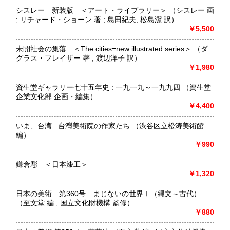
シスレー 新装版 ＜アート・ライブラリー＞ （シスレー 画
宮崎県
鹿児島県
1,150円
1,150円
; リチャード・ショーン 著 ; 島田紀夫, 松島潔 訳）
￥5,500
*・・・*・・・*・・・*・・・*・・・*・・・*
沖縄県
1,200円
美術関連の専門古書店です。
未開社会の集落 ＜The cities=new illustrated series＞ （ダ
特に刀剣関連の品揃えに力をいれております。
グラス・フレイザー 著 ; 渡辺洋子 訳）
*・・・*・・・*・・・*・・・*・・・*・・・*
￥1,980
沿線名：都営新宿・三田線 営団半蔵門線
資生堂ギャラリー七十五年史 : 一九一九～一九九四 （資生堂
最寄駅：神保町駅徒歩2分
企業文化部 企画・編集）
営業時間：10:45-18:00
￥4,400
定休日：毎週日曜日
いま、台湾 : 台灣美術院の作家たち （渋谷区立松涛美術館
書籍の買取について
編）
￥990
-
鎌倉彫 ＜日本漆工＞
取り扱い分野
￥1,320
美術工芸、古典籍、趣味
日本の美術 第360号 まじないの世界Ⅰ（縄文～古代）
（至文堂 編 ; 国立文化財機構 監修）
￥880