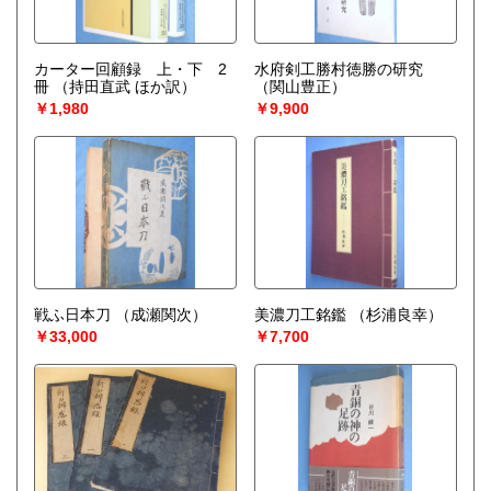
カーター回顧録 上・下 2
水府剣工勝村徳勝の研究
冊
（持田直武 ほか訳）
（関山豊正）
￥1,980
￥9,900
戦ふ日本刀
（成瀬関次）
美濃刀工銘鑑
（杉浦良幸）
￥33,000
￥7,700