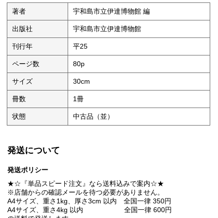
著者
宇和島市立伊達博物館 編
出版社
宇和島市立伊達博物館
刊行年
平25
ページ数
80p
サイズ
30cm
冊数
1冊
状態
中古品（並）
発送について
発送ポリシー
★☆『単品スピード注文』なら送料込みで案内☆★
※店舗からの確認メールを待つ必要がありません。
A4サイズ、重さ1kg、厚さ3cm 以内 全国一律 350円
A4サイズ、重さ4kg 以内 全国一律 600円