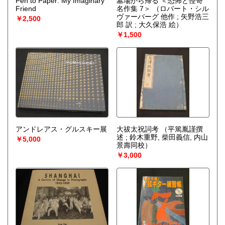
Pen to Paper: My Imaginary
墓場から帰る ＜恐怖と怪奇
Friend
名作集 7＞
（ロバート・シル
ヴァーバーグ 他作 ; 矢野浩三
￥2,500
郎 訳 ; 大久保浩 絵）
￥1,500
アンドレアス・グルスキー展
大祓太祝詞考
（平篤胤謹撰
述 ; 鈴木重野, 柴田義信, 内山
￥5,000
景壽同校）
￥3,000