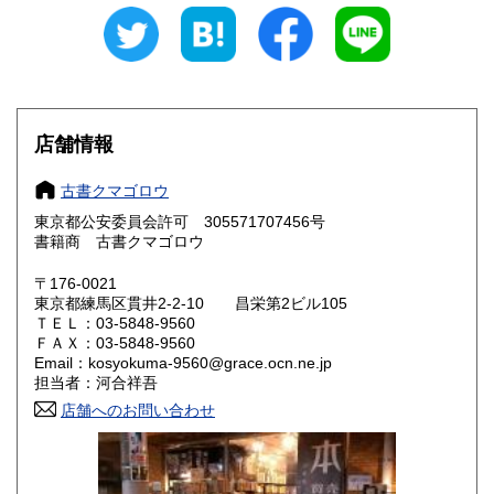
870円
870円
山梨県
長野県
870円
870円
岐阜県
静岡県
870円
870円
愛知県
三重県
店舗情報
870円
870円
滋賀県
京都府
970円
970円
古書クマゴロウ
東京都公安委員会許可 305571707456号
大阪府
兵庫県
970円
970円
書籍商 古書クマゴロウ
奈良県
和歌山県
〒176-0021
970円
970円
東京都練馬区貫井2-2-10 昌栄第2ビル105
ＴＥＬ：03-5848-9560
鳥取県
島根県
1,000円
1,000円
ＦＡＸ：03-5848-9560
Email：kosyokuma-9560@grace.ocn.ne.jp
岡山県
広島県
1,000円
1,000円
担当者：河合祥吾
店舗へのお問い合わせ
山口県
徳島県
1,000円
1,000円
香川県
愛媛県
1,000円
1,000円