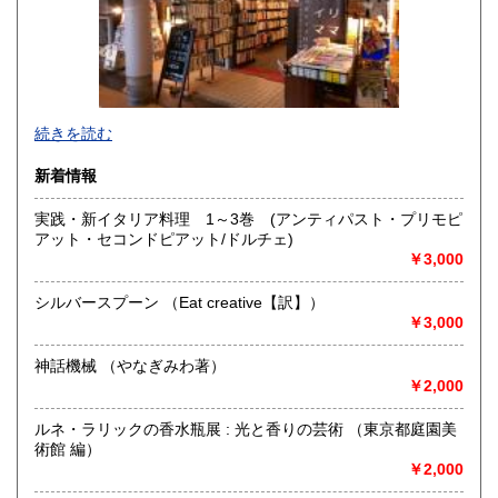
高知県
福岡県
1,000円
1,000円
佐賀県
長崎県
1,000円
1,000円
熊本県
大分県
1,000円
1,000円
続きを読む
宮崎県
鹿児島県
1,000円
1,000円
新着情報
沖縄県
実践・新イタリア料理 1～3巻 (アンティパスト・プリモピ
1,000円
アット・セコンドピアット/ドルチェ)
￥3,000
◇◆◇◆◇◆◇◆◇◆◇◆◇◆◇◆◇◆◇◆◇◆◇◆◇◆◇◆◇
シルバースプーン （Eat creative【訳】）
￥3,000
◇◆◇◆◇◆◇◆◇◆◇◆◇◆◇◆◇◆◇◆◇◆◇◆◇◆◇◆◇
神話機械 （やなぎみわ著）
￥2,000
練馬区は西武池袋線「中村橋駅」降りてすぐの商店街に位置
ルネ・ラリックの香水瓶展 : 光と香りの芸術 （東京都庭園美
します、
術館 編）
誰でも気軽に入れて楽しめる、町の古本屋です。
￥2,000
面白かったり、少し変わってたり、定番だったり、