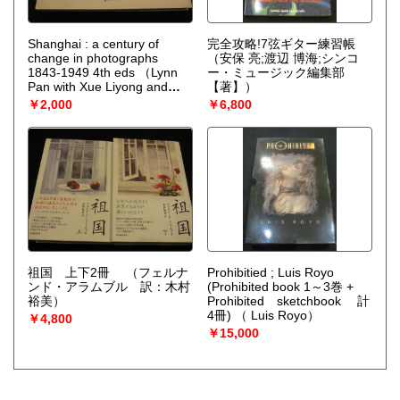
Shanghai : a century of
完全攻略!7弦ギター練習帳
change in photographs
（安保 亮;渡辺 博海;シンコ
1843-1949 4th eds
（Lynn
ー・ミュージック編集部
Pan with Xue Liyong and
【著】）
Qian Zonghao）
￥2,000
￥6,800
祖国 上下2冊
（フェルナ
Prohibitied ; Luis Royo
ンド・アラムブル 訳：木村
(Prohibited book 1～3巻 +
裕美）
Prohibited sketchbook 計
4冊)
（ Luis Royo）
￥4,800
￥15,000