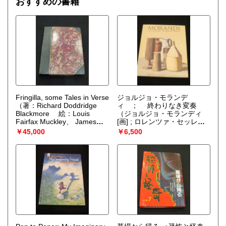
おすすめの書籍
また、多量の場合は練馬区を拠点として無料出張買取も行っ
ております。
お電話やメール等にてご相談ください。
お買入れについての詳細は当店ブログ「練馬区の古本屋 古
書クマゴロウのブログ」内の「古書クマゴロウについて」記
事内に記載しております。
当店プロフィールページ最下部「Webサイトを見る」のボタ
ンにリンクがございますのでご本の整理をお考えの際にはど
うぞご覧ください。
Fringilla, some Tales in Verse
ジョルジョ・モランデ
（著：Richard Doddridge
ィ ； 終わりなき変奏
Blackmore 絵：Louis
（ジョルジョ・モランディ
取り扱い分野
Fairfax Muckley、 James
[画] ; ロレンツァ・セッレー
歴史、趣味、サブカルチャー、古書一般（その他）
Linton）
リ, ジュージ・ヴェッキ 監修
￥45,000
￥6,500
; 兵庫県立美術館, 東京ステー
ションギャラリー, 岩手県立
美術館, 東京新聞 編）