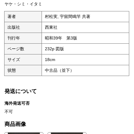
ヤケ・シミ・イタミ
著者
村松実, 宇留間鳴竿 共著
出版社
西東社
刊行年
昭和39年 第3版
ページ数
232p 図版
サイズ
18cm
状態
中古品（並下）
発送について
海外発送可否
不可
商品画像