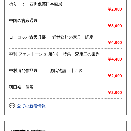
役に立ったり立たなかったりするような、
祈り ； 西田俊英日本画展
楽しい本などをご用意してお待ちしております。
￥2,000
各種文庫・新書・漫画・小説・文学・歴史・民俗・音楽・映
中国の古緞通展
画・美術・お料理・手芸・宗教・オカルト・その他色々、ジ
￥3,000
ャンル無用！
ヨーロッパ古民具展 ； 近世欧州の家具・調度
古本屋定番の店頭均一コーナーももちろん配備。
￥4,000
皆様の読書ライフをひっそりとお手伝い致します。
季刊 ファントーシュ 第5号 特集：森康二の世界
通勤通学の行き帰りに、お買い物のついでに、お散歩コース
￥4,400
の途中に、
お近くをお通りの際にはぜひとも遊びにいらして頂ければと
思います。
中村清兄作品展 ； 源氏物語五十四図
￥2,000
沿線名：西武池袋線
最寄駅：中村橋駅 改札を出て左側の商店街を直進2分、通り
羽田裕 個展
の右手側です。
￥2,000
営業時間：11～20時
定休日：月・火曜定休
全ての新着情報
書籍の買取について
お持ち込みの場合、店頭にて随時受付中です。