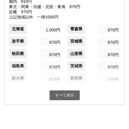
都内 810円
東北・関東・信越・北陸・東海 870円
近畿 970円
上記地域以外 一律1000円
北海道
青森県
1,000円
870円
岩手県
宮城県
870円
870円
秋田県
山形県
870円
870円
福島県
茨城県
870円
870円
栃木県
群馬県
870円
870円
埼玉県
千葉県
870円
870円
すべて表示
東京都
神奈川県
810円
870円
新潟県
富山県
870円
870円
石川県
福井県