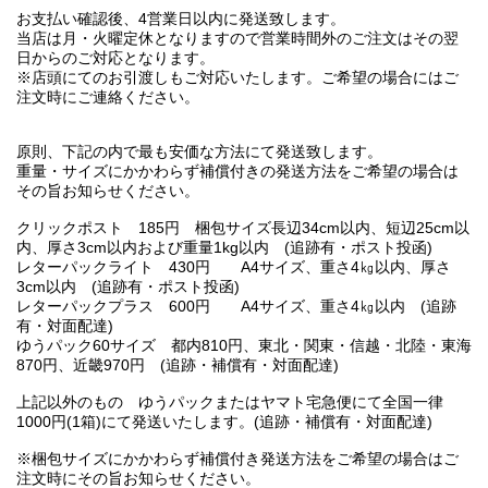
お支払い確認後、4営業日以内に発送致します。
当店は月・火曜定休となりますので営業時間外のご注文はその翌
日からのご対応となります。
※店頭にてのお引渡しもご対応いたします。ご希望の場合にはご
注文時にご連絡ください。
原則、下記の内で最も安価な方法にて発送致します。
重量・サイズにかかわらず補償付きの発送方法をご希望の場合は
その旨お知らせください。
クリックポスト 185円 梱包サイズ長辺34cm以内、短辺25cm以
内、厚さ3cm以内および重量1kg以内 (追跡有・ポスト投函)
レターパックライト 430円 A4サイズ、重さ4㎏以内、厚さ
3cm以内 (追跡有・ポスト投函)
レターパックプラス 600円 A4サイズ、重さ4㎏以内 (追跡
有・対面配達)
ゆうパック60サイズ 都内810円、東北・関東・信越・北陸・東海
870円、近畿970円 (追跡・補償有・対面配達)
上記以外のもの ゆうパックまたはヤマト宅急便にて全国一律
1000円(1箱)にて発送いたします。(追跡・補償有・対面配達)
※梱包サイズにかかわらず補償付き発送方法をご希望の場合はご
注文時にその旨お知らせください。