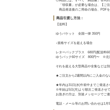
◎商品には、すべて「納品書」を同封
「領収書」が必要な場合は、【ご注
商品発送後のご用命の場合、PDFを
商品引渡し方法：
【送料】
ゆうパケット 全国一律 350円
↓規格サイズを超える場合
レターパックプラス 680円(配送料60
ゆうパック60サイズ 800円〜 ※北
それを超える大型商品や全集などは別
★ご注文から2週間以内にご入金のな
★年内は31日(水)午前中までご発送
※年始は5日(月)より順次ご発送させ
お急ぎの方は、別途メッセージでご連
電話・メール等のお問い合わせは1月5