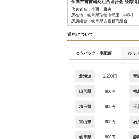
全国古書書籍商組合連合会 登録情
代表者名：小西 庸央
所在地：岐阜県瑞穂市稲里 440-1
所属組合：岐阜県古書籍商組合
送料について
ゆうパック・宅配便
ゆう
北海道
1,200円
青
山形県
800円
福
埼玉県
800円
千
富山県
800円
石
岐阜県
800円
静