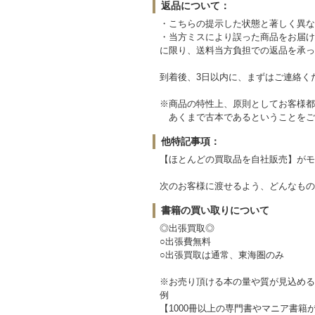
返品について：
・こちらの提示した状態と著しく異な
・当方ミスにより誤った商品をお届け
に限り、送料当方負担での返品を承っ
到着後、3日以内に、まずはご連絡く
※商品の特性上、原則としてお客様都
あくまで古本であるということをご
他特記事項：
【ほとんどの買取品を自社販売】がモ
次のお客様に渡せるよう、どんなもの
書籍の買い取りについて
◎出張買取◎
○出張費無料
○出張買取は通常、東海圏のみ
※お売り頂ける本の量や質が見込める
例
【1000冊以上の専門書やマニア書籍