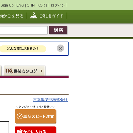
Sign Up [
ENG
|
CHN
|
KOR
]
ログイン
物かごを見る
ご利用ガイド
古本倶楽部株式会社