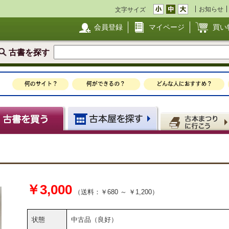
お知らせ
文字サイズ
会員登録
マイページ
買い
古書を探す
￥3,000
（送料：￥680 ～ ￥1,200）
状態
中古品（良好）