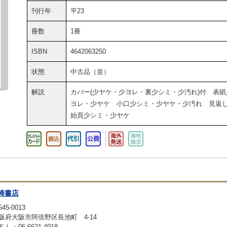
刊行年
平23
冊数
1冊
ISBN
4642063250
状態
中古品（並）
解説
カバー(少ヤケ・少ヨレ・裏少シミ・少汚れ)付 表紙
ヨレ・少ヤケ 小口少シミ・少ヤケ・少汚れ 見返
始頁少シミ・少ヤケ
崎書店
45-0013
阪府大阪市阿倍野区長池町 4-14
ＥＬ：06-6621-4918