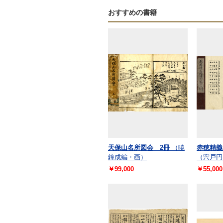
おすすめの書籍
天保山名所図会 2冊
（暁
赤穂精義
鐘成編・画）
（宍戸円
￥99,000
￥55,000