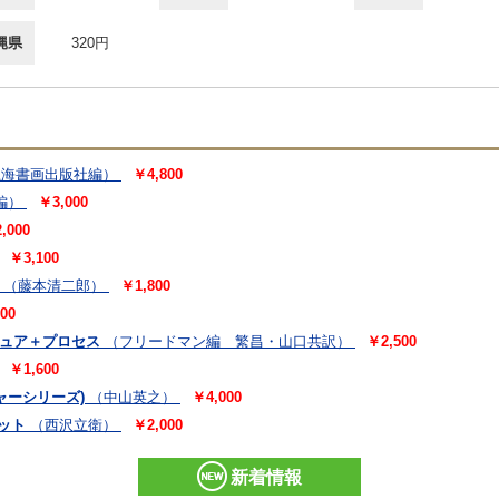
縄県
320円
上海書画出版社編）
￥4,800
編）
￥3,000
,000
￥3,100
（藤本清二郎）
￥1,800
00
チュア＋プロセス
（フリードマン編 繁昌・山口共訳）
￥2,500
￥1,600
ャーシリーズ)
（中山英之）
￥4,000
ット
（西沢立衛）
￥2,000
新着情報