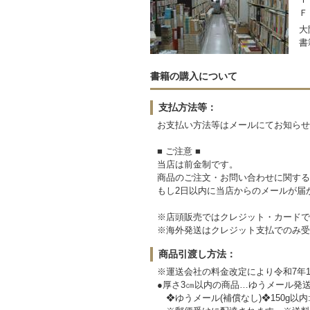
Ｆ
大
書
書籍の購入について
支払方法等：
お支払い方法等はメールにてお知
■ ご注意 ■
当店は前金制です。
商品のご注文・お問い合わせに関する
もし2日以内に当店からのメールが届
※店頭販売ではクレジット・カードで
※海外発送はクレジット支払でのみ受
商品引渡し方法：
※運送会社の料金改定により令和7年1
●厚さ3㎝以内の商品…ゆうメール発
❖ゆうメール(補償なし)❖150g以内:190