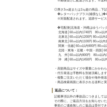
※郵便受けに配達されます。※送料
◎厚さ3㎝超または1㎏超の商品…下
❖レターパックプラス(補償なし)❖4㎏
※対面配達されます。追跡サービス
❖宅配便(北海道・沖縄はゆうパック
北海道│60㎝以内1740円 80㎝以内204
北東北│60㎝以内1200円 80㎝以内150
南東北│60㎝以内1100円 80㎝以内130
関東・信越│60㎝以内900円 80㎝以内12
北陸・東海・近畿・中国・四国│60㎝以内80
九 州│60㎝以内900円 80㎝以内1200
沖 縄│60㎝以内1450円 80㎝以内181
・高額商品はサイズや重量にかかわら
・代引発送は手数料を別途頂戴します
・複数ご注文いただく場合や海外発送
・商品検索画面に表示される送料と実
返品について：
記載事項以外の事故品につきましては
その際に、ご返品方法をお知らせいた
事前のご連絡無しのご返品は受付でき