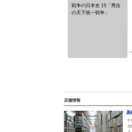
戦争の日本史 15「秀吉
の天下統一戦争」
店舗情報
黒
〒5
大
Ｔ