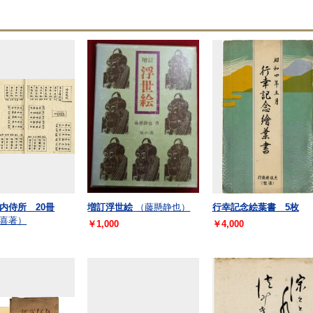
内侍所 20冊
増訂浮世絵
（藤懸静也）
行幸記念絵葉書 5枚
喜著）
￥1,000
￥4,000