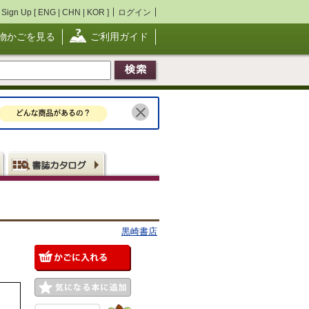
Sign Up [
ENG
|
CHN
|
KOR
]
ログイン
物かごを見る
ご利用ガイド
黒崎書店