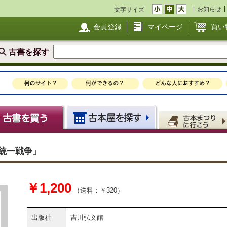
お知らせ
文字サイズ
会員登録
マイページ
買い
古書を探す
下統一戦争」
￥1,200
（送料：￥320）
出版社
吉川弘文館