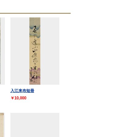
入江来布短冊
￥10,000