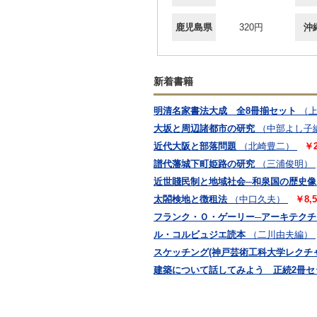
鹿児島県
320円
沖
新着書籍
明清名家書法大成 全8冊揃セット
（
大坂と周辺諸都市の研究
（中部よし子
近代大阪と部落問題
（北崎豊二）
￥2
譜代藩城下町姫路の研究
（三浦俊明）
近世賤民制と地域社会─和泉国の歴史像
太閤検地と徴租法
（中口久夫）
￥8,5
フランク・Ｏ・ゲーリー─アーキテク
ル・コルビュジエ読本
（二川由夫編）
スケッチング(神戸芸術工科大学レクチ
建築について話してみよう 正続2冊セ