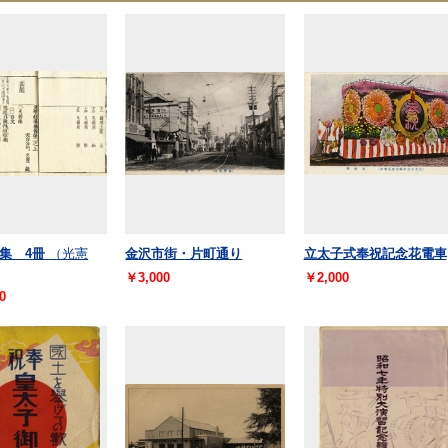
集 4冊
（光憲
金沢市街・片町通り
立太子式奉祝記念花電車
￥3,000
￥2,000
0