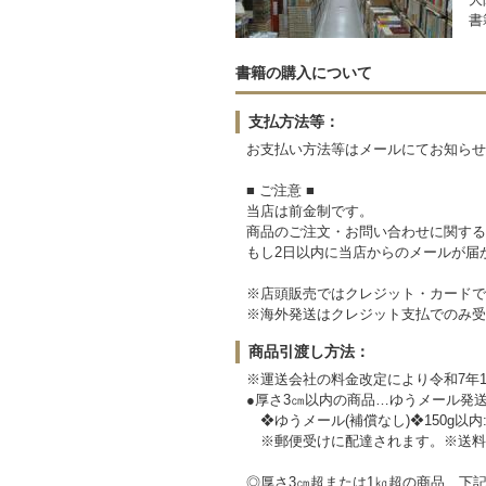
書
書籍の購入について
支払方法等：
お支払い方法等はメールにてお知
■ ご注意 ■
当店は前金制です。
商品のご注文・お問い合わせに関する
もし2日以内に当店からのメールが届
※店頭販売ではクレジット・カードで
※海外発送はクレジット支払でのみ受
商品引渡し方法：
※運送会社の料金改定により令和7年1
●厚さ3㎝以内の商品…ゆうメール発
❖ゆうメール(補償なし)❖150g以内:190
※郵便受けに配達されます。※送料
◎厚さ3㎝超または1㎏超の商品…下