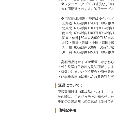
❖レターパックプラス(補償なし)❖4㎏
※対面配達されます。追跡サービス
❖宅配便(北海道・沖縄はゆうパック
北海道│60㎝以内1740円 80㎝以内204
北東北│60㎝以内1200円 80㎝以内150
南東北│60㎝以内1100円 80㎝以内130
関東・信越│60㎝以内900円 80㎝以内12
北陸・東海・近畿・中国・四国│60㎝以内80
九 州│60㎝以内900円 80㎝以内1200
沖 縄│60㎝以内1450円 80㎝以内181
・高額商品はサイズや重量にかかわら
・代引発送は手数料を別途頂戴します
・複数ご注文いただく場合や海外発送
・商品検索画面に表示される送料と実
返品について：
記載事項以外の事故品につきましては
その際に、ご返品方法をお知らせいた
事前のご連絡無しのご返品は受付でき
他特記事項：