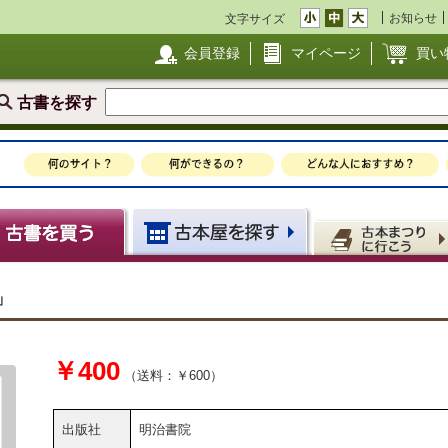
お知らせ
文字サイズ
会員登録
マイページ
買い
古書を探す
」
￥400
（送料：￥600）
出版社
明治書院