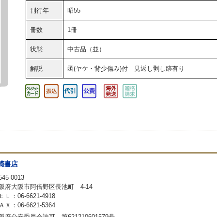
刊行年
昭55
冊数
1冊
状態
中古品（並）
解説
函(ヤケ・背少傷み)付 見返し剥し跡有り
崎書店
45-0013
阪府大阪市阿倍野区長池町 4-14
ＥＬ：06-6621-4918
ＡＸ：06-6621-5364
阪府公安委員会許可 第621210601579号