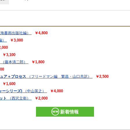
上海書画出版社編）
￥4,800
編）
￥3,000
,000
￥3,100
（藤本清二郎）
￥1,800
00
チュア＋プロセス
（フリードマン編 繁昌・山口共訳）
￥2,500
￥1,600
ャーシリーズ)
（中山英之）
￥4,000
ット
（西沢立衛）
￥2,000
新着情報