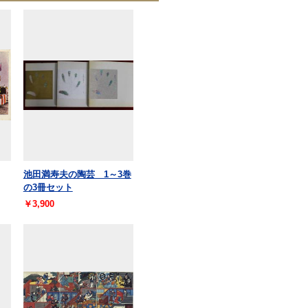
池田満寿夫の陶芸 1～3巻
の3冊セット
￥3,900