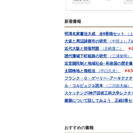
新着書籍
明清名家書法大成 全8冊揃セット
（
大坂と周辺諸都市の研究
（中部よし子
近代大阪と部落問題
（北崎豊二）
￥2
譜代藩城下町姫路の研究
（三浦俊明）
近世賤民制と地域社会─和泉国の歴史像
太閤検地と徴租法
（中口久夫）
￥8,5
フランク・Ｏ・ゲーリー─アーキテク
ル・コルビュジエ読本
（二川由夫編）
スケッチング(神戸芸術工科大学レクチ
建築について話してみよう 正続2冊セ
おすすめの書籍