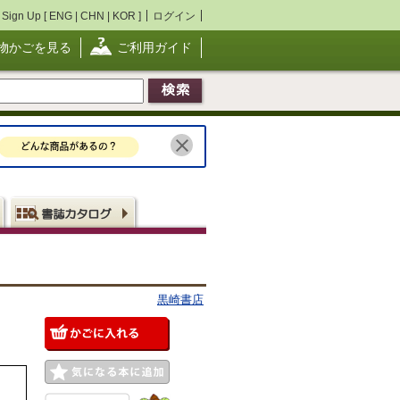
Sign Up [
ENG
|
CHN
|
KOR
]
ログイン
物かごを見る
ご利用ガイド
黒崎書店