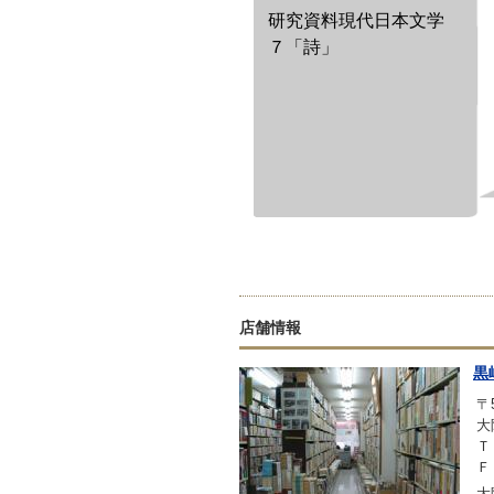
研究資料現代日本文学
７「詩」
店舗情報
黒
〒5
大
Ｔ
Ｆ
大