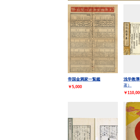
帝国金満家一覧鑑
浅学教導
著）
￥5,000
￥110,00