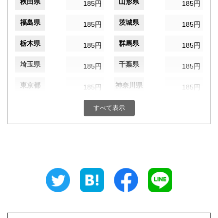
秋田県
山形県
185円
185円
福島県
茨城県
185円
185円
栃木県
群馬県
185円
185円
埼玉県
千葉県
185円
185円
東京都
神奈川県
185円
185円
新潟県
富山県
185円
すべて表示
185円
石川県
福井県
185円
185円
山梨県
長野県
185円
185円
岐阜県
静岡県
185円
185円
愛知県
三重県
185円
185円
滋賀県
京都府
185円
185円