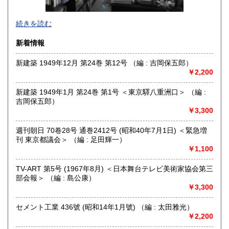
沖縄県
185円
グラフィックデザイン、イラストレーション、タイポグラフ
続きを読む
ィ、プロダクトデザイン、インテリア、建築、広告、写真に
関する資料を扱っています。買取りも積極的に行っておりま
新着情報
すので、出張・宅配買取ともに、お気軽にご連絡ください。
新建築 1949年12月 第24巻 第12号 （編 : 吉岡保五郎）
沿線名：東京メトロ日比谷線
￥2,200
最寄駅：人形町
営業時間：平日 午前10時～午後7時
新建築 1949年1月 第24巻 第1号 ＜東京驛八重洲口＞ （編 :
定休日：土曜日・日曜日・祝日
吉岡保五郎）
￥3,300
書籍の買取について
書籍、雑誌の買取り強化中です。グラフィックデザイン、イ
週刊朝日 70卷28号 通巻2412号 (昭和40年7月1日) ＜緊急増
ラストレーション、タイポグラフィ、プロダクトデザイン、
刊 東京都議会＞ （編 : 足田輝一）
インテリア、建築、広告、写真、美術関係の蔵書の処分をお
￥1,100
考えの際にはメール、電話、ファックスでご連絡下さい。誠
実にお見積り致します。
TV-ART 第5号 (1967年8月) ＜日本舞台テレビ美術家協会第三
部会報＞ （編 : 島公康）
￥3,300
取り扱い分野
美術工芸、外国書、サブカルチャー
セメント工業 436號 (昭和14年1月號) （編 : 太田雅光）
グラフィックデザイン、イラストレーション、プロダクトデ
￥2,200
ザイン、建築、インテリアデザイン、美術、工芸、広告、写