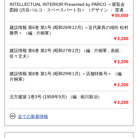
真、印刷(タイポグラフィー)
INTELLECTUAL INTERIOR Presented by PARCO ＜展覧会
図録 (渋谷パルコ・スペースパート3)＞ （デザイン ： 渡邊か
をる ; 執筆 : ダイアン・スージック）
￥55,000
建設情報 第6巻 第1号 (昭和26年12月) ＜近代家具の傾向 松村
勝男＞ （編 : 片桐軍）
￥2,200
建設情報 第6巻 第2号 (昭和27年2月) （編 : 片桐軍 ; 表紙 :
佐々文夫）
￥2,200
建設情報 第8巻 第1号 (昭和29年1月) ＜店舗特集号＞ （編 :
片桐軍）
￥2,200
北方建築 1巻3号 (1958年9月) （編 : 相川新治）
￥2,200
全ての新着情報