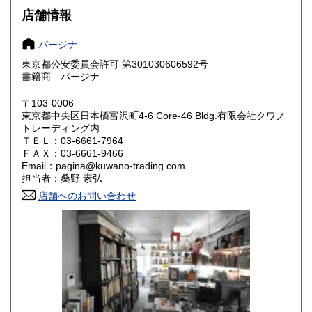
店舗情報
大阪府
兵庫県
185円
185円
パージナ
奈良県
和歌山県
185円
185円
東京都公安委員会許可 第301030606592号
書籍商 パージナ
鳥取県
島根県
185円
185円
〒103-0006
岡山県
広島県
185円
185円
東京都中央区日本橋富沢町4-6 Core-46 Bldg.有限会社クワノ
トレーディング内
山口県
徳島県
ＴＥＬ：03-6661-7964
185円
185円
ＦＡＸ：03-6661-9466
Email：pagina@kuwano-trading.com
香川県
愛媛県
185円
185円
担当者：桑野 素弘
店舗へのお問い合わせ
高知県
福岡県
185円
185円
佐賀県
長崎県
185円
185円
熊本県
大分県
185円
185円
宮崎県
鹿児島県
185円
185円