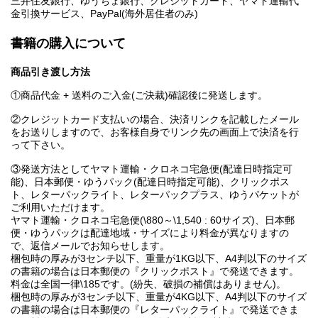
三井住友銀行、ゆうちょ銀行、クレジットカード、ヤマト運輸代
金引換サービス、PayPal(海外居住者のみ)
書籍の購入について
商品引き渡し方法
①商品代金 + 送料のご入金(ご決裁)確認後に発送します。
②クレジットカード支払いの場合、決済リンクを記載したメール
をお送りしますので、お客様自身でリンク先の画面上で決済を行
って下さい。
③発送方法としてヤマト運輸・クロネコ宅急便(配達日時指定可
能)、日本郵便・ゆうパック(配達日時指定可能)、クリックポス
ト、レターパックライト、レターパックプラス、ゆうパケットが
ご利用いただけます。
ヤマト運輸・クロネコ宅急便(\880～\1,540 : 60サイズ)、日本郵
便・ゆうパックは配達地域・サイズにより料金が異なりますの
で、返信メールでお知らせします。
梱包時の厚みが3センチ以下、重量が1KG以下、A4判以下のサイズ
の書籍の場合は日本郵便の『クリックポスト』で発送できます。
料金は全国一律\185です。(紛失、破損の補償はありません)。
梱包時の厚みが3センチ以下、重量が4KG以下、A4判以下のサイズ
の書籍の場合は日本郵便の『レターパックライト』で発送できま