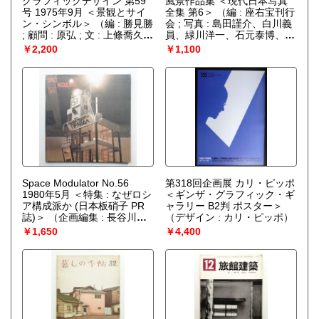
グラフィックデザイン 第59
風景作品集 ＜現代日本写真
号 1975年9月 ＜景観とサイ
全集 第6＞
（編 : 座右宝刊行
ン・シンボル＞
（編 : 勝見勝
会 ; 写真 : 島田謹介、白川義
; 顧問 : 原弘 ; 文 : 上條喬久ほ
員、緑川洋一、石元泰博、渡
か ; 表紙デザイン : 道吉剛）
辺義雄、植田正治）
￥2,200
￥1,100
Space Modulator No.56
第318回企画展 カリ・ピッポ
1980年5月 ＜特集 : なぜロシ
＜ギンザ・グラフィック・ギ
ア構成派か (日本板硝子 PR
ャラリー B2判 ポスター＞
誌)＞
（企画編集 : 長谷川
（デザイン : カリ・ピッポ）
堯・田村祐介）
￥1,650
￥4,400