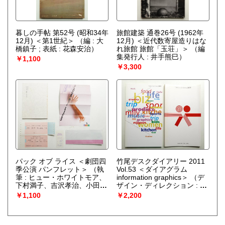
暮しの手帖 第52号 (昭和34年
旅館建築 通巻26号 (1962年
12月) ＜第1世紀＞
（編 : 大
12月) ＜近代数寄屋造りはな
橋鎮子 ; 表紙 : 花森安治）
れ旅館 旅館「玉荘」＞
（編
集発行人 : 井手熊巳）
￥1,100
￥3,300
パック オブ ライス ＜劇団四
竹尾デスクダイアリー 2011
季公演 パンフレット＞
（執
Vol.53 ＜ダイアグラム
筆 : ヒュー・ホワイトモア、
information graphics＞
（デ
下村満子、吉沢孝治、小田切
ザイン・ディレクション : 中
一雄）
川憲造 ; デザイン : インフォ
￥1,100
￥2,200
グラム）