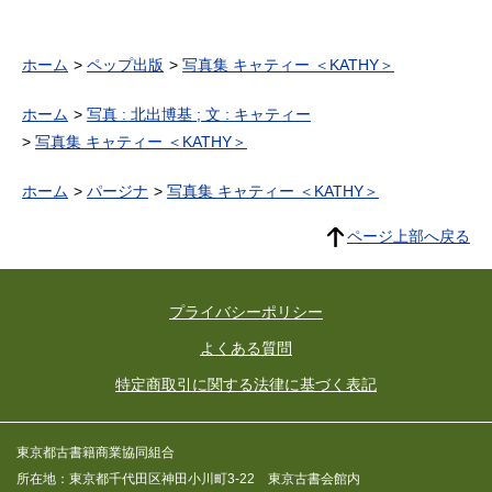
ホーム
ペップ出版
写真集 キャティー ＜KATHY＞
ホーム
写真 : 北出博基 ; 文 : キャティー
写真集 キャティー ＜KATHY＞
ホーム
パージナ
写真集 キャティー ＜KATHY＞
ページ上部へ戻る
プライバシーポリシー
よくある質問
特定商取引に関する法律に基づく表記
東京都古書籍商業協同組合
所在地：東京都千代田区神田小川町3-22 東京古書会館内