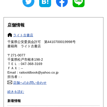
愛知県
三重県
185円
185円
滋賀県
京都府
185円
185円
大阪府
兵庫県
185円
185円
店舗情報
奈良県
和歌山県
185円
185円
ライト古書店
千葉県公安委員会許可 第4410700019998号
鳥取県
島根県
185円
185円
書籍商 ライト古書店
岡山県
広島県
185円
185円
〒271-0077
千葉県松戸市根本198-2
ＴＥＬ：047-368-3169
山口県
徳島県
185円
185円
ＦＡＸ：--
Email：raitooldbook@yahoo.co.jp
香川県
愛媛県
185円
185円
担当者：-
店舗へのお問い合わせ
高知県
福岡県
185円
185円
当店は幅広いジャンルの書籍を扱っております。
続きを読む
佐賀県
長崎県
185円
185円
除籍本・書き込み・線引き・ライン引き・落丁などが確認出
新着情報
来た本は商品として出品しないように気を付けております。
熊本県
大分県
185円
185円