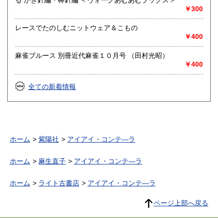
る かぎ針編・棒針編 ＜ヴォーグあむあむブックス＞
￥300
レースでたのしむニットウェア＆こもの
￥400
麻雀ブルース 別冊近代麻雀１０月号 （田村光昭）
￥400
全ての新着情報
ホーム
紫陽社
アイアイ・コンテ―ラ
ホーム
麻生直子
アイアイ・コンテ―ラ
ホーム
ライト古書店
アイアイ・コンテ―ラ
ページ上部へ戻る