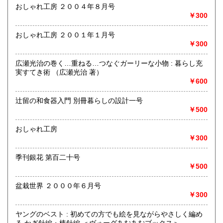
おしゃれ工房 ２００４年８月号
沿線名：-
￥300
最寄駅：-
宮崎県
鹿児島県
185円
185円
営業時間：-
定休日：-
おしゃれ工房 ２００１年１月号
沖縄県
185円
￥300
書籍の買取について
広瀬光治の巻く…重ねる…つなぐガーリーな小物 : 暮らし充
対応出来る場合は致します。
実すてき術 （広瀬光治 著）
￥600
ご相談は当店にメールをしてください。電話は基本出れない
のでお止めください。
辻留の和食器入門 別冊暮らしの設計一号
￥500
連絡なく品物を送ってくるなどは受け取りません。予めご了
承ください。
おしゃれ工房
￥300
raitooldbook@yahoo.co.jp
季刊銀花 第百二十号
取り扱い分野
￥500
古書一般（その他）
盆栽世界 ２０００年６月号
￥300
ヤングのベスト : 初めての方でも絵を見ながらやさしく編め