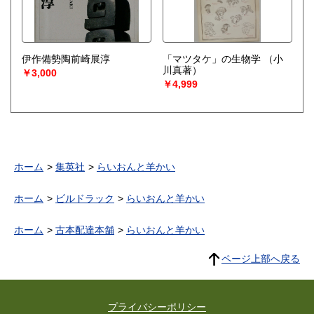
伊作備勢陶前崎展淳
「マツタケ」の生物学
（小
川真著）
￥3,000
￥4,999
ホーム
集英社
らいおんと羊かい
ホーム
ビルドラック
らいおんと羊かい
ホーム
古本配達本舗
らいおんと羊かい
ページ上部へ戻る
プライバシーポリシー