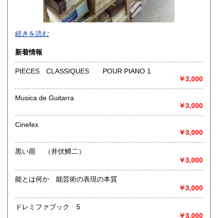
-
続きを読む
沿線名：-
新着情報
最寄駅：-
営業時間：-
PIECES CLASSIQUES POUR PIANO 1
定休日：-
￥3,000
書籍の買取について
Musica de Guitarra
￥3,000
-
Cinefex
取り扱い分野
￥3,000
総記、哲学宗教、歴史、社会科学、自然科学、美術工芸、国
語国文、外国文学、古典籍、近代文献、趣味、外国書、サブ
黒い雨 （井伏鱒二）
カルチャー、古書一般（その他）
￥3,000
書籍全般
能とは何か 能芸術の表現の本質
￥3,000
ドレミファブック 5
￥3,000