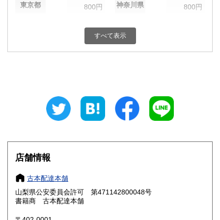
東京都
神奈川県
800円
800円
新潟県
富山県
800円
800円
すべて表示
石川県
福井県
800円
800円
山梨県
長野県
800円
800円
岐阜県
静岡県
800円
800円
愛知県
三重県
800円
800円
滋賀県
京都府
800円
800円
大阪府
兵庫県
800円
800円
店舗情報
奈良県
和歌山県
800円
800円
古本配達本舗
山梨県公安委員会許可 第471142800048号
鳥取県
島根県
800円
800円
書籍商 古本配達本舗
岡山県
広島県
800円
800円
〒402-0001