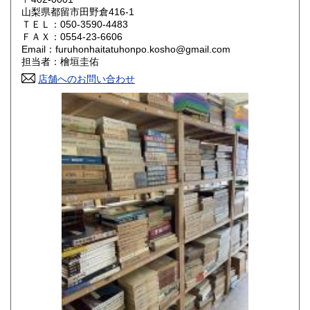
山梨県都留市田野倉416-1
ＴＥＬ：050-3590-4483
山口県
徳島県
800円
800円
ＦＡＸ：0554-23-6606
Email：furuhonhaitatuhonpo.kosho@gmail.com
香川県
愛媛県
800円
800円
担当者：檜垣圭佑
店舗へのお問い合わせ
高知県
福岡県
800円
800円
佐賀県
長崎県
800円
800円
熊本県
大分県
800円
800円
宮崎県
鹿児島県
800円
800円
沖縄県
1,500円