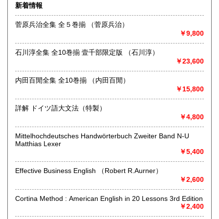
佐賀県
長崎県
185円
185円
新着情報
最寄駅：-
営業時間：-
熊本県
大分県
185円
菅原兵治全集 全５巻揃 （菅原兵治）
185円
定休日：-
￥9,800
宮崎県
鹿児島県
書籍の買取について
185円
185円
石川淳全集 全10巻揃 壹千部限定版 （石川淳）
-
￥23,600
沖縄県
185円
内田百閒全集 全10巻揃 （内田百閒）
取り扱い分野
￥15,800
総記、哲学宗教、歴史、社会科学、自然科学、美術工芸、国
語国文、外国文学、古典籍、近代文献、趣味、外国書、サブ
詳解 ドイツ語大文法（特製）
カルチャー、古書一般（その他）
￥4,800
Mittelhochdeutsches Handwörterbuch Zweiter Band N-U
Matthias Lexer
￥5,400
Effective Business English （Robert R.Aurner）
￥2,600
Cortina Method : American English in 20 Lessons 3rd Edition
￥2,400