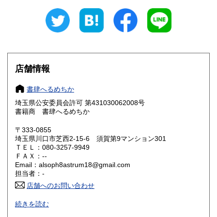
岐阜県
静岡県
185円
185円
愛知県
三重県
185円
185円
滋賀県
京都府
185円
185円
店舗情報
大阪府
兵庫県
185円
185円
書肆へるめちか
奈良県
和歌山県
185円
185円
埼玉県公安委員会許可 第431030062008号
書籍商 書肆へるめちか
鳥取県
島根県
185円
185円
〒333-0855
岡山県
広島県
185円
185円
埼玉県川口市芝西2-15-6 須賀第9マンション301
ＴＥＬ：080-3257-9949
ＦＡＸ：--
山口県
徳島県
185円
185円
Email：alsoph8astrum18@gmail.com
担当者：-
香川県
愛媛県
185円
185円
店舗へのお問い合わせ
高知県
福岡県
-
185円
185円
続きを読む
沿線名：-