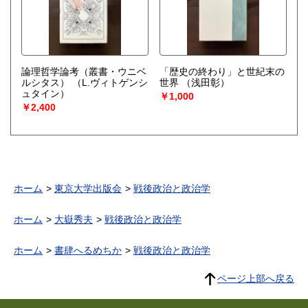
論理哲学論考（叢書・ウニベ
「歴史の終わり」と世紀末の
ルシタス）
（L.ヴィトゲンシ
世界
（浅田彰）
ュタイン）
￥1,000
￥2,400
ホーム
東京大学出版会
戦後政治と政治学
ホーム
大嶽秀夫
戦後政治と政治学
ホーム
書肆へるめちか
戦後政治と政治学
ページ上部へ戻る