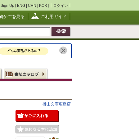
Sign Up [
ENG
|
CHN
|
KOR
]
ログイン
物かごを見る
ご利用ガイド
榊山文庫広島店