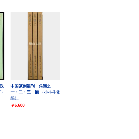
政
中国篆刻叢刊 呉譲之
著）
一・二・三 揃
（小林斗盦
編）
￥6,600