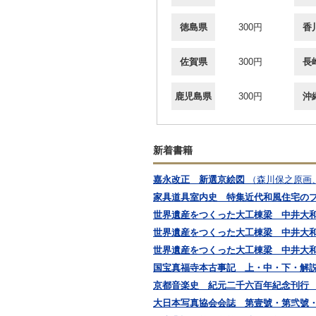
徳島県
300円
香
佐賀県
300円
長
鹿児島県
300円
沖
新着書籍
嘉永改正 新選京絵図
（森川保之原画
家具道具室内史 特集近代和風住宅の
世界遺産をつくった大工棟梁 中井大
世界遺産をつくった大工棟梁 中井大
世界遺産をつくった大工棟梁 中井大
国宝真福寺本古事記 上・中・下・解
京都音楽史 紀元二千六百年紀念刊行
大日本写真協会会誌 第壹號・第弐號