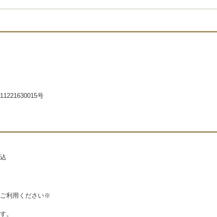
21630015号
込
ご利用ください※
す。