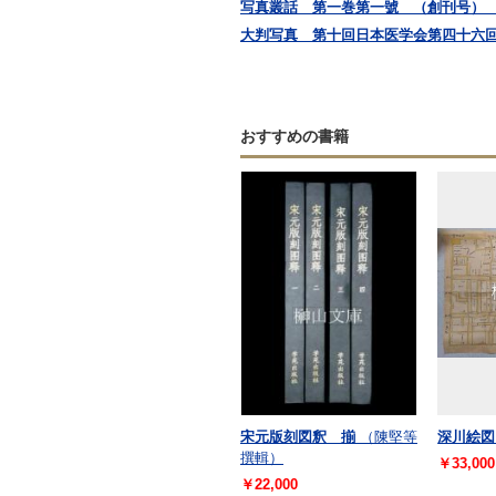
写真叢話 第一巻第一號 （創刊号）
大判写真 第十回日本医学会第四十六
おすすめの書籍
宋元版刻図釈 揃
（陳堅等
深川絵図
撰輯）
￥33,000
￥22,000