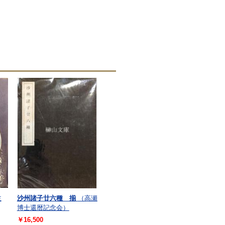
主
沙州諸子廿六種 揃
（高瀬
博士還暦記念会）
￥16,500