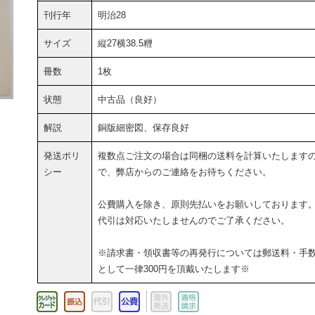
刊行年
明治28
サイズ
縦27横38.5糎
冊数
1枚
状態
中古品（良好）
解説
銅版細密図、保存良好
発送ポリ
複数点ご注文の場合は同梱の送料を計算いたします
シー
で、弊店からのご連絡をお待ちください。
公費購入を除き、原則先払いをお願いしております
代引は対応いたしませんのでご了承ください。
※請求書・領収書等の再発行については郵送料・手
として一律300円を頂戴いたします※