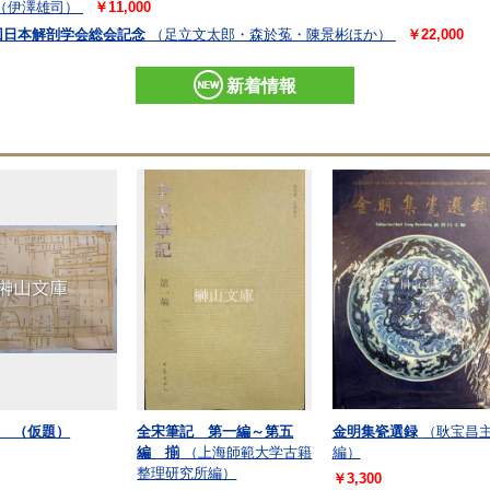
（伊澤雄司）
￥11,000
回日本解剖学会総会記念
（足立文太郎・森於菟・陳景彬ほか）
￥22,000
新着情報
 （仮題）
全宋筆記 第一編～第五
金明集瓷選録
（耿宝昌
編 揃
（上海師範大学古籍
編）
整理研究所編）
￥3,300