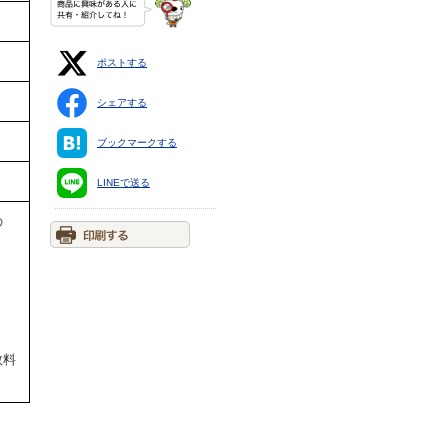
ポストする
シェアする
ブックマークする
LINEで送る
の
。
数料