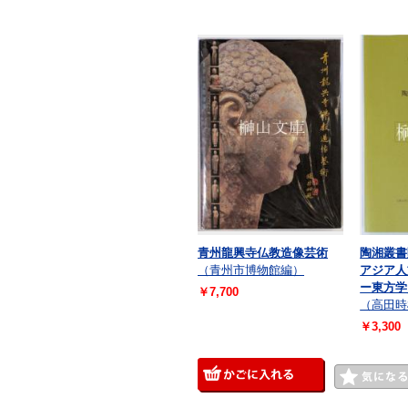
青州龍興寺仏教造像芸術
陶湘叢書
（青州市博物館編）
アジア人
ー東方学
￥7,700
（高田時
￥3,300