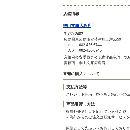
店舗情報
榊山文庫広島店
〒739-2402
広島県東広島市安芸津町三津5559
ＴＥＬ：082-426-6744
ＦＡＸ：082-426-6745
京都府公安委員会公認古物商免許 第6112
書籍商 榊山文庫広島店
書籍の購入について
支払方法等：
クレジット決済、ゆうちょ銀行への振
商品引渡し方法：
※海外発送には対応していません※
※海外からのご注文は転送サービスを
原則として先払いをお願いしておりま