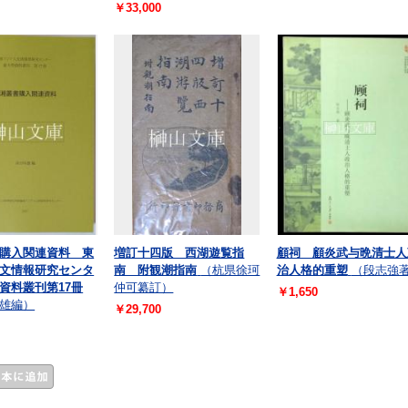
￥33,000
購入関連資料 東
増訂十四版 西湖遊覧指
顧祠 顧炎武与晩清士人
文情報研究センタ
南 附観潮指南
（杭県徐珂
治人格的重塑
（段志強
資料叢刊第17冊
仲可纂訂）
￥1,650
雄編）
￥29,700