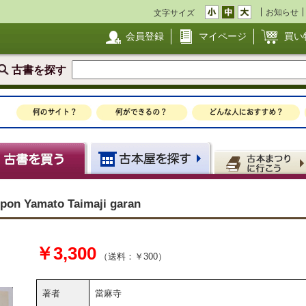
お知らせ
文字サイズ
会員登録
マイページ
買い
古書を探す
amato Taimaji garan
￥3,300
（送料：￥300）
著者
當麻寺