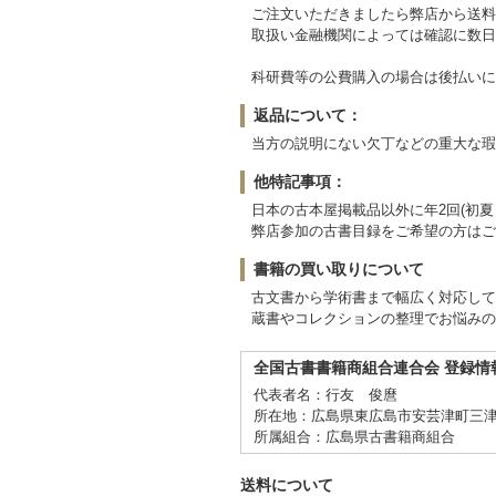
ご注文いただきましたら弊店から送料
取扱い金融機関によっては確認に数日
科研費等の公費購入の場合は後払いに
返品について：
当方の説明にない欠丁などの重大な瑕
他特記事項：
日本の古本屋掲載品以外に年2回(初
弊店参加の古書目録をご希望の方はご
書籍の買い取りについて
古文書から学術書まで幅広く対応して
蔵書やコレクションの整理でお悩みの
全国古書書籍商組合連合会 登録情
代表者名：行友 俊麿
所在地：広島県東広島市安芸津町三津5
所属組合：広島県古書籍商組合
送料について