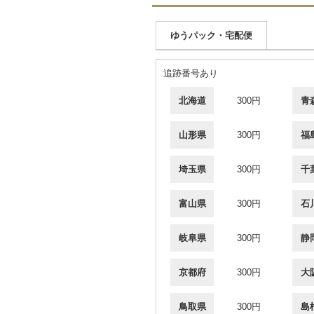
ゆうパック・宅配便
追跡番号あり
北海道
300円
青
山形県
300円
福
埼玉県
300円
千
富山県
300円
石
岐阜県
300円
静
京都府
300円
大
鳥取県
300円
島