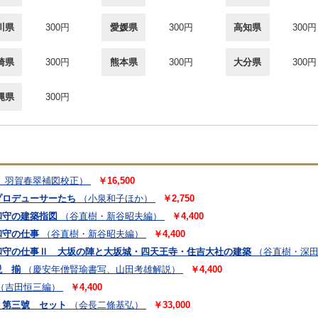
川県
300円
愛媛県
300円
高知県
300円
崎県
300円
熊本県
300円
大分県
300円
縄県
300円
、羽賀春翠補図校正）
￥16,500
プロデューサーたち
（小泉和子ほか）
￥2,750
和守の建築指図
（谷直樹・新谷昭夫編）
￥4,400
和守の仕事
（谷直樹・新谷昭夫編）
￥4,400
和守の仕事Ⅱ 大坂の陣と大坂城・四天王寺・住吉大社の建築
（谷直樹・深
説 揃
（慶安年僧賢瑜書写、山田考雄解説）
￥4,400
（吉田恒三編）
￥4,400
・第三號 セット
（会長二條基弘）
￥33,000