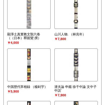
顯淨土真實教文類六卷
山川人物.
（林兆年）
（（日本）釋親鸞 撰）
￥7,800
￥4,000
中国歴代宰相録
（楊剣宇）
潜夫論 申鑑 徐干中論 文中子
中説’
￥5,900
￥7,900