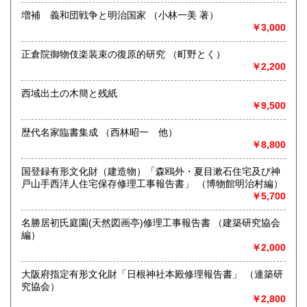
増補 義和団戦争と明治国家 （小林一美 著）
￥3,000
正倉院御物伎楽装束の復原的研究 （町野とく）
-
￥2,200
沿線名：JR線、都営三田線、半蔵門線
最寄駅：神保町、御茶ノ水
西域出土の木簡と残紙
営業時間：10時～19時
￥9,500
定休日：日曜日・祝日
歴代名家臨書集成 （西林昭一 他）
書籍の買取について
￥8,800
書道関係書籍、金石拓本、唐本漢籍、文房四宝、書画掛軸な
国登録有形文化財（建造物）「森鴎外・夏目漱石住宅及び神
ど、専門店として、誠実評価、高価買受致します。
戸山手西洋人住宅保存修理工事報告書」 （博物館明治村編）
各種相談、評価、見積は無償でお引き受けいたします。
￥5,700
取り扱い分野
名勝居初氏庭園(天然図画亭)修理工事報告書 （建築研究協会
編）
美術工芸、古典籍、外国書、古書一般（その他）
￥2,000
大阪府指定有形文化財「日根神社本殿修理報告書」 （連築研
究協会）
￥2,800