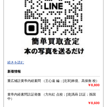
沖縄県
400円
続きを読む
新着情報
重広補註黄帝内経素問 （王心遠 編；[北宋]林億、高保衡 校）
￥8,800
黄帝内経素問註証発微 （方向紅 点校；[清]馮蒔 註証；孫国
中）
￥8,600