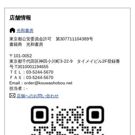
滋賀県
京都府
200円
200円
大阪府
兵庫県
200円
200円
店舗情報
奈良県
和歌山県
200円
200円
光和書房
東京都公安委員会許可 第307711104389号
鳥取県
島根県
200円
200円
書籍商 光和書房
岡山県
広島県
200円
200円
〒101-0052
東京都千代田区神田小川町3-22-9 タイメイビル2F登録番
号:T3010001194655
山口県
徳島県
200円
200円
ＴＥＬ：03-5244-5670
ＦＡＸ：03-5244-5670
香川県
愛媛県
200円
200円
Email：order@kouwashobou.net
担当者：-
高知県
福岡県
200円
200円
店舗へのお問い合わせ
佐賀県
長崎県
200円
200円
熊本県
大分県
200円
200円
宮崎県
鹿児島県
200円
200円