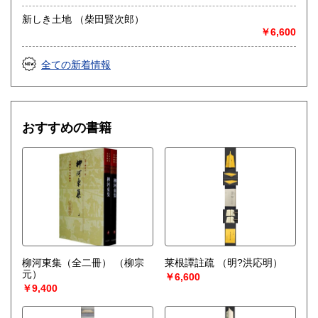
新しき土地 （柴田賢次郎）
￥6,600
全ての新着情報
おすすめの書籍
柳河東集（全二冊）
（柳宗
莱根譚註疏
（明?洪応明）
元）
￥6,600
￥9,400