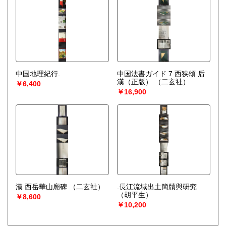
中国地理紀行.
中国法書ガイド 7 西狭頌 后
漢（正版）
（二玄社）
￥6,400
￥16,900
漢 西岳華山廟碑
（二玄社）
.長江流域出土簡牘與研究
（胡平生）
￥8,600
￥10,200