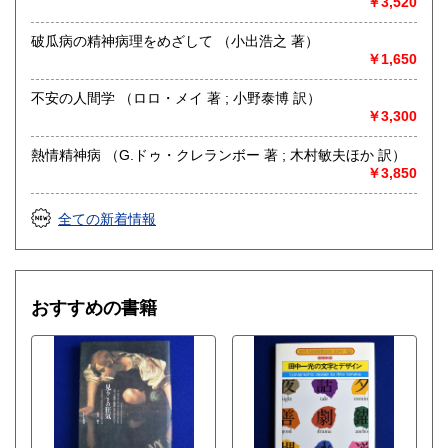
￥3,520
破瓜病の精神病理をめざして （小出浩之 著）
￥1,650
不安の人間学 （ロロ・メイ 著 ; 小野泰博 訳）
￥3,300
熱情精神病 （G.ドゥ・クレランボー 著 ; 木村敏夫ほか 訳）
￥3,850
全ての新着情報
おすすめの書籍