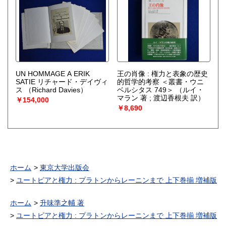
UN HOMMAGE A ERIK
王の肖像 : 権力と表象の歴史
SATIE リチャード・デイヴィ
的哲学的考察 ＜叢書・ウニ
ス
（Richard Davies）
ベルシタス 749＞
（ルイ・
マラン 著 ; 渡辺香根夫 訳）
￥154,000
￥8,690
ホーム
東京大学出版会
ユートピアと権力 : プラトンからレーニンまで 上下巻揃 増補版
ホーム
升味準之輔 著
ユートピアと権力 : プラトンからレーニンまで 上下巻揃 増補版