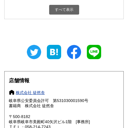
新潟県
富山県
300円
300円
すべて表示
石川県
福井県
300円
300円
山梨県
長野県
300円
300円
岐阜県
静岡県
300円
300円
愛知県
三重県
300円
300円
滋賀県
京都府
300円
300円
大阪府
兵庫県
300円
300円
店舗情報
奈良県
和歌山県
300円
300円
株式会社 徒然舎
岐阜県公安委員会許可 第531030001590号
鳥取県
島根県
300円
300円
書籍商 株式会社 徒然舎
岡山県
広島県
300円
300円
〒500-8182
岐阜県岐阜市美殿町40矢沢ビル1階 [事務所]
ＴＥＬ：058-214-7243
山口県
徳島県