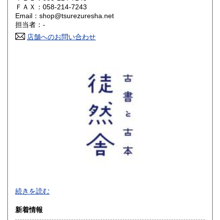
300円
300円
ＦＡＸ：058-214-7243
Email：shop@tsurezuresha.net
香川県
愛媛県
300円
300円
担当者：-
店舗へのお問い合わせ
高知県
福岡県
300円
300円
佐賀県
長崎県
300円
300円
熊本県
大分県
300円
300円
宮崎県
鹿児島県
300円
300円
沖縄県
300円
【 厚紙封筒＋OPP袋で丁寧梱包 / 公費歓迎 】
続きを読む
■公費購入のご相談などお問い合わせは、メールでお願いいた
新着情報
します