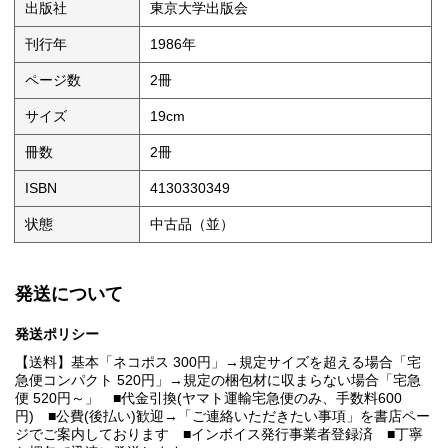
出版社
東京大学出版会
刊行年
1986年
ページ数
2冊
サイズ
19cm
冊数
2冊
ISBN
4130330349
状態
中古品（並）
発送について
発送ポリシー
【送料】基本「ネコポス 300円」→規定サイズを超える場合「宅
急便コンパクト 520円」→規定の梱包材に収まらない場合「宅急
便 520円～」 ■代金引換(ヤマト運輸宅急便のみ、手数料600
円) ■公費(後払い)歓迎→「ご連絡いただきたい事項」を書店ペー
ジでご案内しております ■インボイス発行事業者登録済 ■丁寧