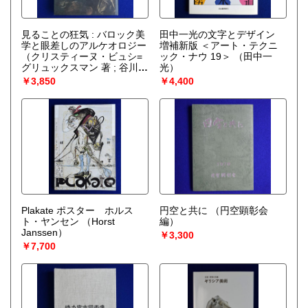
見ることの狂気 : バロック美
田中一光の文字とデザイン
学と眼差しのアルケオロジー
増補新版 ＜アート・テクニ
（クリスティーヌ・ビュシ=
ック・ナウ 19＞
（田中一
グリュックスマン 著 ; 谷川渥
光）
訳）
￥3,850
￥4,400
Plakate ポスター ホルス
円空と共に
（円空顕彰会
ト・ヤンセン
（Horst
編）
Janssen）
￥3,300
￥7,700