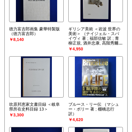
徳力富吉郎画集 豪華特製版
ギリシア美術 ＜岩波 世界の
（徳力富吉郎）
美術＞
（ナイジェル・スパ
イヴィ 著 ; 福部信敏 訳 ; 青
￥8,140
柳正規, 酒井忠康, 高階秀爾
編）
￥4,950
吹原邦恵家文書目録 ＜岐阜
ブルース・リー伝
（マシュ
県所在史料目録 13＞
ー・ポリー 著 ; 棚橋志行
訳）
￥3,300
￥4,620