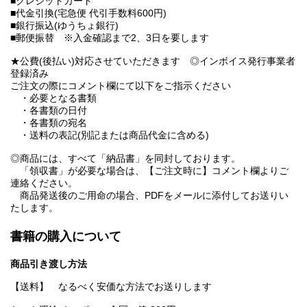
■クレジットカード
■代金引換(宅急便 代引手数料600円)
■銀行振込(ゆうちょ銀行)
■郵便振替 ※入金確認まで2、3日を要します
★公費(後払い)対応させていただきます ◎インボイス発行事業者
登録済み
ご注文の際にコメント欄にて以下をご指示ください
・必要となる書類
・各書類の日付
・各書類の宛名
・送料の表記(別記または商品代金に含める)
◎商品には、すべて「納品書」を同封しております。
「領収書」が必要な場合は、【ご注文時に】コメント欄よりご
連絡ください。
商品発送後のご用命の場合、PDFをメールに添付してお送りい
たします。
書籍の購入について
商品引き渡し方法
【送料】 なるべく安価な方法でお送りします