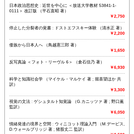
日本政治思想史 : 近世を中心に ＜放送大学教材 53841-1-
沿線名：-
0111＞ 改訂版 （平石直昭 著）
最寄駅：-
￥2,750
営業時間：-
定休日：-
停止した分裂者の覚書 : ドストエフスキー体験 （清水正 著）
￥2,200
書籍の買取について
〈 人文書・美術書・専門書 〉
倭族から日本人へ （鳥越憲三郎 著）
￥1,650
【 全国 無料で出張買取いたします 】
反写真論 ＜フォト・リーヴル 6＞ （倉石信乃 著）
￥6,930
どうぞお気軽にお問い合わせください
☎買取受付フリーダイヤル 0120-989-307
科学と知識社会学 （マイケル・マルケイ 著 ; 堀喜望ほか 共
訳）
公式LINEアカウント 「徒然舎」 ございます
￥3,300
https://lin.ee/NDp1ENf
視覚の文法 : ゲシュタルト知覚論 （G.カニッツァ 著 ; 野口薫
取り扱い分野
監訳）
￥6,050
哲学宗教、社会科学、自然科学、美術工芸、国語国文、外国
文学、サブカルチャー、古書一般（その他）
情緒発達の境界と空間 : ウィニコット理論入門 （M.デービス,
人文書・美術書・専門書
D.ウォールブリッジ 著 ; 猪股丈二 監訳）