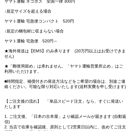
ヤマト運輸 ネコポス 全国一律 300円
↓規定サイズを超える場合
ヤマト運輸 宅急便コンパクト 520円
↓規定の梱包材に収まらない場合
ヤマト運輸 宅急便 520円～
★海外発送は【EMS】のみ承ります (20万円以上はお受けできま
せん)
★「郵便局留め」は承れません。「ヤマト運輸営業所止め」はご
利用いただけます。
■時間指定、補償付きの発送方法などをご希望の場合は、別途ご連
絡ください。可能な限り対応いたします(送料実費を申し受けます)
【ご注文後の流れ】 「単品スピード注文」なら、すぐに発送い
たします
1. ご注文後、「日本の古本屋」より確認メールが届きます (自動返
信)
2. 当店で在庫を確認後、原則として2営業日以内に、改めてご注文