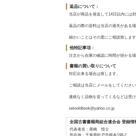
返品について：
当店が商品を発送して14日以内には
返品の際の送料は当店の過失がある場
細かいことはその度にご相談致します
他特記事項：
注文から在庫の確認に時間が掛かる場
書籍の買い取りについて
対応出来る場合は致します。
ご相談は当店にメールをしてください
連絡なく品物を送ってくるなどは受け
raitooldbook@yahoo.co.jp
全国古書書籍商組合連合会 登録情
代表者名：尾崎 悟士
所在地：千葉県松戸市根本198-2