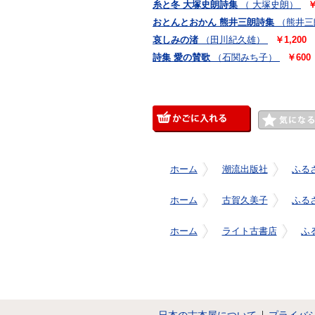
糸と冬 大塚史朗詩集
（ 大塚史朗）
￥
おとんとおかん 熊井三朗詩集
（熊井三
哀しみの渚
（田川紀久雄）
￥1,200
詩集 愛の賛歌
（石関みち子）
￥600
ホーム
潮流出版社
ふる
ホーム
古賀久美子
ふる
ホーム
ライト古書店
ふ
日本の古本屋について
プライバ