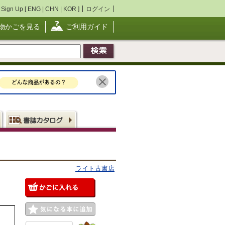
Sign Up [
ENG
|
CHN
|
KOR
]
ログイン
物かごを見る
ご利用ガイド
ライト古書店