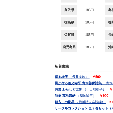
鳥取県
185円
島
徳島県
185円
香
佐賀県
185円
長
鹿児島県
185円
沖
新着書籍
還る場所
（櫻井美鈴）
￥500
風が宿る善光寺平 青木善保詩集
（青木
詩集 わたしと世界
（小田切敬子）
￥
詩集 萬法流転
（菊地隆三）
￥900
船方一の世界
（横浜詩人会議編）
￥1
サークルコレクション 全２巻セット（