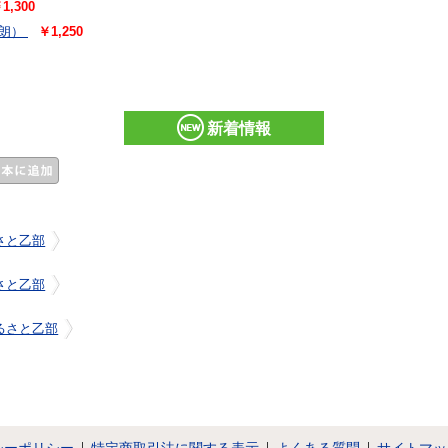
1,300
朗）
￥1,250
新着情報
さと乙部
さと乙部
るさと乙部
シーポリシー
特定商取引法に関する表示
よくある質問
サイトマッ