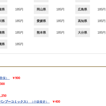
根県
185円
岡山県
185円
広島県
185円
川県
185円
愛媛県
185円
高知県
185円
崎県
185円
熊本県
185円
大分県
185円
縄県
185円
善保）
￥900
300
,250
バンブーコミックス）
（小坂俊史）
￥400