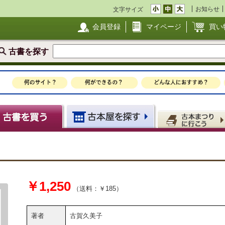
お知らせ
文字サイズ
会員登録
マイページ
買い
古書を探す
￥1,250
（送料：￥185）
著者
古賀久美子