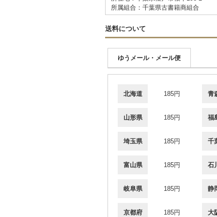
所属組合：千葉県古書籍商組合
送料について
ゆうメール・メール便
北海道
185円
青
山形県
185円
福
埼玉県
185円
千
富山県
185円
石
岐阜県
185円
静
京都府
185円
大