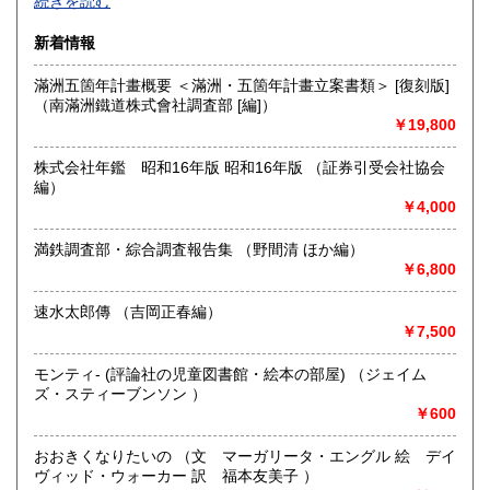
続きを読む
12月31日から1月4日まで休業します。
宮崎県
鹿児島県
300円
300円
新着情報
沿線名：JR中央線
最寄駅：武蔵小金井・国分寺 武蔵小金井駅北口 武31中大循
沖縄県
300円
滿洲五箇年計畫概要 ＜滿洲・五箇年計畫立案書類＞ [復刻版]
環-中大付属高校バス停
（南滿洲鐵道株式會社調査部 [編]）
営業時間：10時から20時
￥19,800
定休日：月曜日定休
株式会社年鑑 昭和16年版 昭和16年版 （証券引受会社協会
書籍の買取について
編）
￥4,000
読まなくなった本をお売りください。
店頭買取・出張買取・着払い送付などで専門書から絵本まで
誠実買取いたします。
満鉄調査部・綜合調査報告集 （野間清 ほか編）
建築書:絵本:グルメ:料理など、ご相談ください。
￥6,800
隣接提携駐車場あります、30分無料。
速水太郎傳 （吉岡正春編）
￥7,500
取り扱い分野
自然科学、美術工芸、趣味、外国書、古書一般（その他）
モンティ- (評論社の児童図書館・絵本の部屋) （ジェイム
ズ・スティーブンソン ）
￥600
おおきくなりたいの （文 マーガリータ・エングル 絵 デイ
ヴィッド・ウォーカー 訳 福本友美子 ）