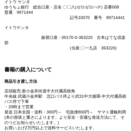
イトウ ケンタ
ゆうちょ銀行 総合口座・店名 〇〇八(ゼロゼロハチ) 店番008
普通 9971444
記号10070 番号 99714441
イトウケンタ
振替口座・00170-0-363220 古本はてな倶楽
部
(当座:〇一九店 363220)
書籍の購入について
商品引き渡し方法
店頭販売:新小金井街道中大付属高校角
中央線 武蔵小金井駅 北口バス停より武31中大循環-中大付属高校
バス停で下車
・20時まで営業
発送:日本全国・送料・300円～ 宅急便800円～ ヤマト運輸利用
(本の形状と重さによります。より安全・安価な発送方法にて、そ
のつどお知らせいたします。)
お買い上げ2万円以上で送料サービスいたします。