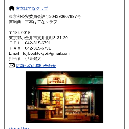
300円
300円
古本はてなクラブ
滋賀県
京都府
300円
300円
東京都公安委員会許可304390607897号
書籍商 古本はてなクラブ
大阪府
兵庫県
300円
300円
〒184-0015
奈良県
和歌山県
東京都小金井市貫井北町3-31-20
300円
300円
ＴＥＬ：042-315-6791
ＦＡＸ：042-315-6791
鳥取県
島根県
300円
300円
Email：fujibooktokyo@gmail.com
担当者：伊東健太
岡山県
広島県
300円
300円
店舗へのお問い合わせ
山口県
徳島県
300円
300円
香川県
愛媛県
300円
300円
高知県
福岡県
300円
300円
佐賀県
長崎県
300円
300円
熊本県
大分県
300円
300円
年末年始営業のご案内