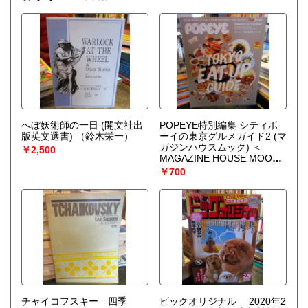
へぼ妖術師の一日 (開文社出
POPEYE特別編集 シティボ
版英文選書)
（鈴木栄一）
ーイの東京グルメガイド2 (マ
ガジンハウスムック) ＜
￥2,500
MAGAZINE HOUSE MOOK
＞
￥700
チャイコフスキー 四季
ビックオリジナル 2020年2