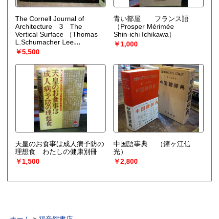
The Cornell Journal of
青い部屋 フランス語
Architecture 3 The
（Prosper Mérimée
Vertical Surface
（Thomas
Shin-ichi Ichikawa）
L.Schumacher Lee
￥1,000
Hodgden）
￥5,500
天皇のお食事は成人病予防の
中国語事典
（鐘ヶ江信
理想食 わたしの健康別冊
光）
￥1,500
￥2,800