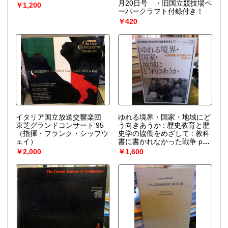
月20日号 ・旧国立競技場ペ
￥1,200
ーパークラフト付録付き！
￥420
イタリア国立放送交響楽団
ゆれる境界・国家・地域にど
東芝グランドコンサート'95
う向きあうか : 歴史教育と歴
（指揮・フランク・シップウ
史学の協働をめざして : 教科
ェイ）
書に書かれなかった戦争 part
53
（坂井俊樹, 浪川健治 編
￥2,000
￥1,600
著 ; 森田武 監修）