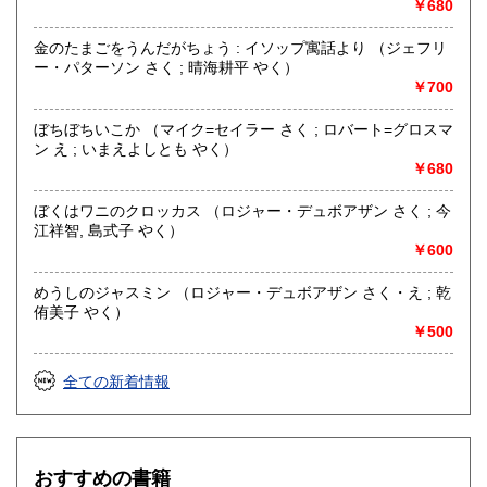
￥680
金のたまごをうんだがちょう : イソップ寓話より （ジェフリ
ー・パターソン さく ; 晴海耕平 やく）
￥700
ぼちぼちいこか （マイク=セイラー さく ; ロバート=グロスマ
ン え ; いまえよしとも やく）
￥680
ぼくはワニのクロッカス （ロジャー・デュボアザン さく ; 今
江祥智, 島式子 やく）
￥600
めうしのジャスミン （ロジャー・デュボアザン さく・え ; 乾
侑美子 やく）
￥500
全ての新着情報
おすすめの書籍