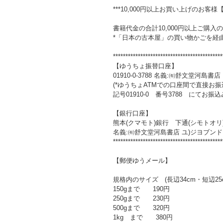
***10,000円以上お買い上げのお客様
書籍代金の合計10,000円以上ご購
*「日本の古本屋」の買い物かごを経
********************************************
【ゆうちょ振替口座】
01910-0-3788 名義:㈲舒文堂河島書店
(*ゆうちょATMでの口座間で直接お
記号01910-0 番号3788 にてお振
【銀行口座】
熊本(クマモト)銀行 下通(シモトオリ)
名義:㈲舒文堂河島書店 ユ)ジヨブン
********************************************
【郵便ゆうメール】
規格内のサイズ (長辺34cm・短辺25
150gまで 190円
250gまで 230円
500gまで 320円
1kg まで 380円