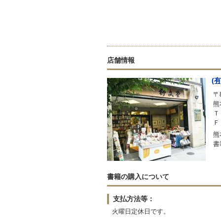
店舗情報
(
〒8
熊
Ｔ
Ｆ
熊
書
書籍の購入について
支払方法等：
火曜日定休日です。