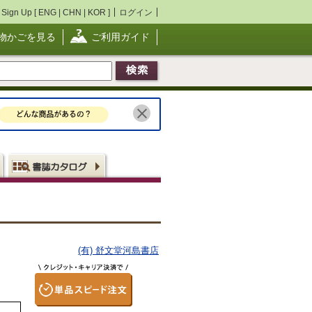
Sign Up [
ENG
|
CHN
|
KOR
]
ログイン
物かごを見る
ご利用ガイド
(有) 舒文堂河島書店