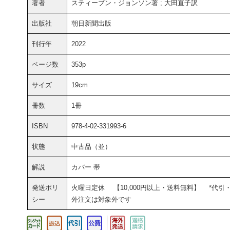
著者
スティーブン・ジョンソン著 ; 大田直子訳
出版社
朝日新聞出版
刊行年
2022
ページ数
353p
サイズ
19cm
冊数
1冊
ISBN
978-4-02-331993-6
状態
中古品（並）
解説
カバー 帯
発送ポリ
火曜日定休 【10,000円以上・送料無料】 *代引
シー
外注文は対象外です