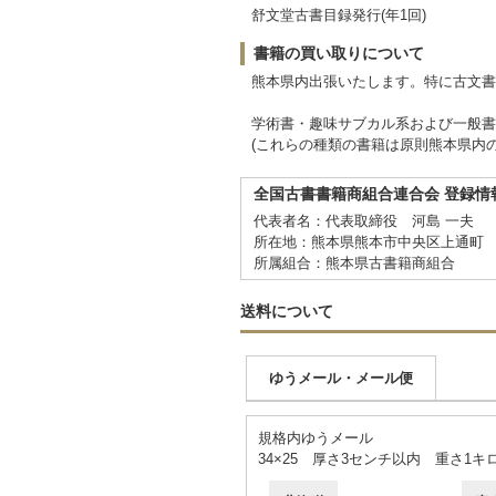
舒文堂古書目録発行(年1回)
書籍の買い取りについて
熊本県内出張いたします。特に古文書
学術書・趣味サブカル系および一般書
(これらの種類の書籍は原則熊本県内
全国古書書籍商組合連合会 登録情
代表者名：代表取締役 河島 一夫
所在地：熊本県熊本市中央区上通町 
所属組合：熊本県古書籍商組合
送料について
ゆうメール・メール便
規格内ゆうメール
34×25 厚さ3センチ以内 重さ1キ