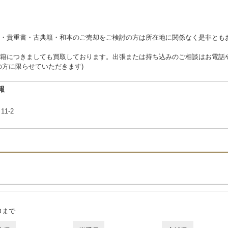
・貴重書・古典籍・和本のご売却をご検討の方は所在地に関係なく是非とも
籍につきましても買取しております。出張または持ち込みのご相談はお電話や
の方に限らせていただきます)
報
11-2
ロまで