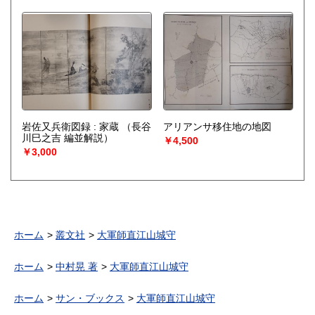
岩佐又兵衛図録 : 家蔵
（長谷
アリアンサ移住地の地図
川巳之吉 編並解説）
￥4,500
￥3,000
ホーム
叢文社
大軍師直江山城守
ホーム
中村晃 著
大軍師直江山城守
ホーム
サン・ブックス
大軍師直江山城守