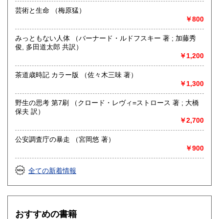
芸術と生命 （梅原猛）
￥800
みっともない人体 （バーナード・ルドフスキー 著 ; 加藤秀
俊, 多田道太郎 共訳）
￥1,200
茶道歳時記 カラー版 （佐々木三味 著）
￥1,300
野生の思考 第7刷 （クロード・レヴィ=ストロース 著 ; 大橋
保夫 訳）
￥2,700
公安調査庁の暴走 （宮岡悠 著）
￥900
全ての新着情報
おすすめの書籍