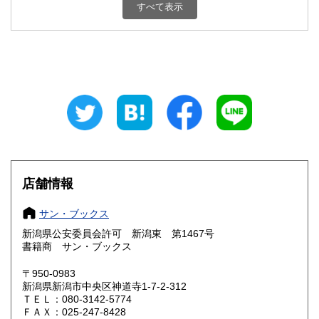
すべて表示
石川県
福井県
185円
185円
山梨県
長野県
185円
185円
岐阜県
静岡県
185円
185円
愛知県
三重県
185円
185円
滋賀県
京都府
185円
185円
大阪府
兵庫県
185円
185円
店舗情報
奈良県
和歌山県
185円
185円
サン・ブックス
新潟県公安委員会許可 新潟東 第1467号
鳥取県
島根県
185円
185円
書籍商 サン・ブックス
岡山県
広島県
185円
185円
〒950-0983
新潟県新潟市中央区神道寺1-7-2-312
ＴＥＬ：080-3142-5774
山口県
徳島県
185円
185円
ＦＡＸ：025-247-8428