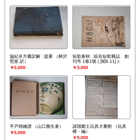
協紀弁方書訳解 : 提要
（柄沢
短歌春秋 : 綜合短歌雜誌 創
照覚 訳）
刊号 1卷1號 ( [昭6.11] )-
￥5,000
￥3,000
平戸焼繪譜
（山口雅生著）
諸国郷土玩具大番附
（玩具
楼・編）
￥5,000
￥5,000