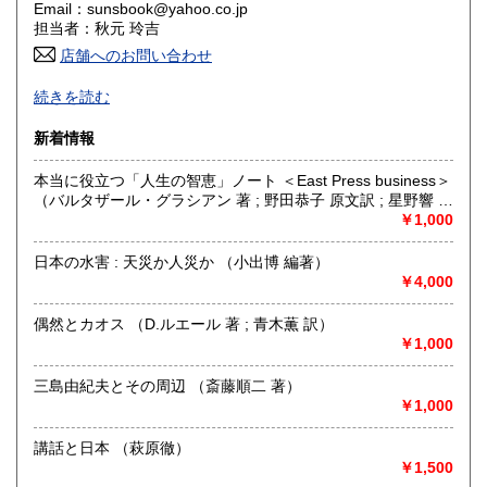
Email：sunsbook@yahoo.co.jp
香川県
愛媛県
185円
185円
担当者：秋元 玲吉
店舗へのお問い合わせ
高知県
福岡県
185円
185円
-
続きを読む
佐賀県
長崎県
185円
185円
沿線名：-
新着情報
最寄駅：-
熊本県
大分県
185円
185円
営業時間：-
本当に役立つ「人生の智恵」ノート ＜East Press business＞
定休日：-
（バルタザール・グラシアン 著 ; 野田恭子 原文訳 ; 星野響 構
宮崎県
鹿児島県
185円
185円
成）
￥1,000
書籍の買取について
沖縄県
185円
ご連絡下さいませ
日本の水害 : 天災か人災か （小出博 編著）
￥4,000
取り扱い分野
偶然とカオス （D.ルエール 著 ; 青木薫 訳）
-
￥1,000
三島由紀夫とその周辺 （斎藤順二 著）
￥1,000
講話と日本 （萩原徹）
￥1,500