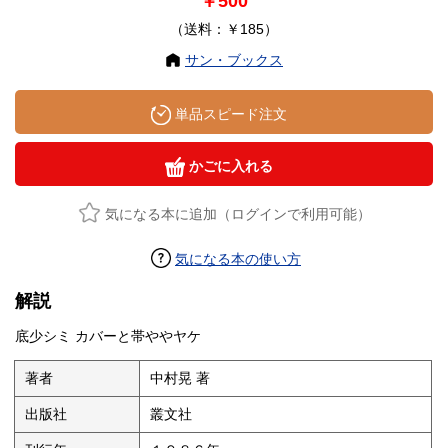
￥500
（送料：￥185）
サン・ブックス
単品スピード注文
かごに入れる
気になる本に追加（ログインで利用可能）
気になる本の使い方
解説
底少シミ カバーと帯ややヤケ
著者
中村晃 著
出版社
叢文社