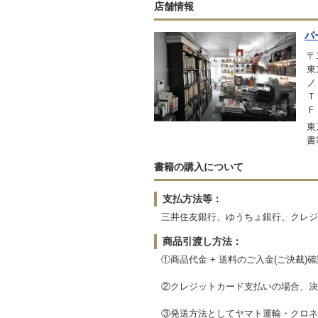
店舗情報
パ
〒1
東
ノ
Ｔ
Ｆ
東
書
書籍の購入について
支払方法等：
三井住友銀行、ゆうちょ銀行、クレジッ
商品引渡し方法：
①商品代金 + 送料のご入金(ご決裁)
②クレジットカード支払いの場合、決
③発送方法としてヤマト運輸・クロネ