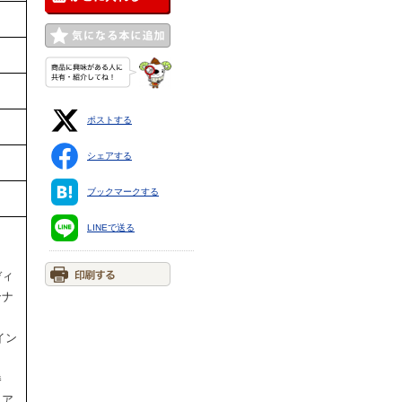
ポストする
シェアする
ブックマークする
LINEで送る
ディ
ンナ
イン
勝
リア