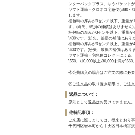
レターパックプラス、ゆうパケットが
ヤマト運輸・クロネコ宅急便(\880～
します。
梱包時の厚みが3センチ以下、重量が1
す。(紛失、破損の補償はありません)
梱包時の厚みが3センチ以下、重量が
\430です。(紛失、破損の補償はあり
梱包時の厚みが3センチ以上、重量が
\600です。(紛失、破損の補償はあり
ヤマト運輸・宅急便コレクトによる、
\550、\10,000以上\30,000未満が\660
④公費購入の場合はご注文の際に必要
⑤ご注文品の取り置き期限は、ご注文
返品について：
原則として返品はお受けできません。
他特記事項：
ご来店に際しましては、従来どおり事
千代田区岩本町から中央区日本橋富沢