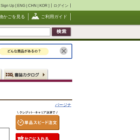
Sign Up [
ENG
|
CHN
|
KOR
]
ログイン
物かごを見る
ご利用ガイド
パージナ