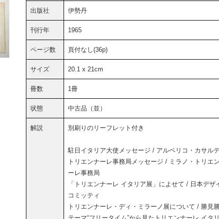
出版社
伊勢丹
刊行年
1965
ページ数
頁付なし(36p)
サイズ
20.1 x 21cm
冊数
1冊
状態
中古品（並）
解説
別刷りのリーフレット付き
駐日イタリア大使メッセージ / アルベリコ・カサル
トリエンナーレ事務局メッセージ / ミラノ・トリエ
ーレ事務局
「トリエンナーレ イタリア展」によせて / 日本デザ
コミッティ
トリエンナーレ・ディ・ミラーノ展について / 勝見
テーマ“フリータイム”から見たトリエンナーレ イタ