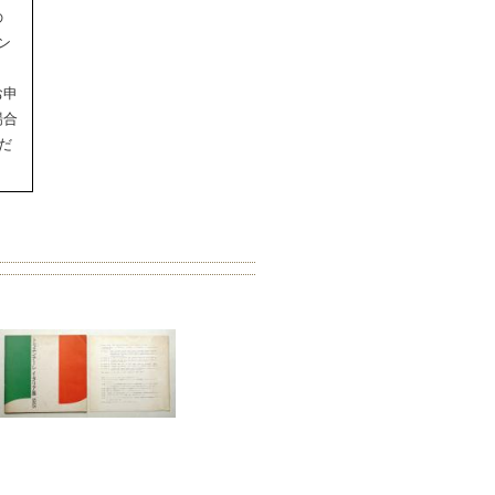
の
ン
お申
場合
だ