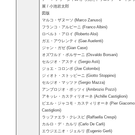
展 / 小池岩太郎
図版
マルコ・ザヌーソ (Marco Zanuso)
フランコ・アルビーニ (Franco Albini)
ロベルト・アロイ (Roberto Aloi)
ガエ・アウレンティ (Gae Auelenti)
ジャン・ガゼ (Gian Case)
オズワルド・ボルサーニ (Osvaldo Borsani)
セルジオ・アスティ (Sergio Asti)
ジョエ・コロンボ (Joe Colombo)
ジィオト・ストッピーニ (Giotto Stoppino)
セルジオ・マッツァ (Sergio Mazza)
アンブロジオ・ポッツィ (Ambrozio Pozzi)
アキッレ・カスティリオーネ (Achille Castiglioni)
ピエル・ジャコモ・カスティリオーネ (Pier Giacomo
Castiglioni)
ラッファエラ・クレスピ (Raffaella Crespi)
カルロ・デ・カルリ (Carlo De Carli)
エウジエニオ・ジェルリ (Eugenio Gerli)