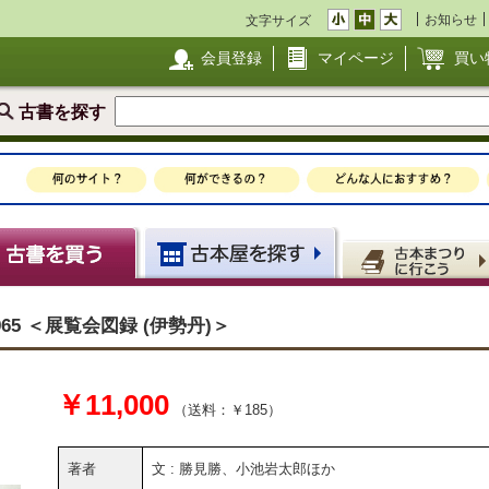
お知らせ
文字サイズ
会員登録
マイページ
買い
古書を探す
65 ＜展覧会図録 (伊勢丹)＞
￥11,000
（送料：￥185）
著者
文 : 勝見勝、小池岩太郎ほか