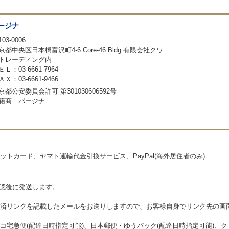
ージナ
03-0006
京都中央区日本橋富沢町4-6 Core-46 Bldg.有限会社クワ
トレーディング内
ＥＬ：03-6661-7964
ＡＸ：03-6661-9466
京都公安委員会許可 第301030606592号
籍商 パージナ
トカード、ヤマト運輸代金引換サービス、PayPal(海外居住者のみ)
確認後に発送します。
済リンクを記載したメールをお送りしますので、お客様自身でリンク先の画
コ宅急便(配達日時指定可能)、日本郵便・ゆうパック(配達日時指定可能)、