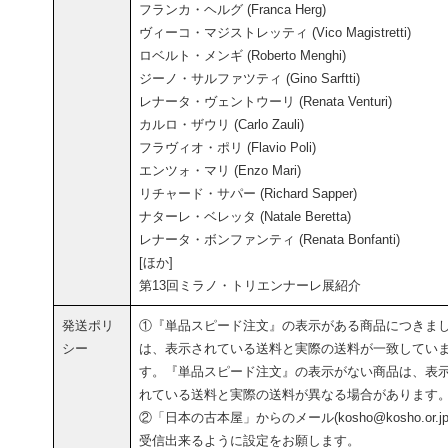
フランカ・ヘルグ (Franca Herg)
ヴィーコ・マジストレッティ (Vico Magistretti)
ロベルト・メンギ (Roberto Menghi)
ジーノ・サルファツティ (Gino Sarftti)
レナータ・ヴェントウーリ (Renata Venturi)
カルロ・ザウリ (Carlo Zauli)
フラヴィオ・ポリ (Flavio Poli)
エンツォ・マリ (Enzo Mari)
リチャード・サパー (Richard Sapper)
ナターレ・ベレッタ (Natale Beretta)
レナータ・ボンファンティ (Renata Bonfanti)
[ほか]
第13回ミラノ・トリエンナーレ展紹介
発送ポリ
①『単品スピード注文』の表示がある商品につきま
シー
は、表示されている送料と実際の送料が一致してい
す。『単品スピード注文』の表示がない商品は、表
れている送料と実際の送料が異なる場合があります
②「日本の古本屋」からのメール(kosho@kosho.or.jp
受信出来るように設定をお願します。