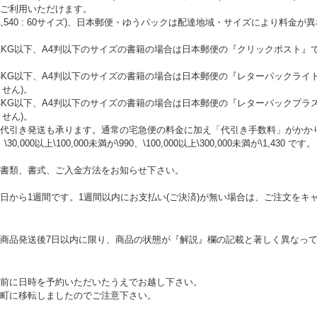
ご利用いただけます。
\1,540 : 60サイズ)、日本郵便・ゆうパックは配達地域・サイズにより料
KG以下、A4判以下のサイズの書籍の場合は日本郵便の『クリックポスト』で
。
4KG以下、A4判以下のサイズの書籍の場合は日本郵便の『レターパックライ
ません)。
4KG以下、A4判以下のサイズの書籍の場合は日本郵便の『レターパックプラ
ません)。
代引き発送も承ります。通常の宅急便の料金に加え「代引き手数料」がかかります
、\30,000以上\100,000未満が\990、\100,000以上\300,000未満が\1,430 です。
書類、書式、ご入金方法をお知らせ下さい。
日から1週間です。1週間以内にお支払い(ご決済)が無い場合は、ご注文をキ
商品発送後7日以内に限り、商品の状態が『解説』欄の記載と著しく異なっ
前に日時を予約いただいたうえでお越し下さい。
町に移転しましたのでご注意下さい。