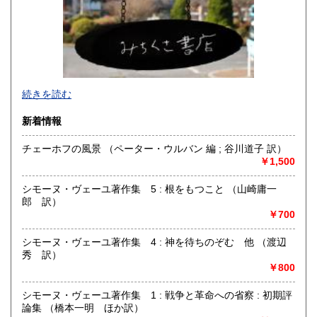
佐賀県
長崎県
1,410円
1,410円
熊本県
大分県
1,410円
1,410円
宮崎県
鹿児島県
1,410円
1,410円
続きを読む
沖縄県
1,450円
新着情報
チェーホフの風景 （ペーター・ウルバン 編 ; 谷川道子 訳）
￥1,500
シモーヌ・ヴェーユ著作集 5 : 根をもつこと （山崎庸一
郎 訳）
￥700
シモーヌ・ヴェーユ著作集 4 : 神を待ちのぞむ 他 （渡辺
秀 訳）
￥800
国立駅前の古書店です。
シモーヌ・ヴェーユ著作集 1 : 戦争と革命への省察 : 初期評
2020年5月に引っ越ししました。
論集 （橋本一明 ほか訳）
2025年5月、店舗を拡張しました。