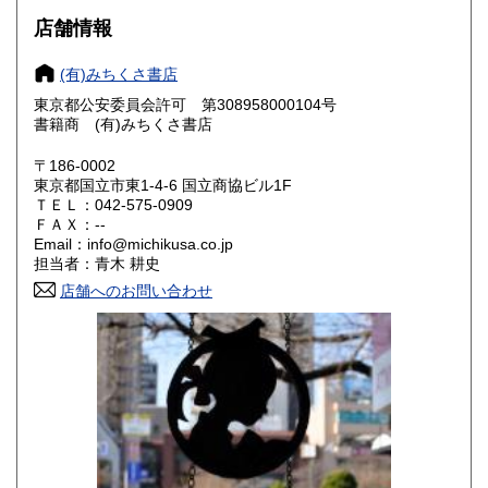
店舗情報
岐阜県
静岡県
880円
880円
(有)みちくさ書店
愛知県
三重県
880円
880円
東京都公安委員会許可 第308958000104号
書籍商 (有)みちくさ書店
滋賀県
京都府
990円
990円
〒186-0002
大阪府
兵庫県
990円
990円
東京都国立市東1-4-6 国立商協ビル1F
ＴＥＬ：042-575-0909
奈良県
和歌山県
ＦＡＸ：--
990円
990円
Email：info@michikusa.co.jp
担当者：青木 耕史
鳥取県
島根県
1,150円
1,150円
店舗へのお問い合わせ
岡山県
広島県
1,150円
1,150円
山口県
徳島県
1,150円
1,150円
香川県
愛媛県
1,150円
1,150円
高知県
福岡県
1,150円
1,410円