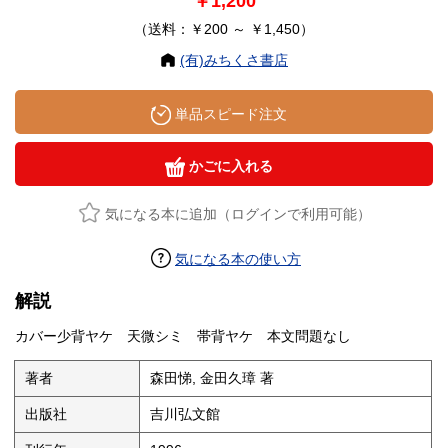
￥1,200
（送料：￥200 ～ ￥1,450）
(有)みちくさ書店
単品スピード注文
かごに入れる
気になる本に追加（ログインで利用可能）
気になる本の使い方
解説
カバー少背ヤケ 天微シミ 帯背ヤケ 本文問題なし
著者
森田悌, 金田久璋 著
出版社
吉川弘文館