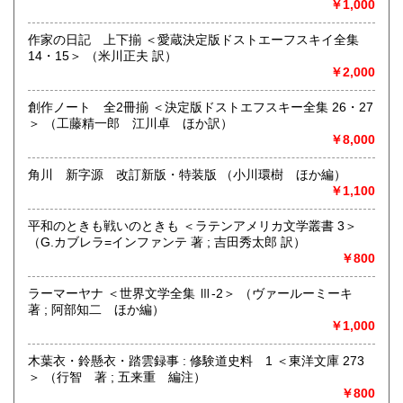
￥1,000
ゆったり、ゆっくりと本を探せる店になりました。
定休日なし、店舗で通販在庫の販売・受け渡し可能です。
作家の日記 上下揃 ＜愛蔵決定版ドストエーフスキイ全集
ぶらりと みちくさ にいらしてください。
14・15＞ （米川正夫 訳）
￥2,000
沿線名：中央線
最寄駅：JR中央線・国立駅 (徒歩1分)
創作ノート 全2冊揃 ＜決定版ドストエフスキー全集 26・27
営業時間：10:00〜18:45
＞ （工藤精一郎 江川卓 ほか訳）
定休日：無し(※12/31～1/3は休業)
￥8,000
書籍の買取について
角川 新字源 改訂新版・特装版 （小川環樹 ほか編）
￥1,100
関東一円、出張買取にお伺いします。
平和のときも戦いのときも ＜ラテンアメリカ文学叢書 3＞
古本・古書籍の他にも古物全般(CD・DVD、レコード、書道
（G.カブレラ=インファンテ 著 ; 吉田秀太郎 訳）
用品、玩具(鉄道模型・ミニカーなど)買い取りいたします。
￥800
ぜひご相談ください。
買取ご相談フリーダイヤル
ラーマーヤナ ＜世界文学全集 Ⅲ-2＞ （ヴァールーミーキ
0120-797-090
著 ; 阿部知二 ほか編）
￥1,000
ご相談フォームでお問合せ
https://michikusa.co.jp/tp/contact
木葉衣・鈴懸衣・踏雲録事 : 修験道史料 1 ＜東洋文庫 273
＞ （行智 著 ; 五来重 編注）
メールでお問い合せ
￥800
info@michikusa.co.jp