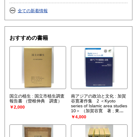
もちろん、店頭へのお持ち込みも大歓迎です!
全ての新着情報
取り扱い分野
哲学宗教、社会科学、美術工芸、趣味、古書一般（その他）
思想哲学宗教、歴史、社会科学、学術文庫、動植物、アー
おすすめの書籍
ト・展覧会図録、趣味と生活の本、絵本、ＣＤ、レコード
国立の植生 : 国立市植生調査
南アジアの政治と文化 : 加賀
報告書
（曽根伸典 調査）
谷寛著作集 2 ＜Kyoto
series of Islamic area studies
￥2,000
10＞
（加賀谷寛 著 ; 東長
靖 ほか編）
￥4,000