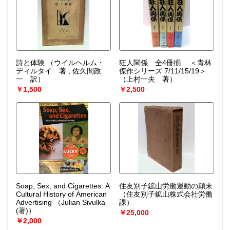
詩と体験
（ウイルヘルム・
狂人関係 全4冊揃 ＜青林
ディルタイ 著 ; 佐久間政
傑作シリーズ 7/11/15/19＞
一 訳）
（上村一夫 著）
￥1,500
￥2,500
Soap, Sex, and Cigarettes: A
住友別子鉱山労働運動の顛末
Cultural History of American
（住友別子鉱山株式会社労働
Advertising
（Julian Sivulka
課）
(著)）
￥25,000
￥2,000