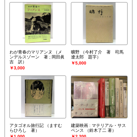
わが青春のマリアンヌ
（メ
曠野
（今村了介 著 司馬
ンデルスゾーン 著 ; 岡田眞
遼太郎 題字）
吉 訳）
￥5,000
￥3,000
アタゴオル旅行記
（ますむ
建築映画 : マテリアル・サス
らひろし 著）
ペンス
（鈴木了二 著）
￥1,000
￥2,200