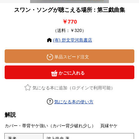
スワン・ソングが聴こえる場所 : 第三戯曲集
￥770
（送料：￥320）
(有) 舒文堂河島書店
単品スピード注文
かごに入れる
気になる本に追加（ログインで利用可能）
気になる本の使い方
解説
カバー・帯背ヤケ強い（カバー背少破れ少し） 頁縁ヤケ
著者
鴻上尚史 著