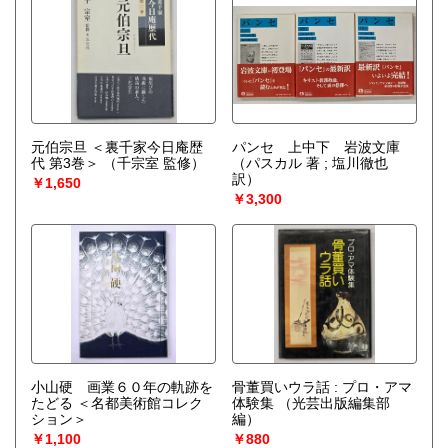
元伯宗旦 ＜裏千家今日庵歴
パンセ 上中下 岩波文庫
代 第3巻＞
（千宗室 監修）
（パスカル 著 ; 塩川徹也
訳）
￥1,650
￥3,300
小山硬 画業６０年の軌跡を
骨董買いウラ話 : プロ・アマ
たどる ＜名都美術館コレク
体験集
（光芸出版編集部
ション＞
編）
￥1,100
￥880