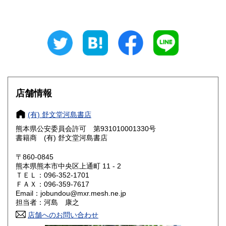
320円
320円
山梨県
長野県
320円
320円
岐阜県
静岡県
320円
320円
愛知県
三重県
320円
320円
滋賀県
京都府
320円
320円
店舗情報
大阪府
兵庫県
320円
320円
(有) 舒文堂河島書店
奈良県
和歌山県
熊本県公安委員会許可 第931010001330号
320円
320円
書籍商 (有) 舒文堂河島書店
鳥取県
島根県
320円
320円
〒860-0845
熊本県熊本市中央区上通町 11 - 2
岡山県
広島県
320円
320円
ＴＥＬ：096-352-1701
ＦＡＸ：096-359-7617
Email：jobundou@mxr.mesh.ne.jp
山口県
徳島県
320円
320円
担当者：河島 康之
香川県
店舗へのお問い合わせ
愛媛県
320円
320円