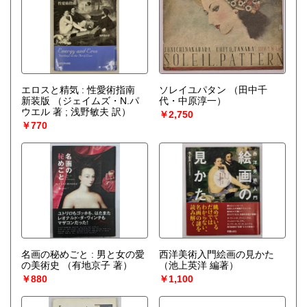
エロスと精気 : 性愛術指南
ソレイユパタン
（田中千
新装版
（ジェイムズ・N.パ
代・中原淳一）
ウエル 著 ; 浅野敏夫 訳）
￥2,750
￥770
名画の秘めごと : 男と女の愛
西洋美術入門絵画の見かた
の美術史
（有地京子 著）
（池上英洋 編著）
￥880
￥1,100