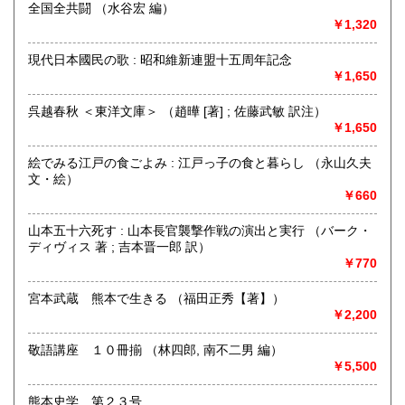
熊本県内出張いたします。特に古文書・貴重書・古典籍・和
全国全共闘 （水谷宏 編）
本のご売却をご検討の方は所在地に関係なく是非ともお問い
￥1,320
合わせください。
現代日本國民の歌 : 昭和維新連盟十五周年記念
学術書・趣味サブカル系および一般書籍につきましても買取
￥1,650
しております。出張または持ち込みのご相談はお電話やFAX
メールにておうけいたします。
呉越春秋 ＜東洋文庫＞ （趙曄 [著] ; 佐藤武敏 訳注）
(これらの種類の書籍は原則熊本県内の方に限らせていただき
￥1,650
ます)
絵でみる江戸の食ごよみ : 江戸っ子の食と暮らし （永山久夫
取り扱い分野
文・絵）
￥660
哲学宗教、歴史、社会科学、自然科学、美術工芸、国語国
文、外国文学、古典籍、近代文献、趣味、古書一般（その
山本五十六死す : 山本長官襲撃作戦の演出と実行 （バーク・
他）
ディヴィス 著 ; 吉本晋一郎 訳）
￥770
宮本武蔵 熊本で生きる （福田正秀【著】）
￥2,200
敬語講座 １０冊揃 （林四郎, 南不二男 編）
￥5,500
熊本史学 第２３号