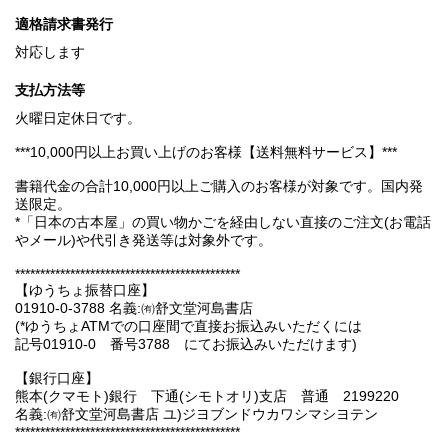
適格請求書発行
対応します
支払方法等
火曜日定休日です。
***10,000円以上お買い上げのお客様【送料無料サービス】***
書籍代金の合計10,000円以上ご購入のお客様が対象です。国内発
送限定。
*「日本の古本屋」の買い物かごを経由しない直接のご注文(お電話
やメール)や代引き発送等は対象外です。
*********************************************
【ゆうちょ振替口座】
01910-0-3788 名義:㈲舒文堂河島書店
(*ゆうちょATMでの口座間で直接お振込みいただくには
記号01910-0 番号3788 にてお振込みいただけます)
【銀行口座】
熊本(クマモト)銀行 下通(シモトオリ)支店 普通 2199220
名義:㈲舒文堂河島書店 ユ)ジヨブンドウカワシマシヨテン
*********************************************