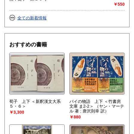
￥550
全ての新着情報
おすすめの書籍
荀子 上下 ＜新釈漢文大系
パイの物語 上下 ＜竹書房
５・６＞
文庫 ま2-2＞
（ヤン・マーテ
ル 著 ; 唐沢則幸 訳）
￥3,300
￥880