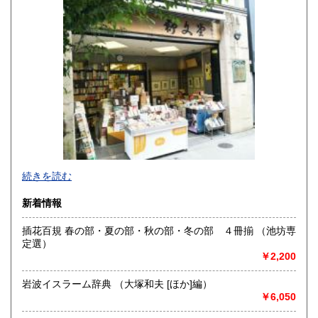
高知県
福岡県
320円
320円
佐賀県
長崎県
320円
320円
熊本県
大分県
320円
320円
宮崎県
鹿児島県
320円
320円
沖縄県
320円
明治10年創業。九州の郷土誌、特に熊本の郷土誌を中心に揃
続きを読む
えております。その他古典籍、和本、古文書、自筆物から歴
史、文学、美術、趣味、一般書籍まで取り扱っています。
新着情報
沿線名：JR および 熊本市電
插花百規 春の部・夏の部・秋の部・冬の部 ４冊揃 （池坊専
最寄駅：熊本駅より熊本市電に乗り換えて「通町筋」電停下
定選）
車徒歩5分
￥2,200
営業時間：10:00〜19:00
定休日：毎週火曜日
岩波イスラーム辞典 （大塚和夫 [ほか]編）
￥6,050
書籍の買取について