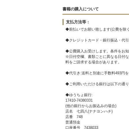
書籍の購入について
支払方法等：
◆前払いでお願い致します(公費を除く
◆クレジットカード・銀行振込・代引
◆公費購入お受けします。条件をお知
※日付空欄、書類ごとに異なる日付な
料をご請求する場合があります。
◆代引き:送料と別途に手数料493円
◆ご利用いただける銀行は以下の通り
◆ゆうちょ銀行:
17410-74380331
(他の銀行からお振込みの場合)
店名 七四八(ナナヨンハチ)
店番 748
普通預金
口座番号 7438033