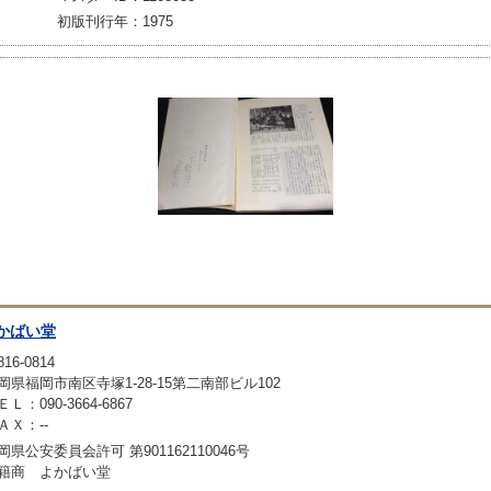
初版刊行年：1975
かばい堂
16-0814
岡県福岡市南区寺塚1-28-15第二南部ビル102
ＥＬ：090-3664-6867
ＡＸ：--
岡県公安委員会許可 第901162110046号
籍商 よかばい堂