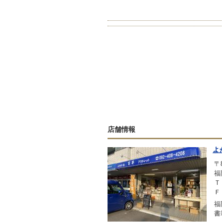
店舗情報
よ
〒8
福
Ｔ
Ｆ
福
書