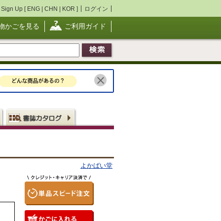
Sign Up [
ENG
|
CHN
|
KOR
]
ログイン
物かごを見る
ご利用ガイド
よかばい堂