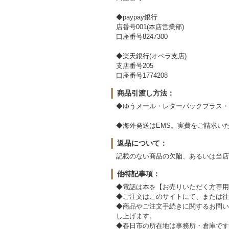
◆paypay銀行
店番号001(本店営業部)
口座番号8247300
◆楽天銀行(オペラ支店)
支店番号205
口座番号1774208
商品引渡し方法：
◆ゆうメール・レターパックプラス・
◆海外発送はEMS。実費をご請求い
返品について：
記載のない商品の欠陥、あるいは当店
他特記事項：
◆電話は本を【お売りいただく方専用
◆ご注文はこのサイトにて、または往
◆商品やご注文手続きに関するお問い
し上げます。
◆春日市の所在地は事務所・倉庫です