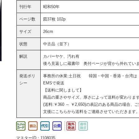
刊行年
昭和50年
ページ数
図37枚 102p
サイズ
26cm
状態
中古品（並下）
解説
カバーヤケ、汚れ有
後ろ見返しに蔵書印 奥付ページが背から外れてい
発送ポリ
事務所の休業:土日祝 韓国・中国・香港・台湾は
シー
EMSで発送
【送料に関しまして】
商品の重さやサイズ、厚さによって送料が変わりま
(送料:￥360 ～ ￥2,650)の表記のある商品の場合、
文後にこちらから送料をご連絡させていただきます
マスターID：1108035