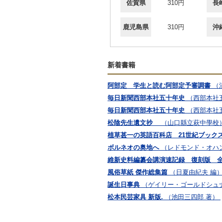
佐賀県
310円
長
鹿児島県
310円
沖
新着書籍
阿部定 学生と読む阿部定予審調書
（
毎日新聞西部本社五十年史
（西部本社
毎日新聞西部本社五十年史
（西部本社
松陰先生遺文抄
（山口縣立萩中學校
植草甚一の英語百科店 21世紀ブックス
ボルネオの奥地へ
（レドモンド・オハン
維新史料編纂会講演速記録 復刻版 全
風俗草紙 傑作総集篇
（日夏由紀夫 編
誕生日事典
（ゲイリー・ゴールドシュナイ
松本民芸家具 新版.
（池田三四郎 著）