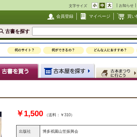
お知らせ
文字サイズ
会員登録
マイページ
買い
古書を探す
￥1,500
（送料：￥310）
出版社
博多祇園山笠振興会