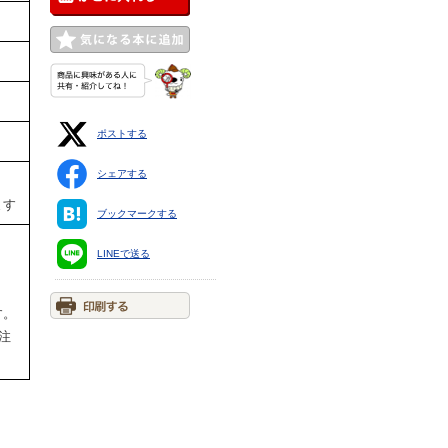
ポストする
シェアする
ます
ブックマークする
LINEで送る
す。
ご注
。