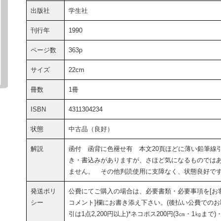
出版社
学生社
刊行年
1990
ページ数
363p
サイズ
22cm
冊数
1冊
ISBN
4311304234
状態
中古品（良好）
解説
函付 函背に色褪せ有 本文20頁ほどに薄い鉛筆線
き・書込みがありますが、さほど気になるものでは
ません。 その他判読使用に支障なく、状態良好で
発送ポリ
公費にてご購入の場合は、必要書類・必要事項を[お
シー
コメント]欄にお書き添え下さい。(後払い公費でのお
引は1点2,200円以上)*ネコポス200円(3㎝・1㎏まで)