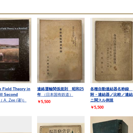
 Field Theory in
連絡運輸関係規則 昭和25
各種自動連結器名称録
ell Second
年
（日本国有鉄道）
附・連結器ノ比較／連結
（ A. Zee (著)）
ニ関スル例規
￥5,500
￥5,500