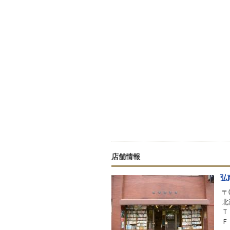
店舗情報
弘
〒0
北
Ｔ
Ｆ