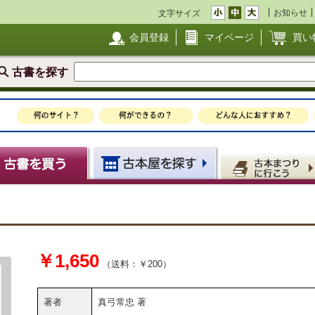
お知らせ
文字サイズ
会員登録
マイページ
買い
古書を探す
￥1,650
（送料：￥200）
著者
真弓常忠 著