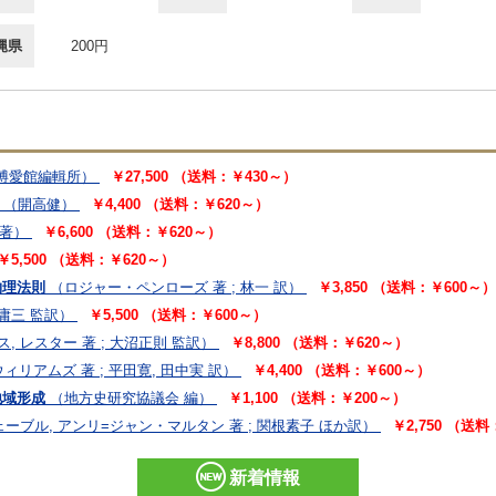
縄県
200円
博愛館編輯所）
￥27,500 （送料：￥430～）
（開高健）
￥4,400 （送料：￥620～）
 著）
￥6,600 （送料：￥620～）
￥5,500 （送料：￥620～）
物理法則
（ロジャー・ペンローズ 著 ; 林一 訳）
￥3,850 （送料：￥600～）
米庸三 監訳）
￥5,500 （送料：￥600～）
, レスター 著 ; 大沼正則 監訳）
￥8,800 （送料：￥620～）
I.ウィリアムズ 著 ; 平田寛, 田中実 訳）
￥4,400 （送料：￥600～）
地域形成
（地方史研究協議会 編）
￥1,100 （送料：￥200～）
ーブル, アンリ=ジャン・マルタン 著 ; 関根素子 ほか訳）
￥2,750 （送
新着情報