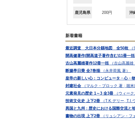
鹿児島県
200円
沖
新着書籍
最近調査 大日本分縣地図 全50枚
（
開高健著作(開高道子著作含む)11冊一括
古山高麗雄著作12冊一括
（古山高麗雄
断腸亭日乗 全7巻揃
（永井荷風 著）
皇帝の新しい心 : コンピュータ・心・
封建社会
（マルク・ブロック 著 ; 堀
元素発見の歴史 1～3 全3冊
（ウィークス
技術文化史 上下2冊
（T.K.デリー, T.
異国と九州 : 歴史における国際交流と
書物の出現 上下2冊
（リュシアン・フェ