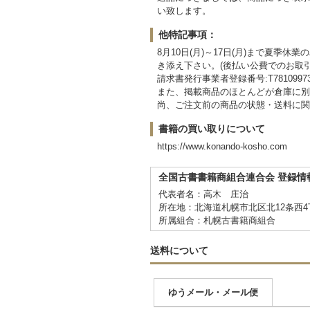
い致します。
他特記事項：
8月10日(月)～17日(月)まで夏
き添え下さい。(後払い公費でのお取引
請求書発行事業者登録番号:T781099733
また、掲載商品のほとんどが倉庫に別
尚、ご注文前の商品の状態・送料に関
書籍の買い取りについて
https://www.konando-kosho.com
全国古書書籍商組合連合会 登録情
代表者名：高木 庄治
所在地：北海道札幌市北区北12条西4丁
所属組合：札幌古書籍商組合
送料について
ゆうメール・メール便