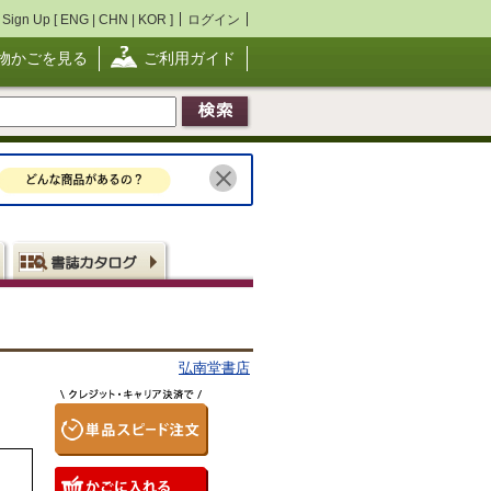
Sign Up [
ENG
|
CHN
|
KOR
]
ログイン
物かごを見る
ご利用ガイド
弘南堂書店