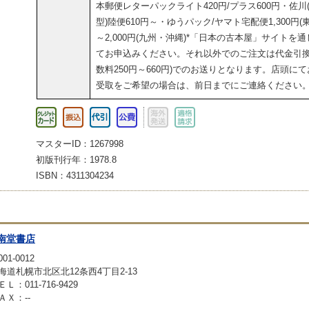
本郵便レターパックライト420円/プラス600円・佐川
型)陸便610円～・ゆうパック/ヤマト宅配便1,300円(東
～2,000円(九州・沖縄)*「日本の古本屋」サイトを通
てお申込みください。それ以外でのご注文は代金引換
数料250円～660円)でのお送りとなります。店頭にて
受取をご希望の場合は、前日までにご連絡ください
マスターID：1267998
初版刊行年：1978.8
ISBN：4311304234
南堂書店
01-0012
海道札幌市北区北12条西4丁目2-13
ＥＬ：011-716-9429
ＡＸ：--