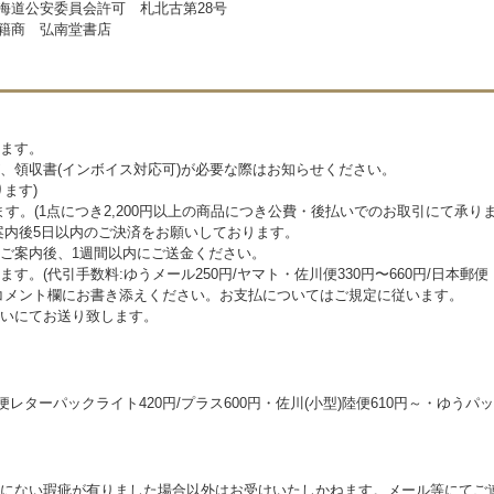
海道公安委員会許可 札北古第28号
籍商 弘南堂書店
ます。
、領収書(インボイス対応可)が必要な際はお知らせください。
ます)
す。(1点につき2,200円以上の商品につき公費・後払いでのお取引にて承りま
案内後5日以内のご決済をお願いしております。
ご案内後、1週間以内にご送金ください。
。(代引手数料:ゆうメール250円/ヤマト・佐川便330円〜660円/日本郵
コメント欄にお書き添えください。お支払についてはご規定に従います。
払いにてお送り致します。
便レターパックライト420円/プラス600円・佐川(小型)陸便610円～・ゆうパック/
にない瑕疵が有りました場合以外はお受けいたしかねます。メール等にてご