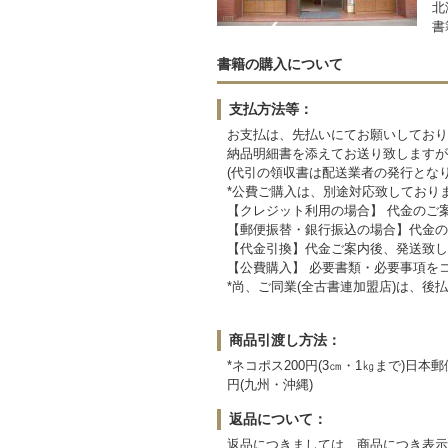
北
書
書籍の購入について
支払方法等：
お支払は、先払いにてお願いしており
納品明細書を添えてお送り致しますが
(代引の領収書は配送業者の発行となり
*公費ご購入は、別途対応致しておりま
【クレジット利用の場合】 代金のご
【郵便振替・銀行振込の場合】代金の
【代金引換】代金ご案内後、発送致します
【公費購入】 必要書類・必要事項を
*尚、ご同業(全古書連加盟店)は、後
商品引渡し方法：
*ネコポス200円(3㎝・1㎏まで)日本郵
円(九州・沖縄)
返品について：
返品につきましては、商品につき表示