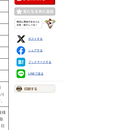
ポストする
シェアする
ブックマークする
LINEで送る
引
あり
す。
客様
取
・日