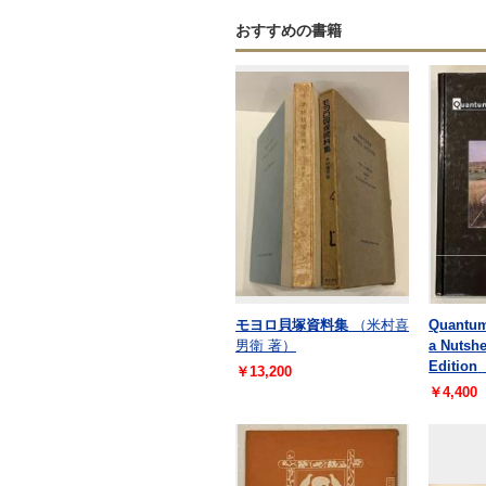
おすすめの書籍
モヨロ貝塚資料集
（米村喜
Quantum
男衛 著）
a Nutsh
Edition
￥13,200
￥4,400