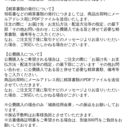
【精算書類の発行について】
領収書などの精算書類の発行につきましては、商品出荷時にメー
ルアドレス宛にPDFファイルを送信いたします。
注文の際に「お届け先・お支払方法・配送方法等の指定」の最下
部「その他お問い合わせ」に公費購入である旨と併せて必要な精
算書類、備考等をご入力ください。
なお、ご注文完了後に取引ナビのメッセージよりお送りいただい
た場合、ご対応いたしかねる場合がございます。
【公費購入について】
公費購入をご希望される場合は、ご注文の際に「お届け先・お支
払方法・配送方法等の指定」の最下部にございます「その他お問
い合わせ」に公費購入である旨と併せて必要な精算書類、備考等
をご入力ください。
商品出荷時にメールアドレス宛に精算書類のPDFファイルを送信
させていただきます。
なお、ご注文完了後に取引ナビのメッセージよりお送りいただい
た場合、ご対応いたしかねる場合がございます。
※公費購入の場合のみ「城南信用金庫」への振込をお願いしてお
ります。
※振込手数料はお客様負担とさせていただきます。
※古書価格証明書をご希望される場合は、別途300円をご負担をお
願いしております。