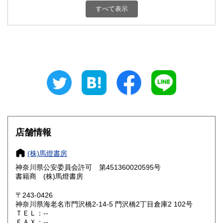
350円
350円
すべて表示
石川県
福井県
350円
350円
山梨県
長野県
350円
350円
岐阜県
静岡県
350円
350円
愛知県
三重県
350円
350円
滋賀県
京都府
350円
350円
大阪府
兵庫県
350円
350円
店舗情報
奈良県
和歌山県
350円
350円
(株)馬燈書房
神奈川県公安委員会許可 第451360020595号
鳥取県
島根県
350円
350円
書籍商 (株)馬燈書房
岡山県
広島県
350円
350円
〒243-0426
神奈川県海老名市門沢橋2-14-5 門沢橋2丁目倉庫2 102号
ＴＥＬ：--
山口県
徳島県
350円
350円
ＦＡＸ：--