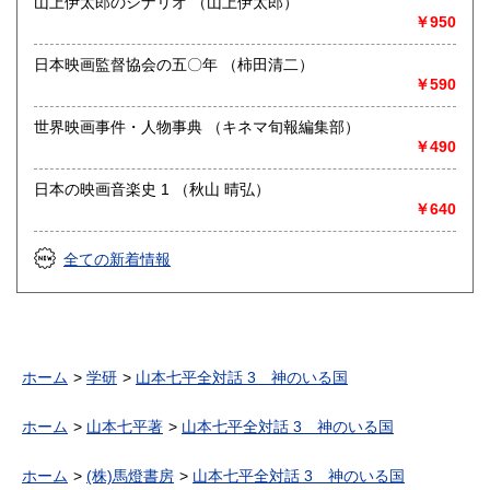
山上伊太郎のシナリオ （山上伊太郎）
￥950
日本映画監督協会の五〇年 （柿田清二）
￥590
世界映画事件・人物事典 （キネマ旬報編集部）
￥490
日本の映画音楽史 1 （秋山 晴弘）
￥640
全ての新着情報
ホーム
学研
山本七平全対話 3 神のいる国
ホーム
山本七平著
山本七平全対話 3 神のいる国
ホーム
(株)馬燈書房
山本七平全対話 3 神のいる国