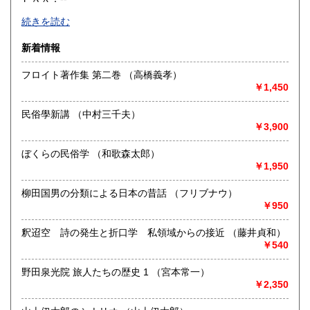
-
香川県
愛媛県
350円
350円
続きを読む
沿線名：-
高知県
福岡県
新着情報
350円
350円
最寄駅：-
営業時間：9:00~18:00
フロイト著作集 第二巻 （高橋義孝）
佐賀県
長崎県
定休日：不定休
350円
350円
￥1,450
書籍の買取について
熊本県
大分県
350円
350円
民俗學新講 （中村三千夫）
店頭、出張買取、宅配買取承ります。詳細は当店ホームペー
￥3,900
宮崎県
鹿児島県
350円
350円
ジをご覧ください。http://matou-syobo.com/
ぼくらの民俗学 （和歌森太郎）
沖縄県
￥1,950
350円
取り扱い分野
-
柳田国男の分類による日本の昔話 （フリブナウ）
￥950
釈迢空 詩の発生と折口学 私領域からの接近 （藤井貞和）
￥540
野田泉光院 旅人たちの歴史 1 （宮本常一）
￥2,350