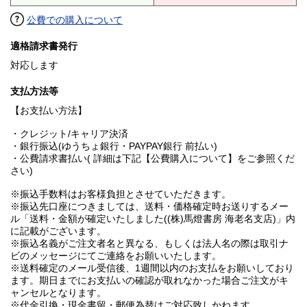
公費での購入について
適格請求書発行
対応します
支払方法等
【お支払い方法】
・クレジット/キャリア決済
・銀行振込(ゆうちょ銀行・PAYPAY銀行 前払い)
・公費請求書払い( 詳細は下記【公費購入について】をご参照くだ
さい)
※振込手数料はお客様負担とさせていただきます。
※振込先口座につきましては、送料・価格確定時お送りするメー
ル「送料・金額が確定いたしました((株)馬燈書房 海老名支店)」内
に記載がございます。
※振込名義がご注文者名と異なる、もしくは法人名の際は取引ナ
ビのメッセージにてご連絡をお願いいたします。
※送料確定のメール受信後、1週間以内のお支払をお願いしており
ます。期日までにお支払いの確認が取れなかった場合ご注文がキ
ャンセルとなります。
※代金引換・現金書留・郵便為替はご対応致しかねます。