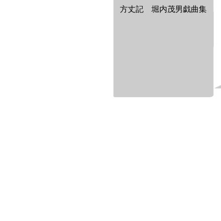
方丈記 堀内茂男戯曲集