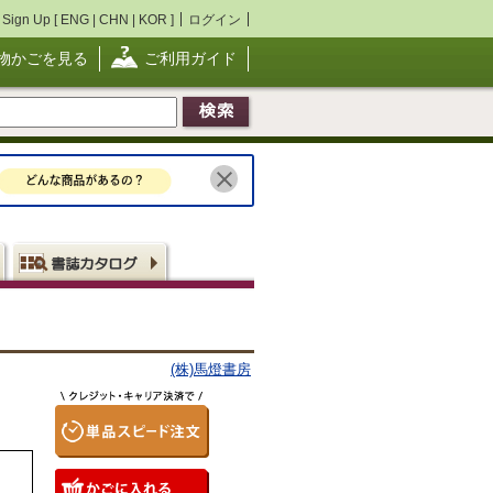
Sign Up [
ENG
|
CHN
|
KOR
]
ログイン
物かごを見る
ご利用ガイド
(株)馬燈書房