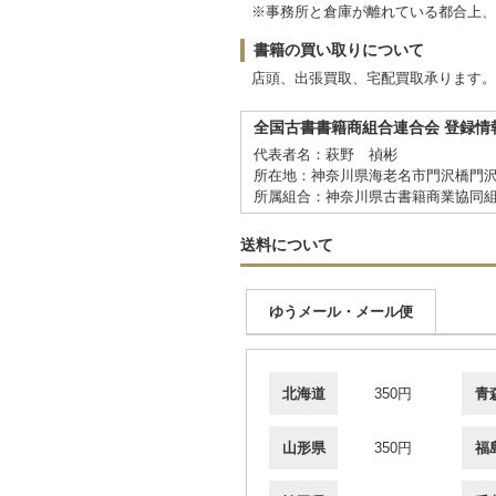
※事務所と倉庫が離れている都合上、
書籍の買い取りについて
店頭、出張買取、宅配買取承ります。詳細は当
全国古書書籍商組合連合会 登録情
代表者名：萩野 禎彬
所在地：神奈川県海老名市門沢橋門沢橋
所属組合：神奈川県古書籍商業協同
送料について
ゆうメール・メール便
北海道
350円
青
山形県
350円
福