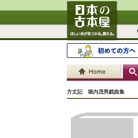
方丈記 堀内茂男戯曲集