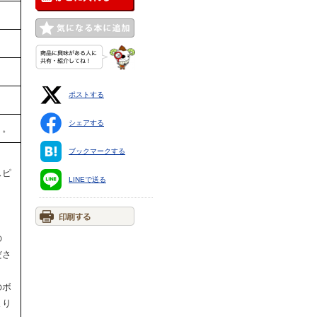
ポストする
シェアする
ミ。
ブックマークする
スピ
LINEで送る
の
ださ
のボ
より