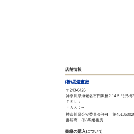
店舗情報
(株)馬燈書房
〒243-0426
神奈川県海老名市門沢橋2-14-5 門沢橋2
ＴＥＬ：--
ＦＡＸ：--
神奈川県公安委員会許可 第451360020
書籍商 (株)馬燈書房
書籍の購入について