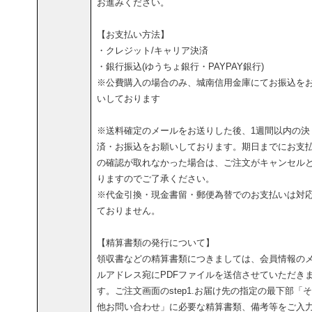
お進みください。
【お支払い方法】
・クレジット/キャリア決済
・銀行振込(ゆうちょ銀行・PAYPAY銀行)
※公費購入の場合のみ、城南信用金庫にてお振込を
いしております
※送料確定のメールをお送りした後、1週間以内の決
済・お振込をお願いしております。期日までにお支
の確認が取れなかった場合は、ご注文がキャンセル
りますのでご了承ください。
※代金引換・現金書留・郵便為替でのお支払いは対
ておりません。
【精算書類の発行について】
領収書などの精算書類につきましては、会員情報の
ルアドレス宛にPDFファイルを送信させていただき
す。ご注文画面のstep1.お届け先の指定の最下部「
他お問い合わせ」に必要な精算書類、備考等をご入