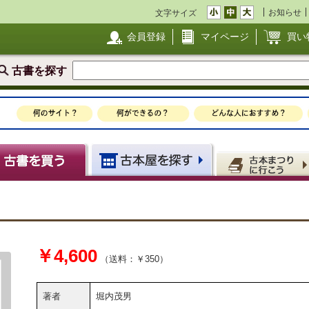
お知らせ
文字サイズ
会員登録
マイページ
買い
古書を探す
￥4,600
（送料：￥350）
著者
堀内茂男