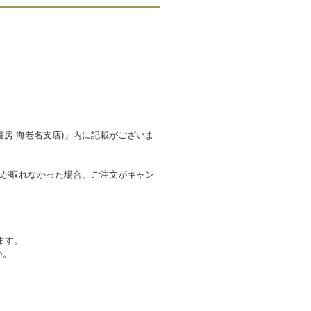
房 海老名支店)」内に記載がございま
。
認が取れなかった場合、ご注文がキャン
ます。
い。