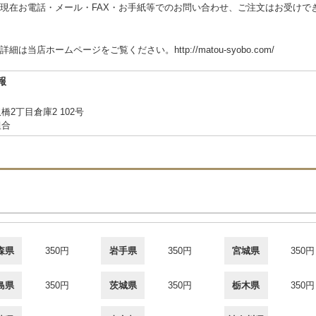
現在お電話・メール・FAX・お手紙等でのお問い合わせ、ご注文はお受けで
店ホームページをご覧ください。http://matou-syobo.com/
報
2丁目倉庫2 102号
組合
森県
350円
岩手県
350円
宮城県
350円
島県
350円
茨城県
350円
栃木県
350円