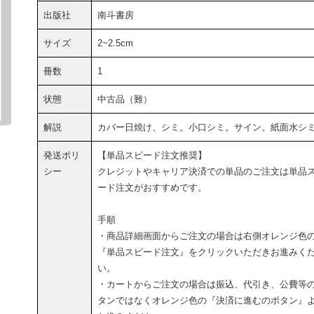
出版社
南斗書房
サイズ
2~2.5cm
冊数
1
状態
中古品（難）
解説
カバー日焼け、シミ。小口シミ。サイン。紙面水シ
発送ポリ
【単品スピード注文推奨】
シー
クレジットやキャリア決済での単品のご注文は単品
ード注文がおすすめです。
手順
・商品詳細画面からご注文の場合は右側オレンジ色
『単品スピード注文』をクリックいただきお進みく
い。
・カートからご注文の場合は振込、代引き、公費等
タンではなくオレンジ色の『決済に進むのボタン』