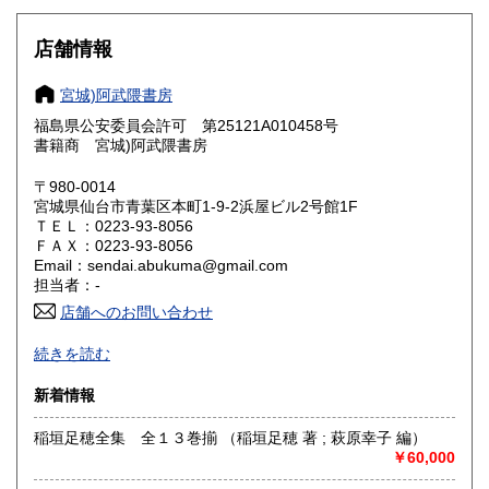
大阪府
兵庫県
185円
185円
店舗情報
奈良県
和歌山県
185円
185円
宮城)阿武隈書房
福島県公安委員会許可 第25121A010458号
鳥取県
島根県
185円
185円
書籍商 宮城)阿武隈書房
岡山県
広島県
185円
185円
〒980-0014
宮城県仙台市青葉区本町1-9-2浜屋ビル2号館1F
ＴＥＬ：0223-93-8056
山口県
徳島県
185円
185円
ＦＡＸ：0223-93-8056
Email：sendai.abukuma@gmail.com
香川県
愛媛県
185円
185円
担当者：-
店舗へのお問い合わせ
高知県
福岡県
185円
185円
買い取り専用ダイヤル 0120-805-875 (9:00～21:00 年中無休)
続きを読む
佐賀県
長崎県
185円
185円
〈事務所〉
新着情報
〒983-0043
熊本県
大分県
185円
185円
宮城県仙台市宮城野区萩野町 2-3-2
稲垣足穂全集 全１３巻揃 （稲垣足穂 著 ; 萩原幸子 編）
￥60,000
沿線名：-
宮崎県
鹿児島県
185円
185円
最寄駅：仙台駅:徒歩15分 地下鉄南北線 広瀬通駅:徒歩10分