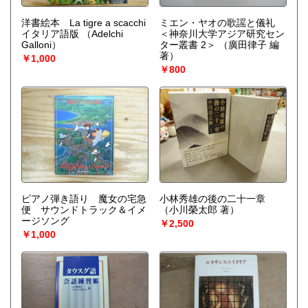
洋書絵本 La tigre a scacchi
ミエン・ヤオの歌謡と儀礼
イタリア語版
（Adelchi
＜神奈川大学アジア研究セン
Galloni）
ター叢書 2＞
（廣田律子 編
著）
￥1,000
￥800
ピアノ弾き語り 魔女の宅急
小林秀雄の後の二十一章
便 サウンドトラック＆イメ
（小川榮太郎 著）
ージソング
￥2,500
￥1,000