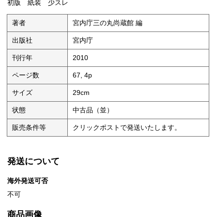
初版 紙装 少スレ
著者
宮内庁三の丸尚蔵館 編
出版社
宮内庁
刊行年
2010
ページ数
67, 4p
サイズ
29cm
状態
中古品（並）
販売条件等
クリックポストで発送いたします。
発送について
海外発送可否
不可
商品画像