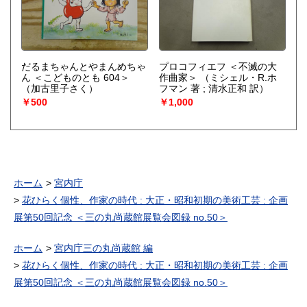
だるまちゃんとやまんめちゃ
プロコフィエフ ＜不滅の大
ん ＜こどものとも 604＞
作曲家＞
（ミシェル・R.ホ
（加古里子さく）
フマン 著 ; 清水正和 訳）
￥500
￥1,000
ホーム
宮内庁
花ひらく個性、作家の時代 : 大正・昭和初期の美術工芸 : 企画
展第50回記念 ＜三の丸尚蔵館展覧会図録 no.50＞
ホーム
宮内庁三の丸尚蔵館 編
花ひらく個性、作家の時代 : 大正・昭和初期の美術工芸 : 企画
展第50回記念 ＜三の丸尚蔵館展覧会図録 no.50＞