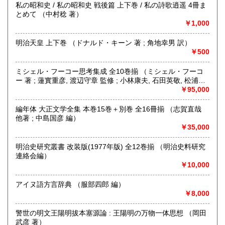
営業時間：〈店舗〉12:00～19:00
私の昭和史 / 私の昭和史 戦後篇 上下巻 / 私の詩歌逍遥 4冊ま
沖縄県
185円
定休日：〈店舗〉月曜 〈事務所〉不定休
とめて （中村稔 著）
￥1,000
書籍の買取について
明治天皇 上下巻 （ドナルド・キーン 著 ; 角地幸男 訳）
古書、古本、DVD,CD,LPなど買取致します。
￥500
出張買取も行っております。
宮城県全域、福島県、山形県、岩手県、青森県、秋田県の東
ミシェル・フーコー思考集成 全10巻揃 （ミシェル・フーコ
北地方を中心に、茨城県、栃木県等関東近県への地域に出張
ー 著 ; 蓮實重彦, 渡辺守章 監修 ; 小林康夫, 石田英敬, 松浦寿
いたします。それ以外の地域も出張買取致します。
輝 編）
￥95,000
遠方や量が少ない場合など
宅配便での買取も行っております。
編年体 大正文学全集 本巻15巻＋別巻 全16冊揃 （志賀直哉
大量のご処分も承ります。
他著 ; 中島国彦 編）
お気軽にご相談ください。
￥35,000
買い取り専用ダイヤル 0120-805-875
明治史研究叢書 改装版(1977年版) 全12巻揃 （明治史料研究
連絡会編）
取り扱い分野
￥10,000
古書一般（その他）
アイヌ語方言辞典 （服部四郎 編）
￥8,000
警世の明文王陽明拔本塞源論 : 王陽明の万物一体思想 （岡田
武彦 著）