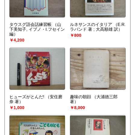
タウスグ語会話練習帳
（山
ルネサンスのイタリア
（E.R.
下美知子, イブノ・I.フセイン
ラバンド 著 ; 大高順雄 訳）
編）
￥800
￥4,200
ヒューズがとんだ!
（安住磨
趣味の朝顔
（大浦徳三郎
奈 著）
著）
￥1,000
￥8,000