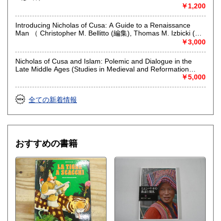
￥1,200
Introducing Nicholas of Cusa: A Guide to a Renaissance
Man （ Christopher M. Bellitto (編集), Thomas M. Izbicki (編
集), Gerald Christianson (編集)）
￥3,000
Nicholas of Cusa and Islam: Polemic and Dialogue in the
Late Middle Ages (Studies in Medieval and Reformation
Traditions) （ Ian Christopher Levy (編集), Rita George-
￥5,000
Tvrtkovic (編集), Donald Duclow）
全ての新着情報
おすすめの書籍