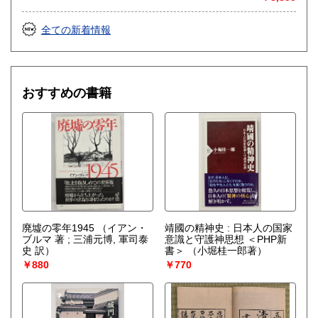
全ての新着情報
おすすめの書籍
廃墟の零年1945
（イアン・
靖國の精神史 : 日本人の国家
ブルマ 著 ; 三浦元博, 軍司泰
意識と守護神思想 ＜PHP新
史 訳）
書＞
（小堀桂一郎著）
￥880
￥770