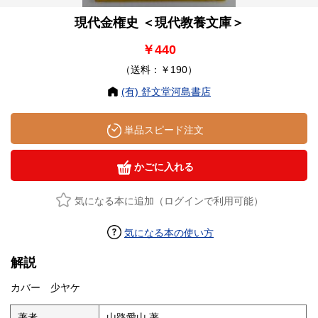
現代金権史 ＜現代教養文庫＞
￥440
（送料：￥190）
(有) 舒文堂河島書店
単品スピード注文
かごに入れる
気になる本に追加（ログインで利用可能）
気になる本の使い方
解説
カバー 少ヤケ
著者
山路愛山 著