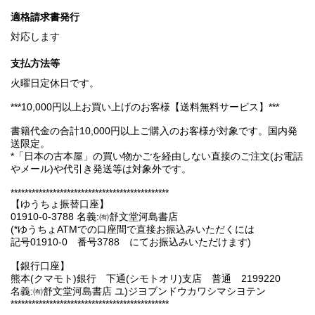
適格請求書発行
対応します
支払方法等
火曜日定休日です。
***10,000円以上お買い上げのお客様【送料無料サービス】***
書籍代金の合計10,000円以上ご購入のお客様が対象です。国内発
送限定。
*「日本の古本屋」の買い物かごを経由しない直接のご注文(お電話
やメール)や代引き発送等は対象外です。
*********************************************
【ゆうちょ振替口座】
01910-0-3788 名義:㈲舒文堂河島書店
(*ゆうちょATMでの口座間で直接お振込みいただくには
記号01910-0 番号3788 にてお振込みいただけます)
【銀行口座】
熊本(クマモト)銀行 下通(シモトオリ)支店 普通 2199220
名義:㈲舒文堂河島書店 ユ)ジヨブンドウカワシマシヨテン
*********************************************