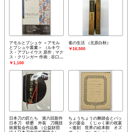
アモルとプシュケ ＜アモル
雀の生活
（北原白秋）
とプシュケ叢書＞
（ルキウ
￥16,500
ス・アプレイウス 原作 ; マク
ス・クリンガー 作画 ; 谷口勇
訳）
￥1,100
日本刀の匠たち 第六回新作
ちょうちょうの舞踏会とバッ
日本刀 研磨 外装 刀職技
タの宴会 くじゃく家の祝宴
術展覧会作品集
（公益財団
＜復刻 世界の絵本館 オズ