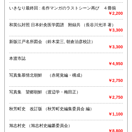
熊本県内出張いたします。特に古文書・貴重書・古典籍・和
本のご売却をご検討の方は所在地に関係なく是非ともお問い
いきなり最終回 : 名作マンガのラストシーン再び ４冊揃
合わせください。
￥2,200
学術書・趣味サブカル系および一般書籍につきましても買取
和英仏対照 日本針灸医学図譜 附録共 （長谷川光洋 著）
しております。出張または持ち込みのご相談はお電話やFAX
￥3,300
メールにておうけいたします。
(これらの種類の書籍は原則熊本県内の方に限らせていただき
新版江戸名所図会 （鈴木棠三, 朝倉治彦校註）
ます)
￥3,300
取り扱い分野
本渡市誌
￥4,950
哲学宗教、歴史、社会科学、自然科学、美術工芸、国語国
文、外国文学、古典籍、近代文献、趣味、古書一般（その
写真集慕情北朝鮮 （赤尾覚編・構成）
他）
￥2,750
写真集 望郷朝鮮 （渡辺学・梅田正）
￥2,750
秋芳町史 改訂版 （秋芳町史編集委員会 編）
￥1,100
旭志村史 （旭志村史編纂委員会）
￥8,800