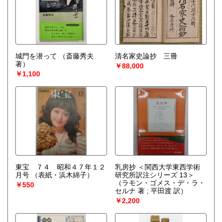
城門を潜って
（斎藤秀夫
清名家史論抄 三冊
著）
￥88,000
￥1,100
東宝 ７４ 昭和４７年１２
乳房抄 ＜関西大学東西学術
月号
（表紙・浜木綿子）
研究所訳注シリーズ 13＞
（ラモン・ゴメス・デ・ラ・
￥550
セルナ 著 ; 平田渡 訳）
￥2,200