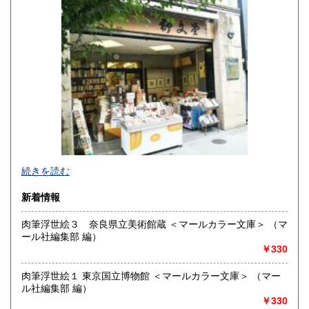
高知県
福岡県
190円
190円
佐賀県
長崎県
190円
190円
熊本県
大分県
190円
190円
宮崎県
鹿児島県
190円
190円
沖縄県
190円
明治10年創業。九州の郷土誌、特に熊本の郷土誌を中心に揃
続きを読む
えております。その他古典籍、和本、古文書、自筆物から歴
史、文学、美術、趣味、一般書籍まで取り扱っています。
新着情報
沿線名：JR および 熊本市電
肉筆浮世絵３ 奈良県立美術館蔵 ＜マールカラー文庫＞ （マ
最寄駅：熊本駅より熊本市電に乗り換えて「通町筋」電停下
ール社編集部 編）
車徒歩5分
￥330
営業時間：10:00〜19:00
定休日：毎週火曜日
肉筆浮世絵１ 東京国立博物館 ＜マールカラー文庫＞ （マー
ル社編集部 編）
書籍の買取について
￥330