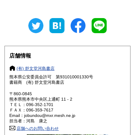
190円
190円
山梨県
長野県
190円
190円
岐阜県
静岡県
190円
190円
愛知県
三重県
190円
190円
滋賀県
京都府
190円
190円
店舗情報
大阪府
兵庫県
190円
190円
(有) 舒文堂河島書店
奈良県
和歌山県
熊本県公安委員会許可 第931010001330号
190円
190円
書籍商 (有) 舒文堂河島書店
鳥取県
島根県
190円
190円
〒860-0845
熊本県熊本市中央区上通町 11 - 2
岡山県
広島県
190円
190円
ＴＥＬ：096-352-1701
ＦＡＸ：096-359-7617
Email：jobundou@mxr.mesh.ne.jp
山口県
徳島県
190円
190円
担当者：河島 康之
香川県
店舗へのお問い合わせ
愛媛県
190円
190円