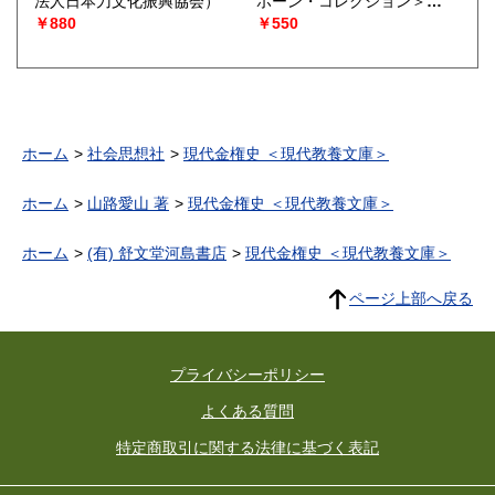
法人日本刀文化振興協会）
ボーン・コレクション＞
（ウィリアム・ロスコ―作
￥880
￥550
ドーセット夫人作）
ホーム
社会思想社
現代金権史 ＜現代教養文庫＞
ホーム
山路愛山 著
現代金権史 ＜現代教養文庫＞
ホーム
(有) 舒文堂河島書店
現代金権史 ＜現代教養文庫＞
ページ上部へ戻る
プライバシーポリシー
よくある質問
特定商取引に関する法律に基づく表記