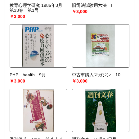
宅配買取送付先
教育心理学研究 1985年3月
旧司法試験用六法 I
----------------------------------------
第33巻 第1号
￥3,000
501-0224
￥3,000
岐阜県瑞穂市稲里197-1
古本倶楽部 宅配買取受付係
058-322-2366
----------------------------------------
取り扱い分野
-
オールジャンル、戦前紙モノ、古典籍
PHP health 9月
中古車購入マガジン 10
￥3,000
￥3,000