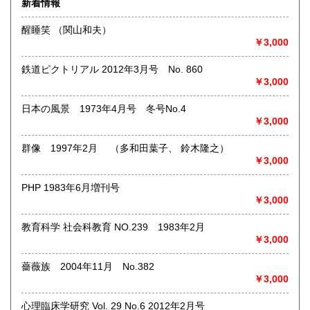
新着情報
術・アート・建築・書道・理工学・東洋医学・ビジネス書・
武道・山岳・オカルト・幻想文学・サブカルチャー・70年
醒睡笑 （関山和夫）
代、80年代アイドル・アニメ・漫画・雑誌・アダルト・マニ
￥3,000
ア】などオールジャンルを専門スタッフが高額査定
◎メディア商品【ジャズ・ロック・クラシック・映画・アニ
鉄道ピクトリアル 2012年3月号 No. 860
メ・ゲーム・声優・アイドル・ビジネス・アダルト・車・バ
￥3,000
イク・鉄道・レトロ系】などのCD、DVD、Blu-ray、LP、
EP、カセット、ポスター、おもちゃ、グッズ、パンフレット
日本の風景 1973年4月号 冬号No.4
などマニアックなものを中心に高価買取
￥3,000
◎その他【骨董品・美術品・仏教美術・中国美術・切手・エ
群像 1997年2月 （多和田葉子、 鈴木隆之）
ンタイア・和本・漢籍・戦争㊙︎資料・書道具・茶道具・戦前
￥3,000
絵はがき・鳥瞰図・古地図・浮世絵・軸・拓本・印譜・エロ
グロ】など古いものの中には希少価値の高いものも多数ござ
PHP 1983年6月増刊号
いますので価値がないと処分される前に是非 ｢古本倶楽部｣ま
￥3,000
で、お問い合わせ下さい
教育科学 社会科教育 NO.239 1983年2月
沿線名：-
￥3,000
最寄駅：-
営業時間：-
定休日：-
薔薇族 2004年11月 No.382
￥3,000
書籍の買取について
心理臨床学研究 Vol. 29 No.6 2012年2月号