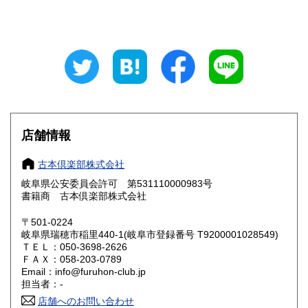
山梨県
長野県
800円
800円
岐阜県
静岡県
800円
800円
愛知県
三重県
800円
800円
滋賀県
京都府
800円
800円
大阪府
兵庫県
800円
800円
店舗情報
奈良県
和歌山県
800円
800円
古本倶楽部株式会社
岐阜県公安委員会許可 第531110000983号
鳥取県
島根県
800円
800円
書籍商 古本倶楽部株式会社
岡山県
広島県
800円
800円
〒501-0224
岐阜県瑞穂市稲里440-1(岐阜市登録番号 T9200001028549)
ＴＥＬ：050-3698-2626
山口県
徳島県
800円
800円
ＦＡＸ：058-203-0789
Email：info@furuhon-club.jp
香川県
愛媛県
800円
800円
担当者：-
店舗へのお問い合わせ
高知県
福岡県