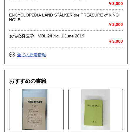
◎出張買取◎
￥3,000
○出張費無料
○出張買取は通常、東海圏のみ
ENCYCLOPEDIA LAND STALKER the TREASURE of KING
NOLE
※お売り頂ける本の量や質が見込める場合は関東〜近畿エリ
￥3,000
ア要相談
例
女性心身医学 VOL.24 No. 1 June 2019
【1000冊以上の専門書やマニア書籍がある】
￥3,000
【大学の研究室の整理】
【遺品整理で古い紙モノや道具など価値の有無が分からない
ものがある】
全ての新着情報
【神社仏閣、蔵の整理、中国古典籍など査定にかなりの専門
知識を要する】
場合などお気軽にご相談ください。
-------------------------------------------
おすすめの書籍
買取専用ダイヤル
050-3698-2626
-------------------------------------------
◎宅配買取◎
○30点より宅配送料無料
○梱包用ダンボールの無料送付可能
○買取金額の概算が知りたい方は、事前査定のサービスもぜひ
ご活用下さい。