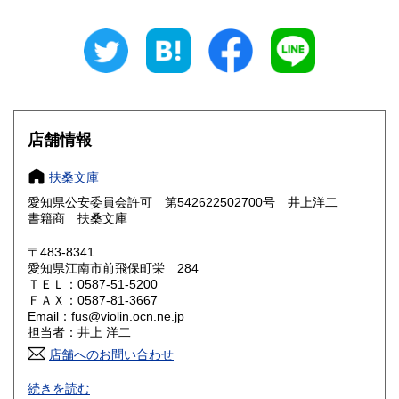
岐阜県
静岡県
300円
300円
愛知県
三重県
300円
300円
滋賀県
京都府
300円
300円
大阪府
兵庫県
300円
300円
店舗情報
奈良県
和歌山県
300円
300円
扶桑文庫
愛知県公安委員会許可 第542622502700号 井上洋二
鳥取県
島根県
300円
300円
書籍商 扶桑文庫
岡山県
広島県
300円
300円
〒483-8341
愛知県江南市前飛保町栄 284
ＴＥＬ：0587-51-5200
山口県
徳島県
300円
300円
ＦＡＸ：0587-81-3667
Email：fus@violin.ocn.ne.jp
香川県
愛媛県
300円
300円
担当者：井上 洋二
店舗へのお問い合わせ
高知県
福岡県
300円
300円
古文書、古地図、刷り物、一枚もの、絵葉書、鳥瞰図、近代
続きを読む
文献資料等を主体に扱っております。