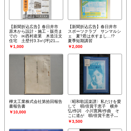
【新聞折込広告】春日井市
【新聞折込広告】春日井市
原木から設計・施工・販売ま
スポーツクラブ サンマルシ
での ㈱西村産業 木造注文
ェ 夏?君は水すまし…!?
住宅 土壁付3.3㎡(坪)21万
夏季短期講習
円より
￥1,000
￥2,000
樺太工業株式会社第拾回報告
〈昭和歌謡楽譜〉私だけを愛
書報告書
して 唄/倍賞千恵子 横井
弘/作詞 小川寛興/作曲 そ
￥10,000
こに道が 唄/倍賞千恵子
横井弘/作詞 飯田三朗/作曲
￥3,500