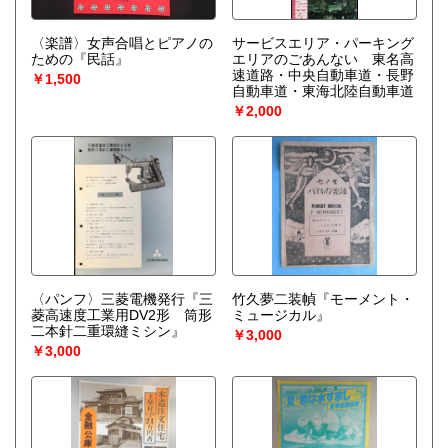
〈楽譜〉女声合唱とピアノの
サービスエリア・パーキング
ための『民話』
エリアのごあんない 東名高
速道路・中央自動車道・長野
￥1,500
自動車道・東海北陸自動車道
￥2,000
〈パンフ〉三菱電機発行『三
竹久夢二装幀『モーメント・
菱高速度工業用DV2形 筒形
ミュージカル』
二本針二重環縫ミシン』
￥3,000
￥3,000