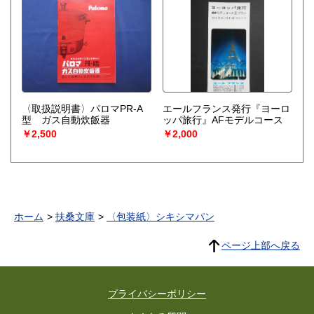
〈取扱説明書〉パロマPR-A
エールフランス発行『ヨーロ
型 ガス自動炊飯器
ッパ旅行』AFモデルコース
￥2,500
￥2,000
ホーム
扶桑文庫
〈包装紙〉シキシマパン
ページ上部へ戻る
プライバシーポリシー