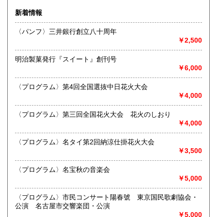
佐賀県
長崎県
300円
300円
新着情報
沿線名：名鉄犬山線
熊本県
大分県
300円
300円
最寄駅：江南駅下車
〈パンフ〉三井銀行創立八十周年
営業時間：10:00〜17:00
￥2,500
宮崎県
鹿児島県
定休日：不定休
300円
300円
明治製菓発行『スイート』創刊号
書籍の買取について
沖縄県
300円
￥6,000
買取 買取専用フリーダイヤル 0120-006-229 (担当・
井上)
〈プログラム〉第4回全国選抜中日花火大会
￥4,000
古書買取、古本買取、古書、古本の大量買い取りは大歓迎で
す。
〈プログラム〉第三回全国花火大会 花火のしおり
御整理・御売却はお気軽に当店にご相談ください。
￥4,000
お電話、メール等でご連絡次第、即日に参上いたします。古
書買い取り、古本買い取り、大量大歓迎です。
〈プログラム〉名タイ第2回納涼仕掛花火大会
特に古いもの全般(和本、古文書、紙物チラシ、郷土資料、地
￥3,500
図、宗教、芸能、美術、文学、雑誌等)に力を入れておりま
す。
〈プログラム〉名宝秋の音楽会
又書画骨董品も別部門で取り扱いしておりますので引越し増
￥5,000
改築の際には合わせてご利用ください。
愛知県・岐阜県を中心に近県の方、日時打ち合わせの後、ご
〈プログラム〉市民コンサート陽春號 東京国民歌劇協会・
訪問し、見積もり・買入をさせていただきます。
公演 名古屋市交響楽団・公演
まずはお気軽にご連絡ください。
￥5,000