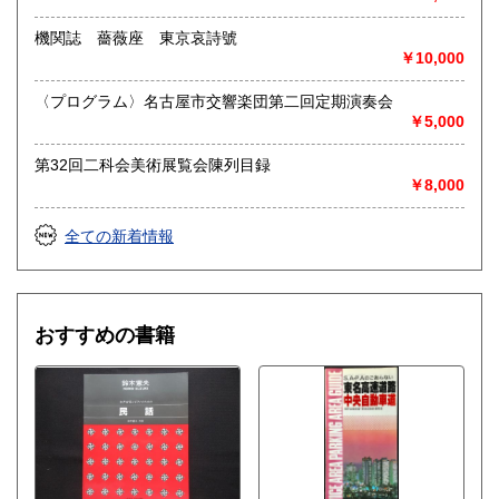
お品物を送料着払いでお送りいただければ、即日に評価しご
連絡ご送金いたします。
機関誌 薔薇座 東京哀詩號
￥10,000
送り先 〒483-8341
愛知県江南市前飛保町栄284 扶桑文庫 担当井
〈プログラム〉名古屋市交響楽団第二回定期演奏会
上
￥5,000
取り扱い分野
第32回二科会美術展覧会陳列目録
￥8,000
総記、哲学宗教、歴史、社会科学、自然科学、美術工芸、国
語国文、外国文学、古典籍、近代文献、趣味、外国書、サブ
カルチャー、古書一般（その他）
全ての新着情報
古文書・和本・刷り物・絵葉書・近代文献資料・エフェメラ
おすすめの書籍