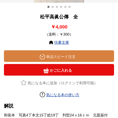
松平高眞公傳 全
￥4,000
（送料：￥300）
扶桑文庫
単品スピード注文
かごに入れる
気になる本に追加（ログインで利用可能）
気になる本の使い方
解説
和装本 写真4丁本文15丁総19丁 判型24ｘ16ｃｍ 元題簽付