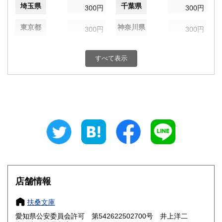
埼玉県
千葉県
300円
300円
東京都
神奈川県
300円
300円
新潟県
富山県
300円
300円
すべて表示
石川県
福井県
300円
300円
山梨県
長野県
300円
300円
岐阜県
静岡県
300円
300円
愛知県
三重県
300円
300円
滋賀県
京都府
300円
300円
大阪府
兵庫県
300円
300円
店舗情報
奈良県
和歌山県
300円
300円
扶桑文庫
愛知県公安委員会許可 第542622502700号 井上洋二
鳥取県
島根県
300円
300円