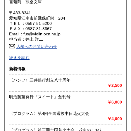
書籍商 扶桑文庫
岡山県
広島県
300円
300円
〒483-8341
愛知県江南市前飛保町栄 284
ＴＥＬ：0587-51-5200
山口県
徳島県
300円
300円
ＦＡＸ：0587-81-3667
Email：fus@violin.ocn.ne.jp
香川県
愛媛県
300円
300円
担当者：井上 洋二
店舗へのお問い合わせ
高知県
福岡県
300円
300円
古文書、古地図、刷り物、一枚もの、絵葉書、鳥瞰図、近代
続きを読む
文献資料等を主体に扱っております。
佐賀県
長崎県
300円
300円
新着情報
沿線名：名鉄犬山線
熊本県
大分県
300円
300円
最寄駅：江南駅下車
〈パンフ〉三井銀行創立八十周年
営業時間：10:00〜17:00
￥2,500
宮崎県
鹿児島県
定休日：不定休
300円
300円
明治製菓発行『スイート』創刊号
書籍の買取について
沖縄県
300円
￥6,000
買取 買取専用フリーダイヤル 0120-006-229 (担当・
井上)
〈プログラム〉第4回全国選抜中日花火大会
￥4,000
古書買取、古本買取、古書、古本の大量買い取りは大歓迎で
す。
〈プログラム〉第三回全国花火大会 花火のしおり