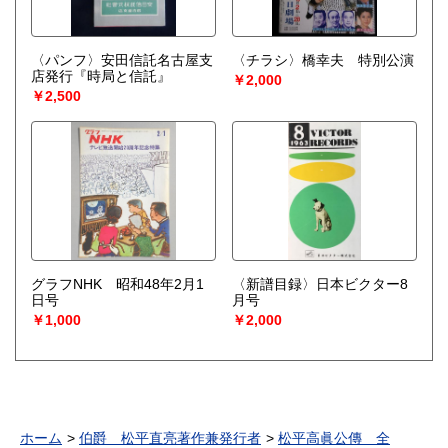
〈パンフ〉安田信託名古屋支
〈チラシ〉橋幸夫 特別公演
店発行『時局と信託』
￥2,000
￥2,500
グラフNHK 昭和48年2月1
〈新譜目録〉日本ビクター8
日号
月号
￥1,000
￥2,000
ホーム
伯爵 松平直亮著作兼発行者
松平高眞公傳 全