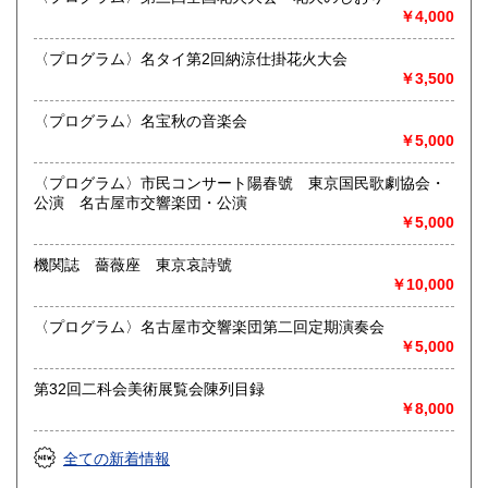
御整理・御売却はお気軽に当店にご相談ください。
￥4,000
お電話、メール等でご連絡次第、即日に参上いたします。古
書買い取り、古本買い取り、大量大歓迎です。
〈プログラム〉名タイ第2回納涼仕掛花火大会
特に古いもの全般(和本、古文書、紙物チラシ、郷土資料、地
￥3,500
図、宗教、芸能、美術、文学、雑誌等)に力を入れておりま
す。
〈プログラム〉名宝秋の音楽会
又書画骨董品も別部門で取り扱いしておりますので引越し増
￥5,000
改築の際には合わせてご利用ください。
愛知県・岐阜県を中心に近県の方、日時打ち合わせの後、ご
〈プログラム〉市民コンサート陽春號 東京国民歌劇協会・
訪問し、見積もり・買入をさせていただきます。
公演 名古屋市交響楽団・公演
まずはお気軽にご連絡ください。
￥5,000
お品物を送料着払いでお送りいただければ、即日に評価しご
連絡ご送金いたします。
機関誌 薔薇座 東京哀詩號
￥10,000
送り先 〒483-8341
愛知県江南市前飛保町栄284 扶桑文庫 担当井
〈プログラム〉名古屋市交響楽団第二回定期演奏会
上
￥5,000
取り扱い分野
第32回二科会美術展覧会陳列目録
￥8,000
総記、哲学宗教、歴史、社会科学、自然科学、美術工芸、国
語国文、外国文学、古典籍、近代文献、趣味、外国書、サブ
カルチャー、古書一般（その他）
全ての新着情報
古文書・和本・刷り物・絵葉書・近代文献資料・エフェメラ