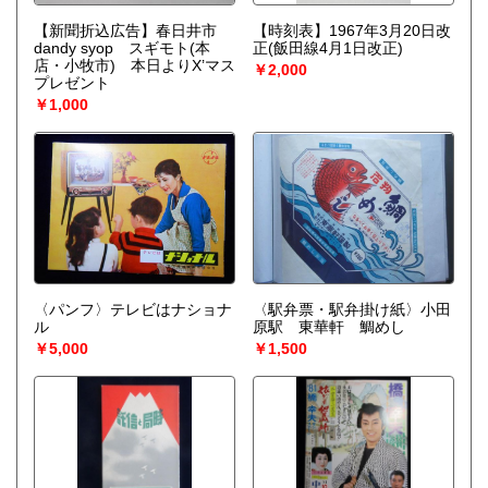
【新聞折込広告】春日井市
【時刻表】1967年3月20日改
dandy syop スギモト(本
正(飯田線4月1日改正)
店・小牧市) 本日よりX’マス
￥2,000
プレゼント
￥1,000
〈パンフ〉テレビはナショナ
〈駅弁票・駅弁掛け紙〉小田
ル
原駅 東華軒 鯛めし
￥5,000
￥1,500