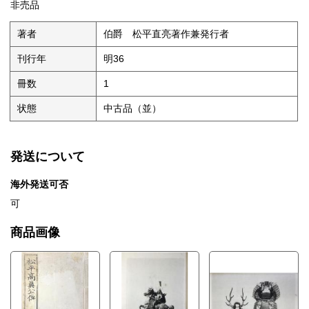
非売品
著者
伯爵 松平直亮著作兼発行者
刊行年
明36
冊数
1
状態
中古品（並）
発送について
海外発送可否
可
商品画像