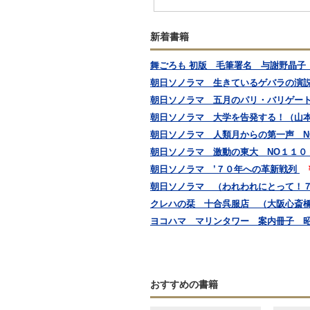
新着書籍
舞ごろも 初版 毛筆署名 与謝野晶子
朝日ソノラマ 生きているゲバラの演説
朝日ソノラマ 五月のパリ・バリゲー
朝日ソノラマ 大学を告発する！（山本
朝日ソノラマ 人類月からの第一声 N
朝日ソノラマ 激動の東大 NO１１０
朝日ソノラマ ’７０年への革新戦列
朝日ソノラマ （われわれにとって！７
クレハの栞 十合呉服店 （大阪心斎
ヨコハマ マリンタワー 案内冊子 
おすすめの書籍