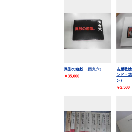
異形の遊戯
（団鬼六）
吉屋敬絵
ンド・花
￥35,000
ン）
￥2,500