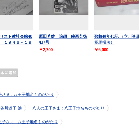
リスト教社会館40
原田芳雄 追想 映画芸術
歌舞伎年代記
（立川談
 １９４６～１９
437号
焉馬撰著）
￥2,300
￥5,000
さま : 八王子地名ものがたり
長谷川道子 絵
八人の王子さま : 八王子地名ものがたり
王子さま : 八王子地名ものがたり