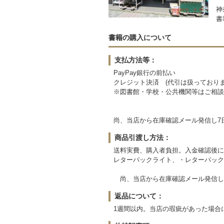
神
書
書籍の購入について
支払方法等：
PayPay銀行の前払い
クレジット決済 (代引は扱っておりま
※図書館・学校・公共機関等はご相談
尚、当店から在庫確認メール発信し7
商品引渡し方法：
送料実費、購入者負担。入金確認後に
レターパックライト、・レターパック
尚、当店から在庫確認メール発信し
返品について：
1週間以内。当店の瑕疵があった場合