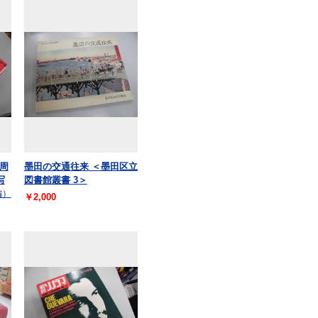
周
墨田の交通往来 ＜墨田区立
写
図書館叢書 3＞
編）
￥2,000