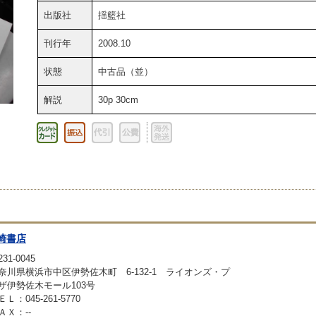
出版社
揺籃社
刊行年
2008.10
状態
中古品（並）
解説
30p 30cm
崎書店
31-0045
奈川県横浜市中区伊勢佐木町 6-132-1 ライオンズ・プ
ザ伊勢佐木モール103号
ＥＬ：045-261-5770
ＡＸ：--