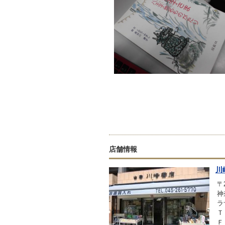
店舗情報
川
〒2
神
ラ
Ｔ
Ｆ