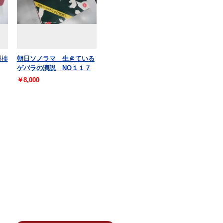
洲樓
朝日ソノラマ 生きている
ゲバラの演説 NO１１７
￥8,000