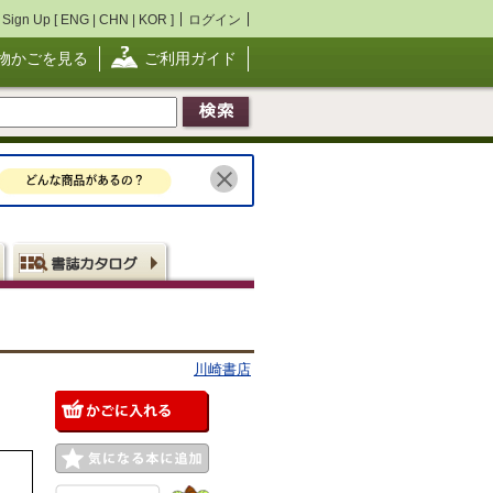
Sign Up [
ENG
|
CHN
|
KOR
]
ログイン
物かごを見る
ご利用ガイド
川崎書店