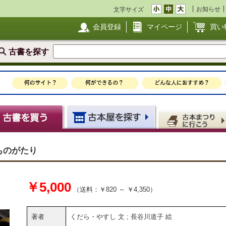
お知らせ
文字サイズ
会員登録
マイページ
買い
古書を探す
ものがたり
￥5,000
（送料：￥820 ～ ￥4,350）
著者
くだら・やすし 文 ; 長谷川道子 絵