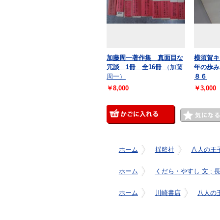
加藤周一著作集 真面目な
横須賀キ
冗談 1冊 全16冊
（加藤
年の歩み
周一）
８６
￥8,000
￥3,000
ホーム
揺籃社
八人の王子
ホーム
くだら・やすし 文 ; 
ホーム
川崎書店
八人の