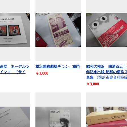
画展 ネーデルラ
横浜国際劇場チラシ 旅愁
昭和の横浜 開港百五十
インコ （サイ
年記念出版 昭和の横浜 
￥3,000
真集
（横浜市史資料室
￥3,000