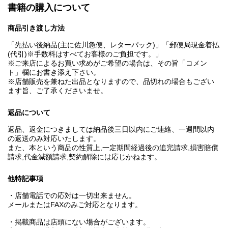
書籍の購入について
商品引き渡し方法
「先払い後納品(主に佐川急便、レターパック)」「郵便局現金着払
(代引)※手数料はすべてお客様のご負担です。」
※ご来店によるお買い求めがご希望の場合は、その旨「コメン
ト」欄にお書き添え下さい。
※店舗販売を兼ねた出品となりますので、品切れの場合もござい
ます旨、ご了承くださいませ。
返品について
返品、返金につきましては納品後三日以内にご連絡、一週間以内
の返送のみ対応いたします。
また、本という商品の性質上,一定期間経過後の追完請求,損害賠償
請求,代金減額請求,契約解除には応じかねます。
他特記事項
・店舗電話での応対は一切出来ません。
メールまたはFAXのみご対応となります。
・掲載商品は店頭にない場合がございます。