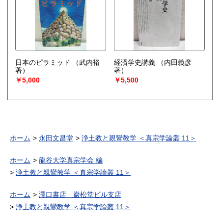
日本のピラミッド
（武内裕
経済学史講義
（内田義彦
著）
著）
￥5,000
￥5,500
ホーム
永田文昌堂
浄土教と親鸞教学 ＜真宗学論叢 11＞
ホーム
龍谷大学真宗学会 編
浄土教と親鸞教学 ＜真宗学論叢 11＞
ホーム
澤口書店 巌松堂ビル支店
浄土教と親鸞教学 ＜真宗学論叢 11＞