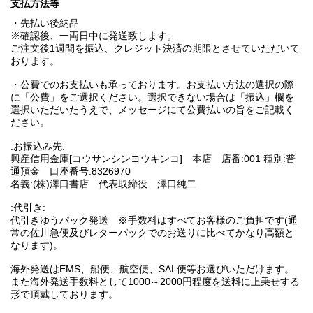
支払方法等
・先払い後納品
※確認後、一両日中に発送致します。
ご注文後1週間を振込、クレジット決済の期限とさせていただいて
おります。
・公費でのお支払いも承っております。お支払い方法の選択の際
に「公費」をご選択ください。選択できない場合は「振込」欄を
選択いただいたうえで、メッセージにて公費払いの旨をご記載く
ださい。
:お振込み先:
興産信用金庫[コウサンシンヨウキンコ] 本店 店番:001 種別:普
通預金 口座番号:8326970
名義:(株)澤口書店 代表取締役 澤口純二
:代引き:
代引きゆうパック発送 ※手数料はすべてお客様のご負担です(通
常の佐川急便及びレターパックでのお送りに比べてかなり高額と
なります)。
海外発送はEMS、船便、航空便、SAL便等お選びいただけます。
また海外発送手数料として1000～2000円程度を送料に上乗せする
形で頂戴しております。