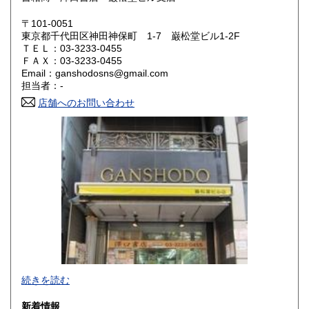
岡山県
広島県
600円
600円
〒101-0051
東京都千代田区神田神保町 1-7 巌松堂ビル1-2F
ＴＥＬ：03-3233-0455
山口県
徳島県
600円
600円
ＦＡＸ：03-3233-0455
Email：ganshodosns@gmail.com
香川県
愛媛県
600円
600円
担当者：-
店舗へのお問い合わせ
高知県
福岡県
600円
600円
佐賀県
長崎県
600円
600円
熊本県
大分県
600円
600円
宮崎県
鹿児島県
600円
600円
沖縄県
600円
-
続きを読む
沿線名：都営新宿線・都営三田線・営団半蔵門線
新着情報