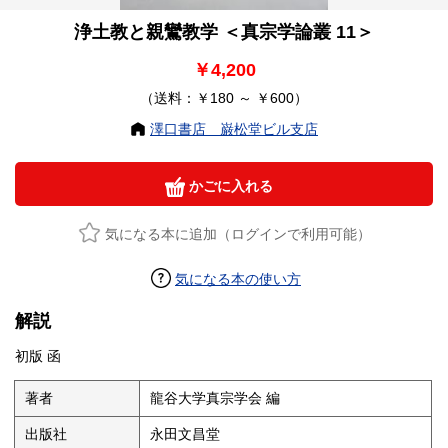
浄土教と親鸞教学 ＜真宗学論叢 11＞
￥4,200
（送料：￥180 ～ ￥600）
澤口書店 巌松堂ビル支店
かごに入れる
気になる本に追加（ログインで利用可能）
気になる本の使い方
解説
初版 函
著者
龍谷大学真宗学会 編
出版社
永田文昌堂