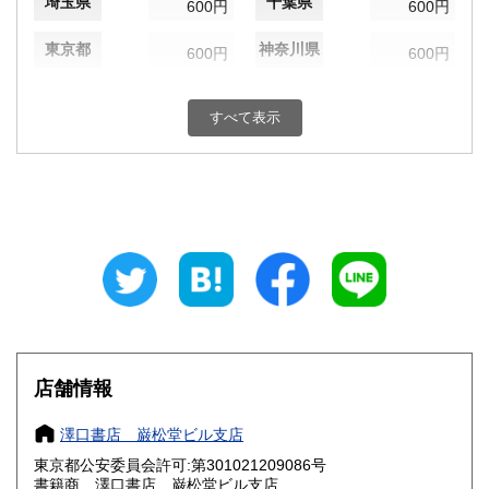
埼玉県
千葉県
600円
600円
東京都
神奈川県
600円
600円
新潟県
富山県
600円
600円
すべて表示
石川県
福井県
600円
600円
山梨県
長野県
600円
600円
岐阜県
静岡県
600円
600円
愛知県
三重県
600円
600円
滋賀県
京都府
600円
600円
大阪府
兵庫県
600円
600円
店舗情報
奈良県
和歌山県
600円
600円
澤口書店 巌松堂ビル支店
東京都公安委員会許可:第301021209086号
鳥取県
島根県
600円
600円
書籍商 澤口書店 巌松堂ビル支店