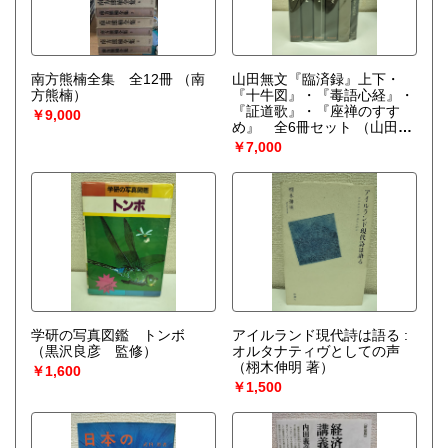
南方熊楠全集 全12冊
（南
山田無文『臨済録』上下・
方熊楠）
『十牛図』・『毒語心経』・
『証道歌』・『座禅のすす
￥9,000
め』 全6冊セット
（山田無
文）
￥7,000
学研の写真図鑑 トンボ
アイルランド現代詩は語る :
（黒沢良彦 監修）
オルタナティヴとしての声
（栩木伸明 著）
￥1,600
￥1,500