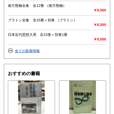
南方熊楠全集 全12冊 （南方熊楠）
￥9,000
プラトン全集 全15冊＋別巻 （プラトン）
￥8,500
日本近代思想大系 全23巻＋別巻1冊
￥9,000
全ての新着情報
おすすめの書籍