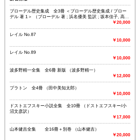
最寄駅：神保町駅
営業時間：11:00〜18:00
ブローデル歴史集成 全3冊 ＜ブローデル歴史集成 / ブロー
定休日：年中無休 ※年末年始(12/31～1/2)は除く
デル 著 1＞ （ブローデル 著 ; 浜名優美 監訳 ; 坂本佳子, 高塚
浩由樹, 山上浩嗣 訳）
￥20,000
書籍の買取について
日本全国無料出張買取りお引き受けいたします。
レイル No.87
まずは、フリーダイヤル 0120-68-2332 までご連絡下さ
￥10,000
い。
レイル No.89
￥10,000
取り扱い分野
総記、哲学宗教、歴史、社会科学、自然科学、美術工芸、国
波多野精一全集 全6冊 新版 （波多野精一）
語国文、外国文学、古典籍、近代文献、趣味、外国書、サブ
￥12,000
カルチャー、古書一般（その他）
古本古書全般
プラトン 全4冊 （田中美知太郎）
￥10,000
ドストエフスキー小説全集 全10冊 （ドストエフスキー/小
沼文彦訳）
￥17,000
山本健吉全集 全16冊＋別巻 （山本健吉）
￥20,000