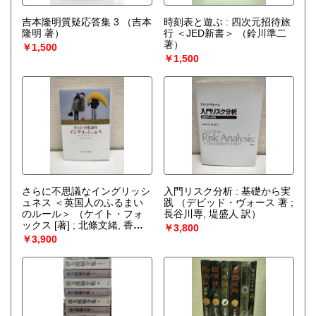
吉本隆明質疑応答集 3
（吉本
時刻表と遊ぶ : 四次元招待旅
隆明 著）
行 ＜JED新書＞
（鈴川準二
著）
￥1,500
￥1,500
さらに不思議なイングリッシ
入門リスク分析 : 基礎から実
ュネス ＜英国人のふるまい
践
（デビッド・ヴォース 著 ;
のルール＞
（ケイト・フォ
長谷川専, 堤盛人 訳）
ックス [著] ; 北條文緒, 香川
￥3,800
由紀子訳）
￥3,900