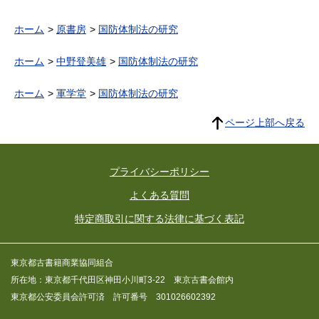
ホーム
原書房
国防体制法の研究
ホーム
中野登美雄
国防体制法の研究
ホーム
軍学堂
国防体制法の研究
ページ上部へ戻る
プライバシーポリシー
よくある質問
特定商取引に関する法律に基づく表記
東京都古書籍商業協同組合
所在地：東京都千代田区神田小川町3-22 東京古書会館内
東京都公安委員会許可済 許可番号 301026602392