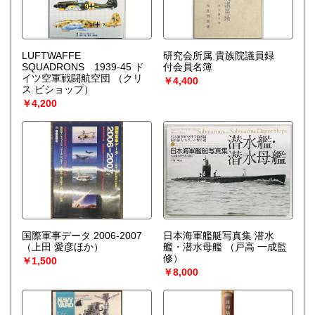
LUFTWAFFE
研究会所属 貴族院議員録
SQUADRONS 1939-45 ド
付会員名簿
イツ空軍戦闘航空団
（クリ
￥4,400
ス ビショップ）
￥4,200
国際軍事データ 2006-2007
日本海軍艦艇写真集 潜水
（上田 愛彦ほか）
艦・潜水母艦
（戸高 一成監
修）
￥1,500
￥8,000