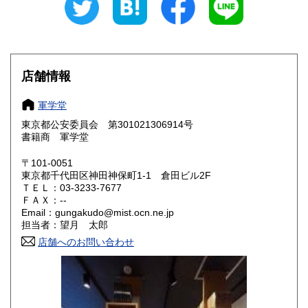
岐阜県
静岡県
360円
360円
愛知県
三重県
360円
360円
店舗情報
滋賀県
京都府
360円
360円
大阪府
軍学堂
兵庫県
360円
360円
東京都公安委員会 第301021306914号
奈良県
和歌山県
書籍商 軍学堂
360円
360円
〒101-0051
鳥取県
島根県
360円
360円
東京都千代田区神田神保町1-1 倉田ビル2F
ＴＥＬ：03-3233-7677
岡山県
広島県
360円
360円
ＦＡＸ：--
Email：gungakudo@mist.ocn.ne.jp
山口県
徳島県
担当者：望月 太郎
360円
360円
店舗へのお問い合わせ
香川県
愛媛県
360円
360円
高知県
福岡県
360円
360円