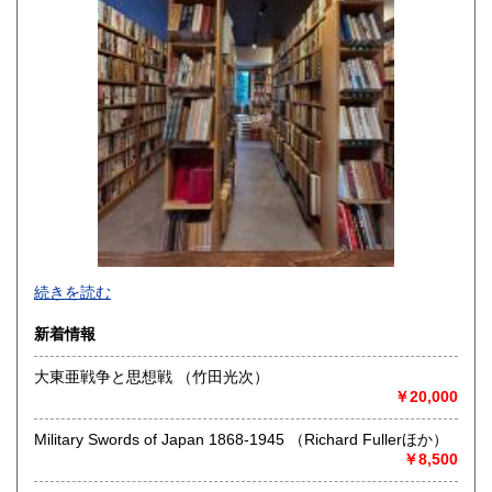
佐賀県
長崎県
360円
360円
熊本県
大分県
360円
360円
宮崎県
鹿児島県
360円
360円
沖縄県
360円
軍事・戦争に関する書籍・資料を蒐集、販売しています。
続きを読む
軍事・戦争について、深く知りたい方々のお役に立てればと
思っております。
新着情報
お気軽にご注文・お問い合わせください。
大東亜戦争と思想戦 （竹田光次）
沿線名：東京メトロ半蔵門線・都営地下鉄新宿線・都営地下
￥20,000
鉄三田線
最寄駅：神保町駅
Military Swords of Japan 1868-1945 （Richard Fullerほか）
営業時間：12時頃～決まっていません(大体18時半頃) (業務
￥8,500
の都合により前後する場合があります)
定休日：毎週日曜日・年末年始・夏季休業・不定休