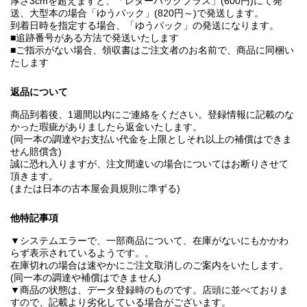
厚さ3cmを超えますと、「レターパックプラス」(600円)にて発
送、大型本の場合「ゆうパック」(820円～)で発送します。
到着日時を指定する場合、「ゆうパック」の発送になります。
■追跡番号がある方法で発送いたします
■ご指示がない場合、領収書はご注文者のお名前で、商品に同梱い
たします
返品について
商品到着後、1週間以内にご連絡をください。登録情報に記載のな
かった瑕疵がありましたら返金いたします。
(同一本の調達やお支払い代金を上限としそれ以上の補償はできま
せん賠償含)
誠に恐れ入りますが、注文間違いの場合についてはお断りさせて
頂きます。
(または日本の古本屋会員規則に準ずる)
他特記事項
▼システムエラーで、一部商品について、在庫がないにもかかわ
らず表示されているようです。。
在庫切れの場合は速やかにご注文取消しのご案内をいたします。
(同一本の調達や補償はできません)
▼商品の状態は、データ登録時のものです。店頭に並べておりま
すので、記載より劣化している場合がございます。