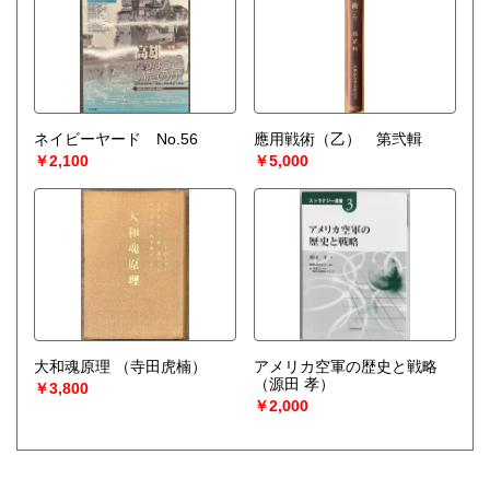
ネイビーヤード No.56
應用戦術（乙） 第弐輯
￥2,100
￥5,000
大和魂原理
（寺田虎楠）
アメリカ空軍の歴史と戦略
（源田 孝）
￥3,800
￥2,000