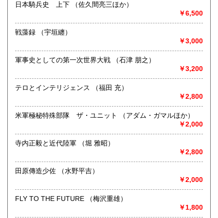
日本騎兵史 上下 （佐久間亮三ほか）
￥6,500
書籍の買取について
「軍事・戦争」に関する本・資料の買い取りをいたしており
戦藻録 （宇垣纏）
ます
￥3,000
(恥ずかしながら狭い店舗のため、店内の空きスペース次第で
は、お受けできないことがございます)
軍事史としての第一次世界大戦 （石津 朋之）
￥3,200
取り扱い分野
テロとインテリジェンス （福田 充）
歴史、社会科学、自然科学、近代文献、趣味
￥2,800
軍事・戦争
米軍極秘特殊部隊 ザ・ユニット （アダム・ガマルほか）
￥2,000
寺内正毅と近代陸軍 （堀 雅昭）
￥2,800
田原傳造少佐 （水野平吉）
￥2,000
FLY TO THE FUTURE （梅沢重雄）
￥1,800