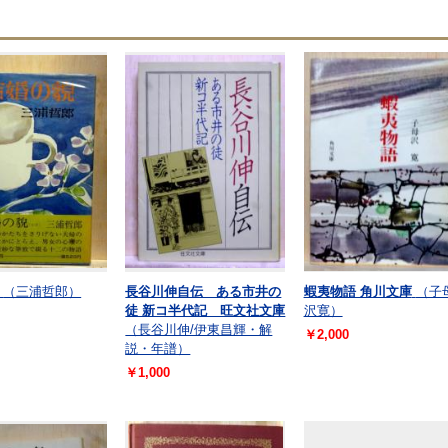
（三浦哲郎）
長谷川伸自伝 ある市井の
蝦夷物語 角川文庫
（子
徒 新コ半代記 旺文社文庫
沢寛）
（長谷川伸/伊東昌輝・解
￥2,000
説・年譜）
￥1,000