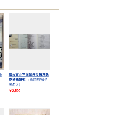
母
清末東北三省鼠疫災難及防
疫措施研究
（焦潤明/献呈
署名入）
￥2,500