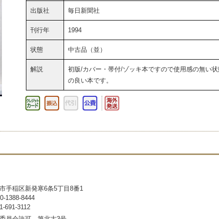
出版社
毎日新聞社
刊行年
1994
状態
中古品（並）
解説
初版/カバー・帯付/ゾッキ本ですので使用感の無い状
の良い本です。
市手稲区新発寒6条5丁目8番1
1388-8444
691-3112
委員会許可 第北古3号