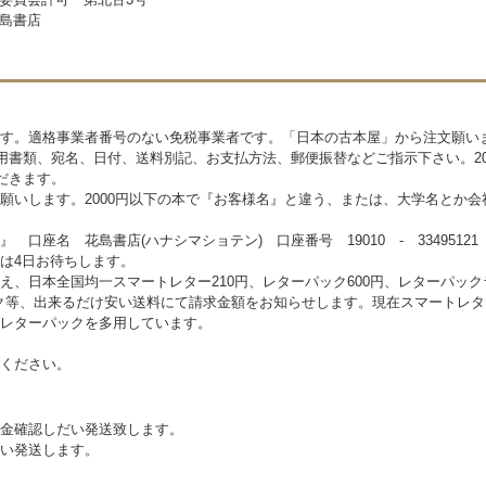
島書店
す。適格事業者番号のない免税事業者です。「日本の古本屋」から注文願いま
必用書類、宛名、日付、送料別記、お支払方法、郵便振替などご指示下さい。2
だきます。
願いします。2000円以下の本で『お客様名』と違う、または、大学名とか会
口座名 花島書店(ハナシマショテン) 口座番号 19010 - 334951
は4日お待ちします。
、日本全国均一スマートレター210円、レターパック600円、レターパックラ
パック等、出来るだけ安い送料にて請求金額をお知らせします。現在スマートレ
レターパックを多用しています。
ください。
金確認しだい発送致します。
い発送します。