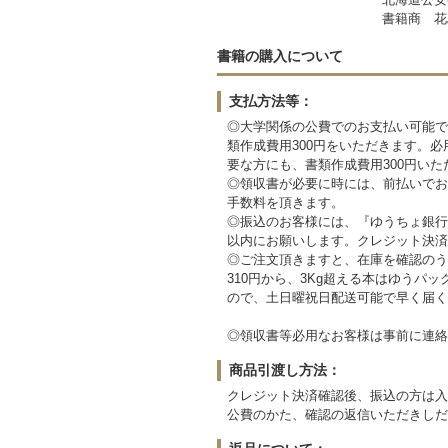
書籍商 花
書籍の購入について
支払方法等：
◎大学関係の公費でのお支払い可能で
類作成費用300円をいただきます。
要な方にも、書類作成費用300円いた
◎領収書が必要に時には、前払いでお
手数料を頂きます。
◎振込のお客様には、『ゆうちょ銀行』 
以内にお願いします。クレジット決済
◎ご注文頂きますと、在庫を確認のうえ
310円から、3Kg超える本はゆう
ので、土日曜祝日配送可能で早く届く
◎領収書等必用なお客様は事前に連絡
商品引渡し方法：
クレジット決済確認後、振込の方は入
公費のかた、確認の返信いただきしだ