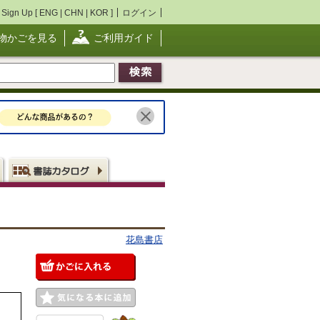
Sign Up [
ENG
|
CHN
|
KOR
]
ログイン
物かごを見る
ご利用ガイド
花島書店