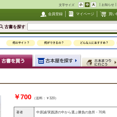
お知らせ
文字サイズ
会員登録
マイページ
買い
古書を探す
￥700
（送料：￥320）
著者
中原誠/実践譜の中から選ぶ勝負の急所・70局