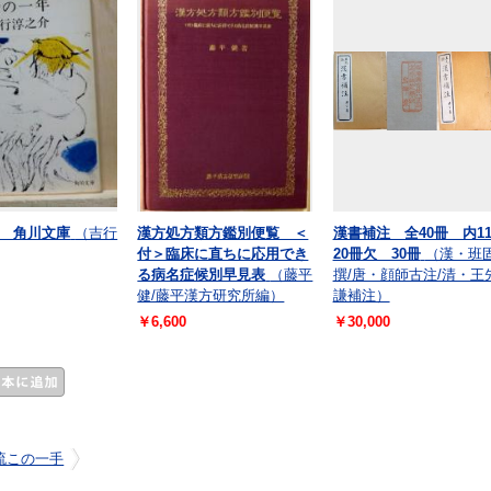
 角川文庫
（吉行
漢方処方類方鑑別便覧 ＜
漢書補注 全40冊 内11
付＞臨床に直ちに応用でき
20冊欠 30冊
（漢・班
る病名症候別早見表
（藤平
撰/唐・顔師古注/清・王
健/藤平漢方研究所編）
謙補注）
￥6,600
￥30,000
流この一手