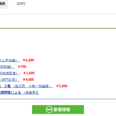
縄県
320円
ラム学会編）
￥6,000
恩田彰編）
￥700
沢純他監修）
￥1,000
（井門正美）
￥8,800
編 ２冊
（坂元昂、小林一也編著）
￥5,000
教理問答による
（後藤憲正
編 
新着情報