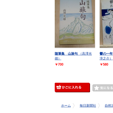
随筆集 山旅句
（高澤光
鬱の一年
雄）
淳之介）
￥700
￥580
ホーム
毎日新聞社
自然