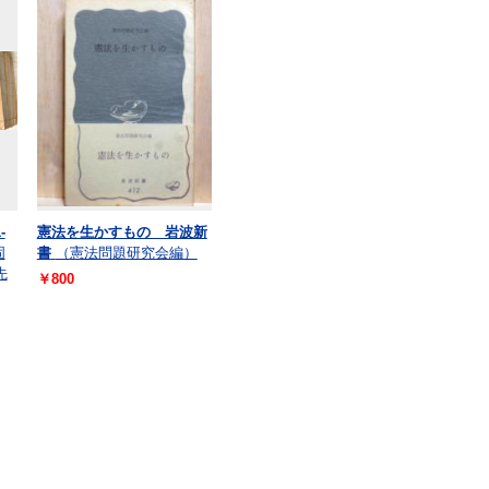
-
憲法を生かすもの 岩波新
固
書
（憲法問題研究会編）
先
￥800