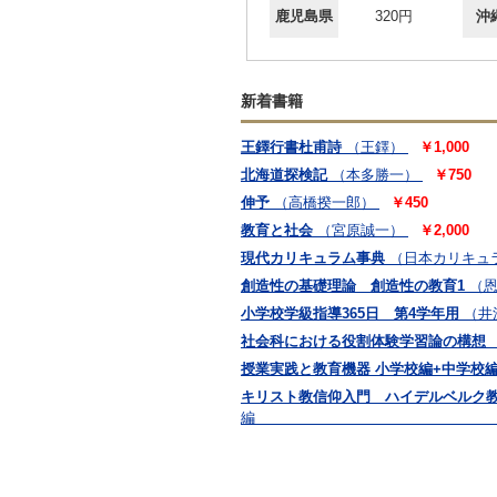
鹿児島県
320円
沖
新着書籍
王鐸行書杜甫詩
（王鐸）
￥1,000
北海道探検記
（本多勝一）
￥750
伸予
（高橋揆一郎）
￥450
教育と社会
（宮原誠一）
￥2,000
現代カリキュラム事典
（日本カリキュ
創造性の基礎理論 創造性の教育1
（
小学校学級指導365日 第4学年用
（井
社会科における役割体験学習論の構想
授業実践と教育機器 小学校編+中学校
キリスト教信仰入門 ハイデルベルク