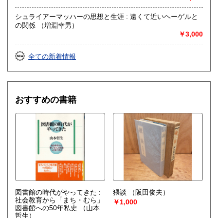
他）
絵本、漫画（コミック）
シュライアーマッハーの思想と生涯 : 遠くて近いヘーゲルと
の関係 （増淵幸男）
￥3,000
全ての新着情報
おすすめの書籍
図書館の時代がやってきた :
猥談
（阪田俊夫）
社会教育から「まち・むら」
￥1,000
図書館への50年私史
（山本
哲生）