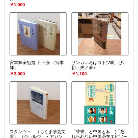
￥1,000
宮本輝全短篇 上下揃
（宮本
サンカいろはコトツ唄
（八
輝）
切止夫／著）
￥2,000
￥1,100
スタンツェ （ちくま学芸文
「香香」と中国と私 (「忘
庫）
（ジョルジョ・アガン
れられない中国滞在エピソー