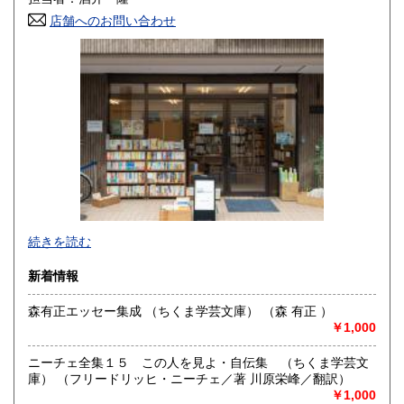
250円
250円
店舗へのお問い合わせ
香川県
愛媛県
250円
250円
高知県
福岡県
250円
250円
佐賀県
長崎県
250円
250円
熊本県
大分県
250円
250円
宮崎県
鹿児島県
250円
250円
沖縄県
-
250円
続きを読む
沿線名：JR総武線/都営浅草線
新着情報
最寄駅：浅草橋駅 JR西口から徒歩3分/都営A4出口から徒歩7
分
森有正エッセー集成 （ちくま学芸文庫） （森 有正 ）
営業時間：12:00 〜 17:00
￥1,000
定休日：日・月・火曜日(火曜は通販のみ対応)
ニーチェ全集１５ この人を見よ・自伝集 （ちくま学芸文
書籍の買取について
庫） （フリードリッヒ・ニーチェ／著 川原栄峰／翻訳）
学術書・専門書・美術書・写真集・サブカルチャー関連書
￥1,000