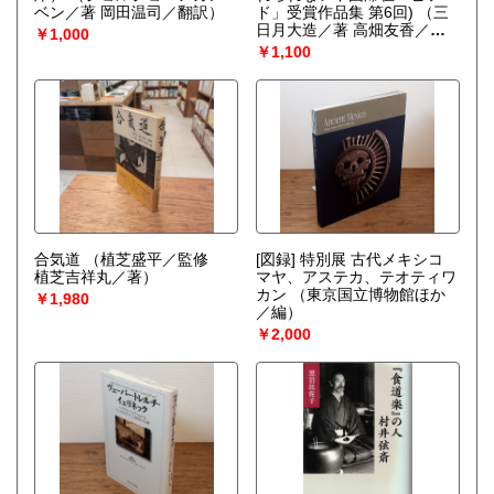
ベン／著 岡田温司／翻訳）
ド」受賞作品集 第6回)
（三
日月大造／著 高畑友香／
￥1,000
著）
￥1,100
合気道
（植芝盛平／監修
[図録] 特別展 古代メキシコ
植芝吉祥丸／著）
マヤ、アステカ、テオティワ
カン
（東京国立博物館ほか
￥1,980
／編）
￥2,000