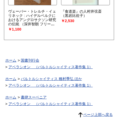
ヴェーバー・トレルチ・イェ
『食道楽』の人村井弦斎
リネック : ハイデルベルクに
（黒岩比佐子）
おけるアングロサクソン研究
￥2,530
の伝統
（深井智朗 フリード
リッヒ・ヴィルヘルム・グラ
￥1,100
ーフ）
ホーム
国書刊行会
アベラシオン （バルトルシャイティス著作集 1）
ホーム
バルトルシャイティス 種村季弘 ほか
アベラシオン （バルトルシャイティス著作集 1）
ホーム
書肆スーベニア
アベラシオン （バルトルシャイティス著作集 1）
ページ上部へ戻る