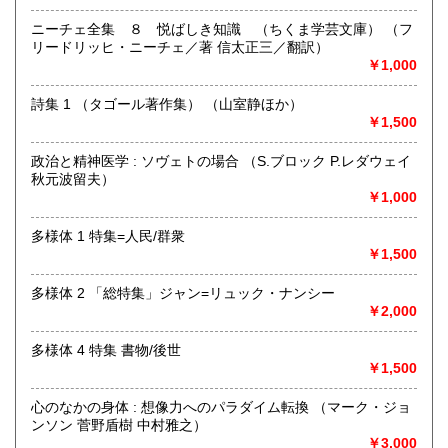
籍・絵本など、幅広く買取いたします!
CD、DVD、絵ハガキ、古写真、映画パンフレットなども買取
ニーチェ全集 ８ 悦ばしき知識 （ちくま学芸文庫） （フ
対象です。
リードリッヒ・ニーチェ／著 信太正三／翻訳）
￥1,000
【買取方法】
詩集 1 （タゴール著作集） （山室静ほか）
1. 店頭買取
￥1,500
・予約不要
・店舗前で荷下ろし可能
政治と精神医学 : ソヴェトの場合 （S.ブロック P.レダウェイ
・その場で査定、現金支払い
秋元波留夫）
・大量の場合はお預かりとなる場合あり
￥1,000
2. 出張買取
・本の量・ジャンル、訪問先などをお知らせください。
多様体 1 特集=人民/群衆
・査定日時をご相談させていただきます。
￥1,500
・量や種類によっては出張できない場合もございます。
多様体 2 「総特集」ジャン=リュック・ナンシー
【ご注意】
￥2,000
古本買取には、本人確認書類(免許証、保険証など)のご提示
が必要です。
多様体 4 特集 書物/後世
￥1,500
取り扱い分野
心のなかの身体 : 想像力へのパラダイム転換 （マーク・ジョ
総記、哲学宗教、歴史、社会科学、自然科学、美術工芸、国
ンソン 菅野盾樹 中村雅之）
語国文、外国文学、趣味、サブカルチャー、古書一般（その
￥3,000