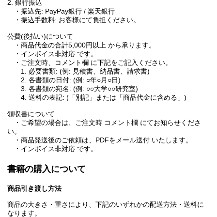
2. 銀行振込
・振込先: PayPay銀行 / 楽天銀行
・振込手数料: お客様にて負担ください。
公費(後払い)について
・商品代金の合計5,000円以上 から承ります。
・インボイス非対応 です。
・ご注文時、コメント欄 に下記をご記入ください。
1. 必要書類: (例: 見積書、納品書、請求書)
2. 各書類の日付: (例: ○年○月○日)
3. 各書類の宛名: (例: ○○大学○○研究室)
4. 送料の表記: (「別記」または「商品代金に含める」)
領収書について
・ご希望の場合は、ご注文時 コメント欄 にてお知らせくださ
い。
・商品発送後のご依頼は、PDFをメール送付 いたします。
・インボイス非対応 です。
書籍の購入について
商品引き渡し方法
商品の大きさ・重さにより、下記のいずれかの配送方法・送料に
なります。