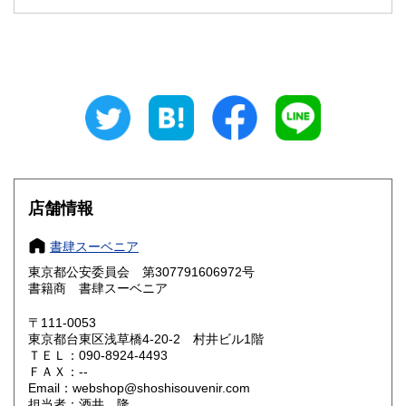
新潟県
富山県
250円
250円
石川県
福井県
250円
250円
山梨県
長野県
250円
250円
岐阜県
静岡県
250円
250円
愛知県
三重県
250円
250円
店舗情報
滋賀県
京都府
250円
250円
書肆スーベニア
大阪府
兵庫県
250円
250円
東京都公安委員会 第307791606972号
奈良県
和歌山県
書籍商 書肆スーベニア
250円
250円
〒111-0053
鳥取県
島根県
250円
250円
東京都台東区浅草橋4-20-2 村井ビル1階
ＴＥＬ：090-8924-4493
岡山県
広島県
250円
250円
ＦＡＸ：--
Email：webshop@shoshisouvenir.com
担当者：酒井 隆
山口県
徳島県