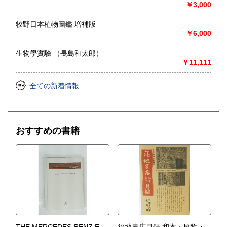
◎出張買取◎
￥3,000
○出張費無料
○出張買取は通常、東海圏のみ
牧野日本植物圖鑑 増補版
￥6,000
※お売り頂ける本の量や質が見込める場合は関東〜近畿エリ
ア要相談
生物學實驗 （長島和太郎）
例
￥11,111
【1000冊以上の専門書やマニア書籍がある】
【大学の研究室の整理】
【遺品整理で古い紙モノや道具など価値の有無が分からない
全ての新着情報
ものがある】
【神社仏閣、蔵の整理、中国古典籍など査定にかなりの専門
知識を要する】
場合などお気軽にご相談ください。
おすすめの書籍
-------------------------------------------
買取専用ダイヤル
050-3698-2626
-------------------------------------------
◎宅配買取◎
○30点より宅配送料無料
○梱包用ダンボールの無料送付可能
○買取金額の概算が知りたい方は、事前査定のサービスもぜひ
ご活用下さい。
THE MERCEDES-BENZ E-
福地書店目録 和本・刷物・