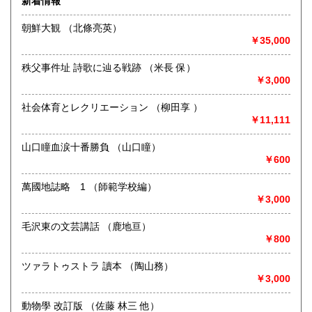
新着情報
術・アート・建築・書道・理工学・東洋医学・ビジネス書・
武道・山岳・オカルト・幻想文学・サブカルチャー・70年
朝鮮大観 （北條亮英）
代、80年代アイドル・アニメ・漫画・雑誌・アダルト・マニ
￥35,000
ア】などオールジャンルを専門スタッフが高額査定
◎メディア商品【ジャズ・ロック・クラシック・映画・アニ
秩父事件址 詩歌に辿る戦跡 （米長 保）
メ・ゲーム・声優・アイドル・ビジネス・アダルト・車・バ
￥3,000
イク・鉄道・レトロ系】などのCD、DVD、Blu-ray、LP、
EP、カセット、ポスター、おもちゃ、グッズ、パンフレット
社会体育とレクリエーション （柳田享 ）
などマニアックなものを中心に高価買取
￥11,111
◎その他【骨董品・美術品・仏教美術・中国美術・切手・エ
山口瞳血涙十番勝負 （山口瞳）
ンタイア・和本・漢籍・戦争㊙︎資料・書道具・茶道具・戦前
￥600
絵はがき・鳥瞰図・古地図・浮世絵・軸・拓本・印譜・エロ
グロ】など古いものの中には希少価値の高いものも多数ござ
萬國地誌略 1 （師範学校編）
いますので価値がないと処分される前に是非 ｢古本倶楽部｣ま
￥3,000
で、お問い合わせ下さい
毛沢東の文芸講話 （鹿地亘）
沿線名：-
￥800
最寄駅：-
営業時間：-
定休日：-
ツァラトゥストラ 讀本 （陶山務）
￥3,000
書籍の買取について
動物學 改訂版 （佐藤 林三 他）