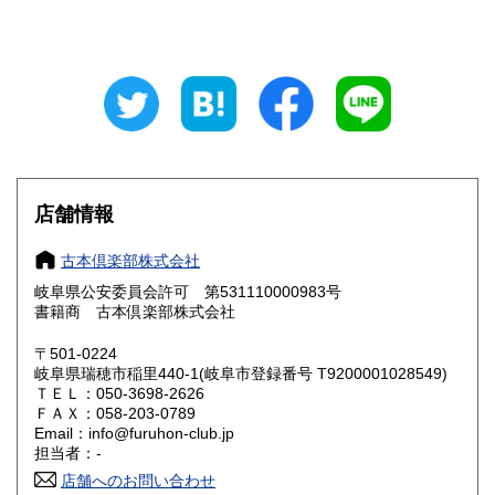
山梨県
長野県
800円
800円
岐阜県
静岡県
800円
800円
愛知県
三重県
800円
800円
滋賀県
京都府
800円
800円
大阪府
兵庫県
800円
800円
店舗情報
奈良県
和歌山県
800円
800円
古本倶楽部株式会社
岐阜県公安委員会許可 第531110000983号
鳥取県
島根県
800円
800円
書籍商 古本倶楽部株式会社
岡山県
広島県
800円
800円
〒501-0224
岐阜県瑞穂市稲里440-1(岐阜市登録番号 T9200001028549)
ＴＥＬ：050-3698-2626
山口県
徳島県
800円
800円
ＦＡＸ：058-203-0789
Email：info@furuhon-club.jp
香川県
愛媛県
800円
800円
担当者：-
店舗へのお問い合わせ
高知県
福岡県
800円
900円