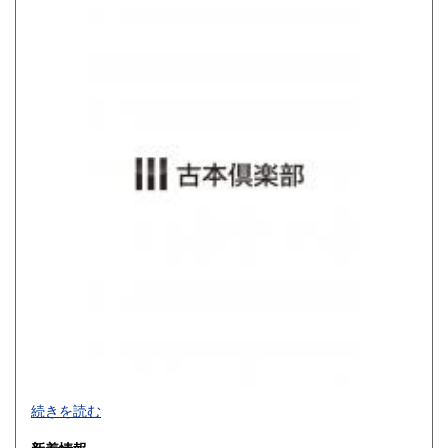
佐賀県
長崎県
900円
900円
熊本県
大分県
900円
900円
宮崎県
鹿児島県
900円
900円
沖縄県
1,200円
買取品目一覧
続きを読む
◎書籍【専門書・学術書・最新本・哲学・宗教・思想・美