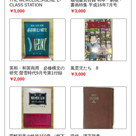
宅配買取送付先
CLASS STATION
書画特集 平成16年7月号
----------------------------------------
￥3,000
￥3,000
501-0224
岐阜県瑞穂市稲里197-1
古本倶楽部 宅配買取受付係
058-322-2366
----------------------------------------
取り扱い分野
-
オールジャンル、戦前紙モノ、古典籍
英和・和英両用 必修構文の
風雲児たち 8
研究 螢雪時代9月号第1付録
￥3,000
￥2,000
図解初夜の性技150章
（竹下
現代 漢字辞典