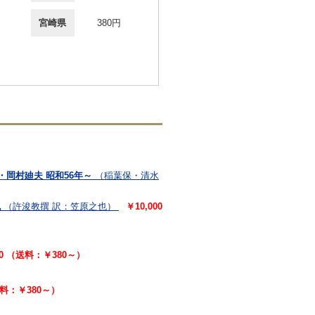
宮崎県
380円
岡村廸夫 昭和56年～
（稲葉保・清水
也
（許浚教撰 訳：笠原之也）
￥10,000
90 （送料：￥380～）
送料：￥380～）