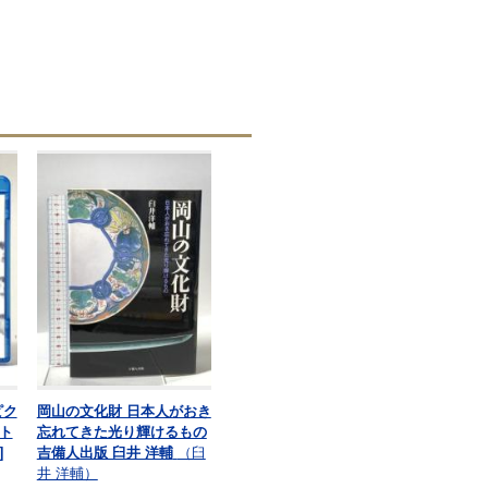
ピク
岡山の文化財 日本人がおき
ト
忘れてきた光り輝けるもの
]
吉備人出版 臼井 洋輔
（臼
井 洋輔）