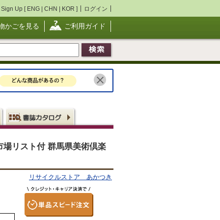
Sign Up [
ENG
|
CHN
|
KOR
]
ログイン
物かごを見る
ご利用ガイド
者市場リスト付 群馬県美術倶楽
リサイクルストア あかつき