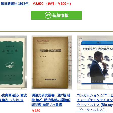
日新聞社 1978年
￥2,000 （送料：￥600～）
新着情報
 -史実西遊記- 岩波
明治史研究叢書〈第2期 補
コンカッション ソニー
嶋 信次
（前嶋 信
巻 第2〉明治維新の理論的
チャーズエンタテイメン
諸問題 御茶ノ水書房
ウィル・スミス [Blu-ray
（ウィル・スミス）
￥650