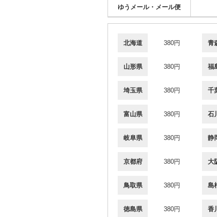
ゆうメール・メール便
北海道
380円
青
山形県
380円
福
埼玉県
380円
千
富山県
380円
石
岐阜県
380円
静
京都府
380円
大
鳥取県
380円
島
徳島県
380円
香