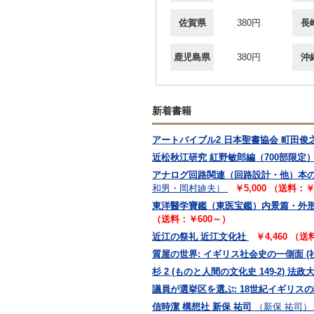
佐賀県
380円
長
鹿児島県
380円
沖
新着書籍
アートバイブル2 日本聖書協会 町田俊
近松秋江研究 紅野敏郎編（700部限定）
アナログ回路関連（回路設計・他）本の
和男・岡村廸夫）
￥5,000 （送料：
東洋醫学寶鑑（東医宝鑑）内景篇・外形篇
（送料：￥600～）
近江の祭礼 近江文化社
￥4,460 （
質屋の世界: イギリス社会史の一側面 (
杉 2 (ものと人間の文化史 149-2) 法
議員が選挙区を選ぶ: 18世紀イギリスの
信時潔 構想社 新保 祐司
（新保 祐司）