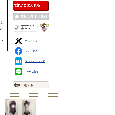
障は
シ
ま
い
ポストする
シェアする
ブックマークする
LINEで送る