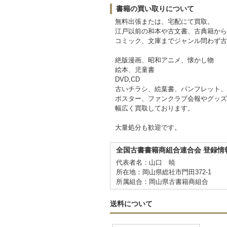
書籍の買い取りについて
無料出張または、宅配にて買取。
江戸以前の和本や古文書、古典籍から
コミック、文庫までジャンル問わず古
絶版漫画、昭和アニメ、懐かし物
絵本、児童書
DVD,CD
古いチラシ、絵葉書、パンフレット、
ポスター、ファンクラブ会報やグッズ
幅広く買取しております。
大量処分も歓迎です。
全国古書書籍商組合連合会 登録情
代表者名：山口 暁
所在地：岡山県総社市門田372-1
所属組合：岡山県古書籍商組合
送料について