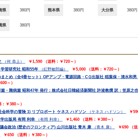
崎県
380円
熊本県
380円
大分県
380円
縄県
380円
之
（何 恭上）
￥1,590 （送料：￥720～）
学習研究社 昭和55年
（紅野敏郎編）
￥5,000 （送料：￥720～）
まとめ（全4冊セット）OPアンプ・電源回路・CＱ出版社 稲葉保・清水和男・
￥600～）
・雜病篇 昭和47年 発行：株式会社日韓経済新聞社 許浚教撰 訳：笠原之
送料：￥380～）
社会科学の冒険 1) リブロポート ケネス ハドソン
（ケネス ハドソン）
￥5
政大学出版局 有岡 利幸
（有岡 利幸）
￥1,460 （送料：￥380～）
議会政治 (歴史のフロンティア) 山川出版社 青木 康
（青木 康）
￥690 （
￥650 （送料：￥380～）