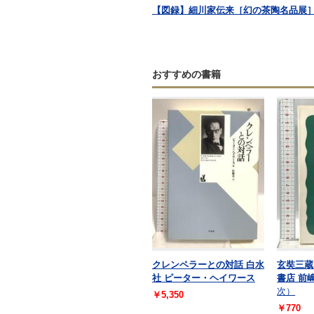
【図録】細川家伝来［幻の茶陶名品展］毎
おすすめの書籍
クレンペラーとの対話 白水
玄奘三蔵
社 ピーター・ヘイワース
書店 前
次）
￥5,350
￥770