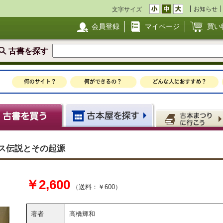
お知らせ
文字サイズ
会員登録
マイページ
買い
古書を探す
ス伝説とその起源
￥2,600
（送料：￥600）
著者
高橋輝和