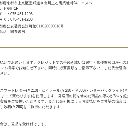
都府京都市上京区室町通今出川上る裏築地町94 エスペ
ント室町1F
ＥＬ：075-431-1203
ＡＸ：075-431-1203
都府公安委員会許可第611020630018号
籍商 獺祭書房
払いでお願いします。クレジットでの手続き或いは銀行・郵便振替口座への
ント欄等でお知らせ下さい。同時に必要書類をご指示下さい。また代金引換
さい。
トレター(￥210)・ゆうメール(￥230～￥380)・レターパックライト(￥4
によって変わります)を使用します。発送用封筒を含めた商品の厚みが3㎝を
実費をご負担いただきます。また代金引換によるお支払いをご希望の場合は
数料(￥290)をご負担いただきます。
合は、返品を受け付けます。