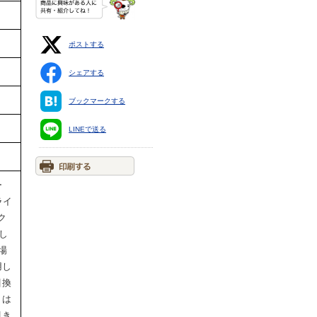
ポストする
シェアする
ブックマークする
LINEで送る
ー
ライ
ク
し
場
用し
引換
くは
引き