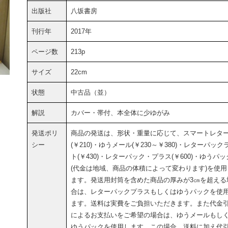
出版社
八坂書房
刊行年
2017年
ページ数
213p
サイズ
22cm
状態
中古品（並）
解説
カバー・帯付、本全体に少ゆがみ
発送ポリ
商品の発送は、形状・重量に応じて、スマートレタ
シー
(￥210)・ゆうメール(￥230～￥380)・レターパック
ト(￥430)・レターパック・プラス(￥600)・ゆうパッ
(代金は地域、商品の体積によって変わります)を使用
ます。発送用封筒を含めた商品の厚みが3㎝を超える
合は、レターパックプラスもしくはゆうパックを使
ます。送料は実費をご負担いただきます。また代金
によるお支払いをご希望の場合は、ゆうメールもし
ゆうパックを使用します。この場合、送料に加え代