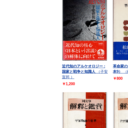
近代知のアルケオロジー :
革命家の
国家と戦争と知識人
（子安
本9）
（
宣邦 ）
￥800
￥1,200