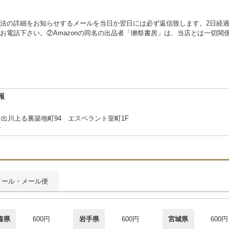
法の詳細をお知らせするメールを当日か翌日には必ず返信致します。2日経
電話下さい。②Amazonの同名の出品者「獺祭書房」は、当店とは一切関係が
報
出川上る裏築地町94 エスペラント室町1F
合
メール・メール便
森県
600円
岩手県
600円
宮城県
600円