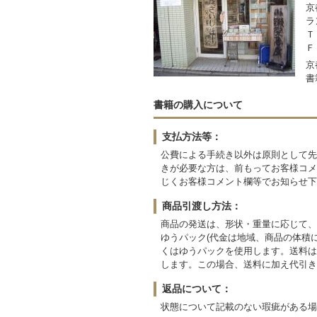
京
ラ
Ｔ
Ｆ
京
書
書籍の購入について
支払方法等：
公費による手続き以外は原則として先
きが必要な方は、前もってお客様コメ
じくお客様コメント欄等でお知らせ下
商品引渡し方法：
商品の発送は、形状・重量に応じて、スマー
ゆうパック(代金は地域、商品の体積
くはゆうパックを使用します。送料は
します。この場合、送料に加え代引き手
返品について：
状態について記載のない瑕疵がある場