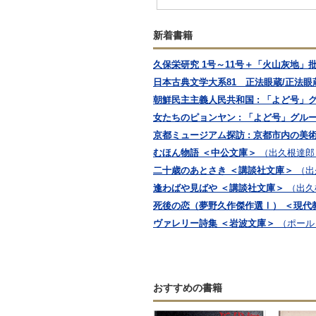
新着書籍
久保栄研究 1号～11号＋「火山灰地」
日本古典文学大系81 正法眼蔵/正法眼
朝鮮民主主義人民共和国 : 「よど号」
女たちのピョンヤン : 「よど号」グル
京都ミュージアム探訪 : 京都市内の美
むほん物語 ＜中公文庫＞
（出久根達郎
二十歳のあとさき ＜講談社文庫＞
（出
逢わばや見ばや ＜講談社文庫＞
（出久
死後の恋（夢野久作傑作選Ⅰ） ＜現代
ヴァレリー詩集 ＜岩波文庫＞
（ポール
おすすめの書籍