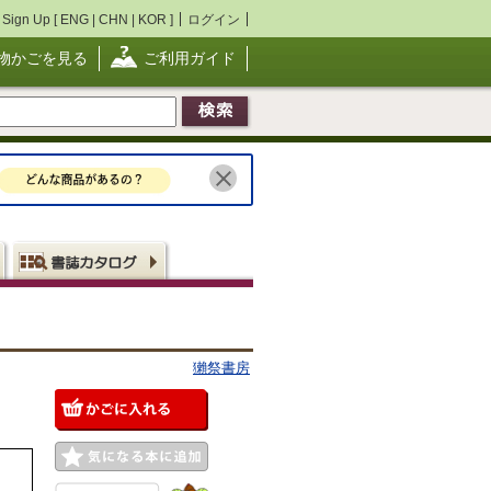
Sign Up [
ENG
|
CHN
|
KOR
]
ログイン
物かごを見る
ご利用ガイド
獺祭書房