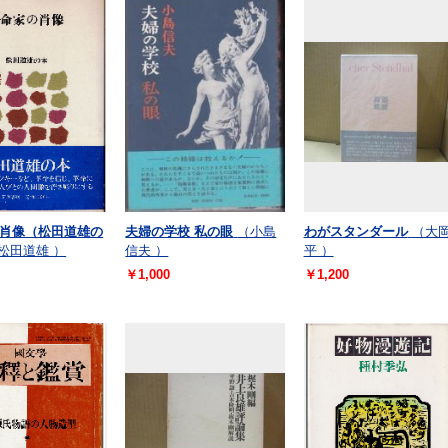
肖像（松田道雄の
夫婦の学校 私の眼
（小島
わがスタンダール
（大
松田道雄 ）
信夫 ）
平 ）
￥1,000
￥1,200