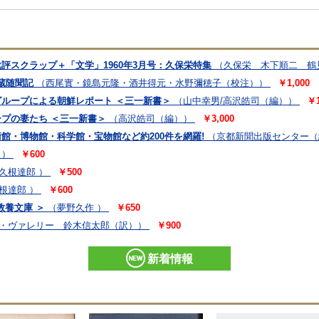
批評スクラップ＋「文学」1960年3月号：久保栄特集
（久保栄 木下順二 鶴
蔵随聞記
（西尾實・鏡島元隆・酒井得元・水野彌穂子（校注））
￥1,000
グループによる朝鮮レポート ＜三一新書＞
（山中幸男/高沢皓司（編））
￥1
ープの妻たち ＜三一新書＞
（高沢皓司（編））
￥3,000
術館・博物館・科学館・宝物館など約200件を網羅!
（京都新聞出版センター（
 ）
￥600
久根達郎 ）
￥500
根達郎 ）
￥600
教養文庫 ＞
（夢野久作 ）
￥650
・ヴァレリー 鈴木信太郎（訳））
￥900
新着情報