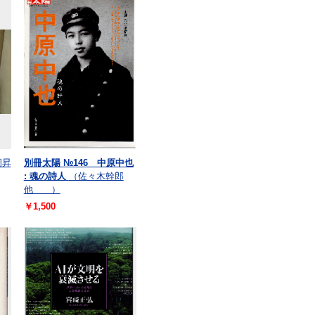
岡昇
別冊太陽 №146 中原中也
: 魂の詩人
（佐々木幹郎
他 ）
￥1,500