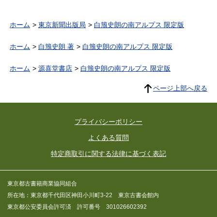
ホーム
東京新聞出版局
白籏史朗の南アルプス 限定版
ホーム
白籏史朗 著
白籏史朗の南アルプス 限定版
ホーム
源喜堂書店
白籏史朗の南アルプス 限定版
ページ上部へ戻る
プライバシーポリシー
よくある質問
特定商取引に関する法律に基づく表記
東京都古書籍商業協同組合
所在地：東京都千代田区神田小川町3-22 東京古書会館内
東京都公安委員会許可済 許可番号 301026602392