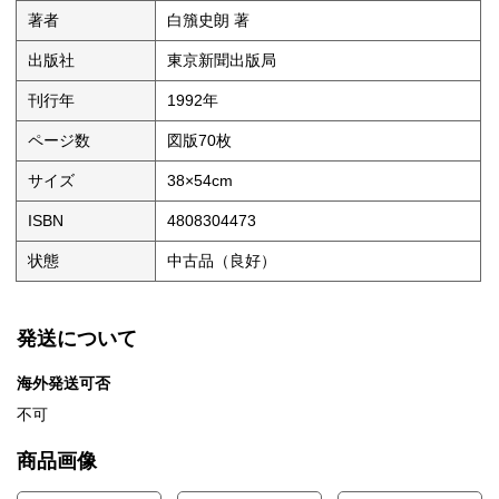
著者
白籏史朗 著
出版社
東京新聞出版局
刊行年
1992年
ページ数
図版70枚
サイズ
38×54cm
ISBN
4808304473
状態
中古品（良好）
発送について
海外発送可否
不可
商品画像