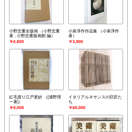
小野忠重全版画
（小野忠重
小泉淳作作品集
（小泉淳作
著 ; 小野忠重版画館 編）
著）
￥6,800
￥3,900
紅毛渡り江戸更紗
（[浦野理
イタリアルネサンスの巨匠た
一著]）
ち
￥8,000
￥60,000