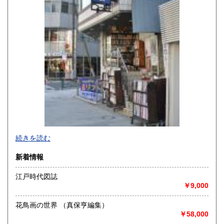
2,490円
-
続きを読む
沿線名：-
新着情報
最寄駅：小川町駅より徒歩3分 神保町駅より徒歩5分
営業時間：源喜堂書店
江戸時代図誌
定休日：日曜 祭日は不定休
￥9,000
書籍の買取について
花鳥画の世界 （真保亨編集）
美術一般、江戸期和本、古文書、書画幅、版画、肉筆原稿
￥58,000
等、誠実に評価、買取致しております