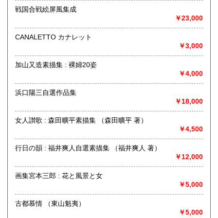
戦国合戦絵屏風集成
￥23,000
取り扱い分野
美術工芸、古典籍、趣味、外国書、古書一般（その他）
CANALETTO カナレット
展覧会図録、写真、建築、茶道、和本、古文書、書画幅、浮
￥3,000
世絵
加山又造素描集 : 裸婦20姿
￥4,000
浜口陽三自選作品集
￥18,000
女人讃歌 : 森田曠平素描集 （森田曠平 著）
￥4,500
行日の韻 : 福井爽人自選素描集 （福井爽人 著）
￥12,000
画集宮本三郎 : 花と風景と女
￥5,000
古都慕情 （東山魁夷）
￥5,000