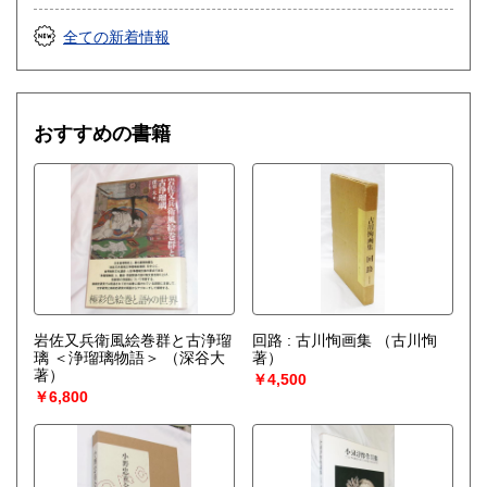
全ての新着情報
おすすめの書籍
岩佐又兵衛風絵巻群と古浄瑠
回路 : 古川恂画集
（古川恂
璃 ＜浄瑠璃物語＞
（深谷大
著）
著）
￥4,500
￥6,800