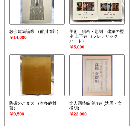
教会建築論叢
（前川道郎）
美術 絵画・彫刻・建築の歴
史 上下巻
（フレデリック・
￥14,000
ハート）
￥5,000
陶磁のこま犬
（本多静雄
文人画粋編 第4巻 (沈周・文
著）
徴明)
￥9,500
￥22,000