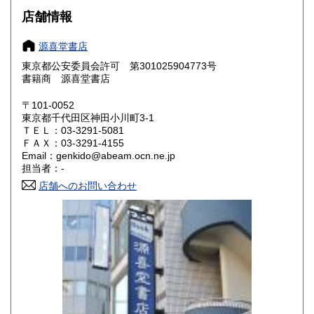
大阪府
兵庫県
1,940円
1,940円
店舗情報
奈良県
和歌山県
1,940円
1,940円
源喜堂書店
東京都公安委員会許可 第301025904773号
鳥取県
島根県
2,080円
2,080円
書籍商 源喜堂書店
岡山県
広島県
2,080円
2,080円
〒101-0052
東京都千代田区神田小川町3-1
ＴＥＬ：03-3291-5081
山口県
徳島県
2,080円
2,080円
ＦＡＸ：03-3291-4155
Email：genkido@abeam.ocn.ne.jp
香川県
愛媛県
2,080円
2,080円
担当者：-
店舗へのお問い合わせ
高知県
福岡県
2,080円
2,340円
佐賀県
長崎県
2,340円
2,340円
熊本県
大分県
2,340円
2,340円
宮崎県
鹿児島県
2,340円
2,340円
沖縄県