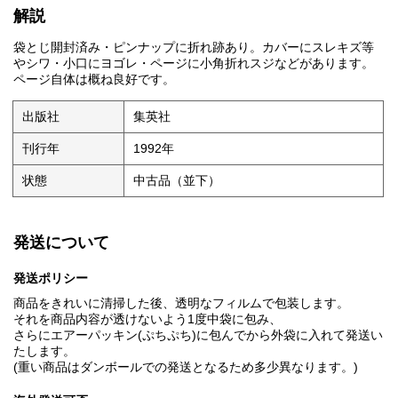
解説
袋とじ開封済み・ピンナップに折れ跡あり。カバーにスレキズ等
やシワ・小口にヨゴレ・ページに小角折れスジなどがあります。
ページ自体は概ね良好です。
出版社
集英社
刊行年
1992年
状態
中古品（並下）
発送について
発送ポリシー
商品をきれいに清掃した後、透明なフィルムで包装します。
それを商品内容が透けないよう1度中袋に包み、
さらにエアーパッキン(ぷちぷち)に包んでから外袋に入れて発送い
たします。
(重い商品はダンボールでの発送となるため多少異なります。)