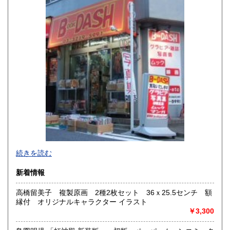
佐賀県
長崎県
600円
600円
熊本県
大分県
600円
600円
宮崎県
鹿児島県
600円
600円
沖縄県
600円
新旧女優・アイドルのグラビア、なつかしの本
続きを読む
映画・特撮、ゲーム・アニメ古漫画などの趣味本は当店にお
まかせください。
新着情報
お取り扱いは、趣味のものすべてにわたります。
高橋留美子 複製原画 2種2枚セット 36ｘ25.5センチ 額
グラビアアイドル雑誌(キャンディーズなどの昔の女優・アイ
縁付 オリジナルキャラクター イラスト
ドルも歓迎)
￥3,300
写真集・イメージビデオ(DVD)、雑誌(成人問わず)
古マンガ・アニメロマンアルバム系、イラスト集、
美少女ゲーム、プレミアゲーム、攻略本・設定資料集