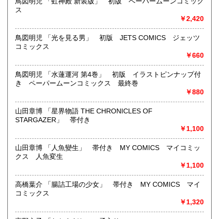
鳥図明児 「虹神殿 新装版」 初版 ペーパームーンコミック
映画パンフレット、プレミアトイ、音楽
ス
CD・ビデオ・DVD・LD
￥2,420
どんなジャンルでも買取することができます。
鳥図明児 「光を見る男」 初版 JETS COMICS ジェッツ
東京近郊出張買取していますのでお気軽にご相談ください。
コミックス
￥660
沿線名：地下鉄(三田線、新宿線、半蔵門線) JR(中央・総武
線)
鳥図明児 「水蓮運河 第4巻」 初版 イラストピンナップ付
最寄駅：神保町駅 御茶ノ水駅
き ペーパームーンコミックス 最終巻
営業時間：12:00-20:00
￥880
定休日：なし 年末は30日午後5時に閉店、年始は3日正午よ
り開店します
山田章博 「星界物語 THE CHRONICLES OF
STARGAZER」 帯付き
書籍の買取について
￥1,100
メール web@bookdash.net または専用ページでお問い合
山田章博 「人魚變生」 帯付き MY COMICS マイコミッ
わせください。
クス 人魚変生
お電話 03-3219-5991でも受け付けております。
￥1,100
お取引内容は、ご依頼されたあとの返信メールに、さらに詳
しく説明した文章をお付けしております。ご安心ください。
高橋葉介 「腸詰工場の少女」 帯付き MY COMICS マイ
コミックス
￥1,320
取り扱い分野
趣味、サブカルチャー、古書一般（その他）