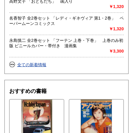
高野文子 「おともだち」 函入り
女優・アイドル・グラビア・アダルトや映画・マンガ等
￥1,320
名香智子 全2巻セット 「レディ・ギネヴィア 第1・2巻」 ペ
ーパームーンコミックス
￥1,320
永島慎二 全2巻セット 「フーテン 上巻・下巻」 上巻のみ初
版 ビニールカバー・帯付き 漫画集
￥3,300
全ての新着情報
おすすめの書籍