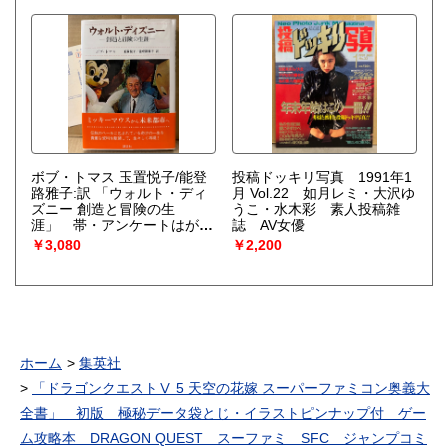
GORO特別編集 文庫写真集
（篠山紀信）
ボブ・トマス 玉置悦子/能登
投稿ドッキリ写真 1991年1
路雅子:訳 「ウォルト・ディ
月 Vol.22 如月レミ・大沢ゆ
ズニー 創造と冒険の生
うこ・水木彩 素人投稿雑
涯」 帯・アンケートはがき
誌 AV女優
付 Walt Disney ミッキー
￥3,080
￥2,200
マウス
ホーム
集英社
「ドラゴンクエストⅤ 5 天空の花嫁 スーパーファミコン奥義大
全書」 初版 極秘データ袋とじ・イラストピンナップ付 ゲー
ム攻略本 DRAGON QUEST スーファミ SFC ジャンプコミ