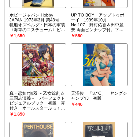
ホビージャパン Hobby
UP TO BOY アップトゥボ
JAPAN 1973年3月 第43号
ーイ 1999年10月
帆船オズベルグ・日本の軍装
No.107 野村佑香＆田中麗
〈海軍のコスチューム〉ピン
奈 両面ピンナップ付。下川
ナップ付。特集:プラ模型・
みくに・鈴木あみ・大森玲
￥1,650
￥550
ホッケウルフ作品集 ホビー
子・濱松咲・高以亜希子・大
古典派〈100年の伝統と歴史
石恵・平山綾 など。
のミニカー〉・ドイツ機の楽
しみ方 他 ホビジャ プラ
モデル スケールモデル
真・恋姫†無双 ～乙女繚乱☆
天沼俊 「37℃」 ヤングジ
三国志演義～ パーフェクト
ャンプYJ 初版
ビジュアルブック 初版 帯
￥440
付き オールスターぷっくり
シール付き エロゲ 資料集
￥1,650