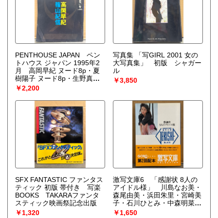
PENTHOUSE JAPAN ペン
写真集 「写GIRL 2001 女の
トハウス ジャパン 1995年2
大写真集」 初版 シャガー
月 高岡早紀 ヌード8p・夏
ル
樹陽子 ヌード8p・生野真琴
￥3,850
ヌード9p・沢木涼子 ヌード
￥2,200
8p・五十嵐紀子 ヌード4p・
上野正希子 ヌード10p・杉山
朋子 ヌード6p・相原勇 セク
シーショット6p・小谷実可子
水着4p・日系ハーフ イザベ
ラ鶴野 ヌード8p・一流企業
OLヌード 9p 他
SFX FANTASTIC ファンタス
激写文庫6 「感謝状 8人の
ティック 初版 帯付き 写楽
アイドル様」 川島なお美・
BOOKS TAKARAファンタ
森尾由美・浜田朱里・宮崎美
スティック映画祭記念出版
子・石川ひとみ・中森明菜・
松田聖子 初版 帯付き
￥1,320
￥1,650