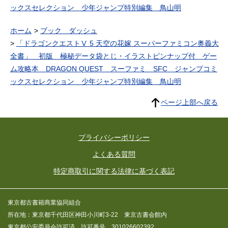
ックスセレクション 少年ジャンプ特別編集 鳥山明
ホーム
ブック ダッシュ
「ドラゴンクエストⅤ 5 天空の花嫁 スーパーファミコン奥義大
全書」 初版 極秘データ袋とじ・イラストピンナップ付 ゲー
ム攻略本 DRAGON QUEST スーファミ SFC ジャンプコミ
ックスセレクション 少年ジャンプ特別編集 鳥山明
ページ上部へ戻る
プライバシーポリシー
よくある質問
特定商取引に関する法律に基づく表記
東京都古書籍商業協同組合
所在地：東京都千代田区神田小川町3-22 東京古書会館内
東京都公安委員会許可済 許可番号 301026602392