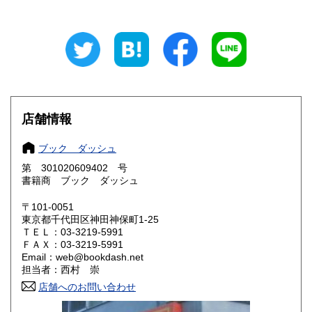
山梨県
長野県
600円
600円
岐阜県
静岡県
600円
600円
愛知県
三重県
600円
600円
滋賀県
京都府
600円
600円
店舗情報
大阪府
兵庫県
600円
600円
ブック ダッシュ
奈良県
和歌山県
600円
600円
第 301020609402 号
書籍商 ブック ダッシュ
鳥取県
島根県
600円
600円
〒101-0051
岡山県
広島県
600円
600円
東京都千代田区神田神保町1-25
ＴＥＬ：03-3219-5991
ＦＡＸ：03-3219-5991
山口県
徳島県
600円
600円
Email：web@bookdash.net
担当者：西村 崇
香川県
愛媛県
600円
600円
店舗へのお問い合わせ
高知県
福岡県
600円
600円