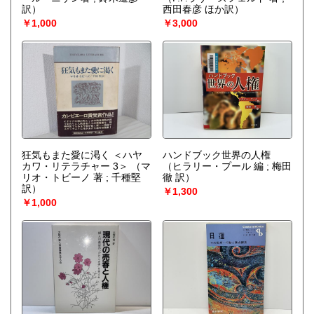
訳）
西田春彦 ほか訳）
￥1,000
￥3,000
狂気もまた愛に渇く ＜ハヤ
ハンドブック世界の人権
カワ・リテラチャー 3＞
（マ
（ヒラリー・プール 編 ; 梅田
リオ・トビーノ 著 ; 千種堅
徹 訳）
訳）
￥1,300
￥1,000