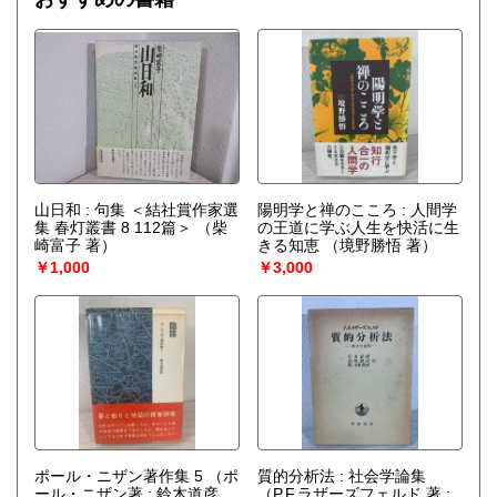
山日和 : 句集 ＜結社賞作家選
陽明学と禅のこころ : 人間学
集 春灯叢書 8 112篇＞
（柴
の王道に学ぶ人生を快活に生
崎富子 著）
きる知恵
（境野勝悟 著）
￥1,000
￥3,000
ポール・ニザン著作集 5
（ポ
質的分析法 : 社会学論集
ール・ニザン著 ; 鈴木道彦
（P.F.ラザーズフェルド 著 ;