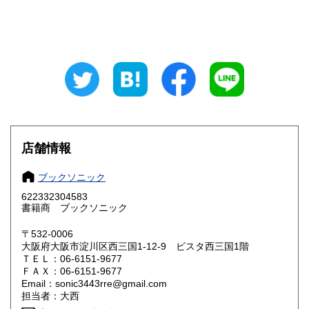
栃木県
群馬県
185円
185円
埼玉県
千葉県
185円
185円
東京都
神奈川県
185円
185円
新潟県
富山県
185円
185円
石川県
福井県
185円
185円
店舗情報
山梨県
長野県
185円
185円
ブックソニック
岐阜県
静岡県
622332304583
185円
185円
書籍商 ブックソニック
愛知県
三重県
185円
185円
〒532-0006
大阪府大阪市淀川区西三国1-12-9 ビスタ西三国1階
滋賀県
京都府
185円
185円
ＴＥＬ：06-6151-9677
ＦＡＸ：06-6151-9677
Email：sonic3443rre@gmail.com
大阪府
兵庫県
185円
185円
担当者：大西