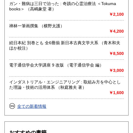
ガン・難病は三日で治った : 奇蹟の心霊治療法 ＜Tokuma
books＞ （高嶋象堂 著）
￥2,100
禅林一筆画撰集 （横野太護）
￥4,200
続日本紀 別巻とも 全6冊揃 新日本古典文学大系 （青木和夫
ほか校注）
￥8,500
電子通信学会大学講座 9 改版 （電子通信学会 編）
￥3,000
インダストリアル・エンジニアリング : 取組み方を中心とし
た理論・技術の活用体系 （秋庭雅夫 著）
￥1,600
全ての新着情報
おすすめの書籍