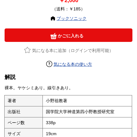
￥2,000
（送料：￥185）
ブックソニック
かごに入れる
気になる本に追加（ログインで利用可能）
気になる本の使い方
解説
裸本。ヤケシミあり。線引きあり。
著者
小野祖教著
出版社
国学院大学神道第四小野教授研究室
ページ数
338p
サイズ
19cm