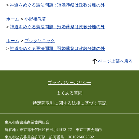
神道をめぐる憲法問題 : 冠婚葬祭は政教分離の外
ホーム
小野祖教著
神道をめぐる憲法問題 : 冠婚葬祭は政教分離の外
ホーム
ブックソニック
神道をめぐる憲法問題 : 冠婚葬祭は政教分離の外
ページ上部へ戻る
プライバシーポリシー
よくある質問
特定商取引に関する法律に基づく表記
東京都古書籍商業協同組合
所在地：東京都千代田区神田小川町3-22 東京古書会館内
東京都公安委員会許可済 許可番号 301026602392