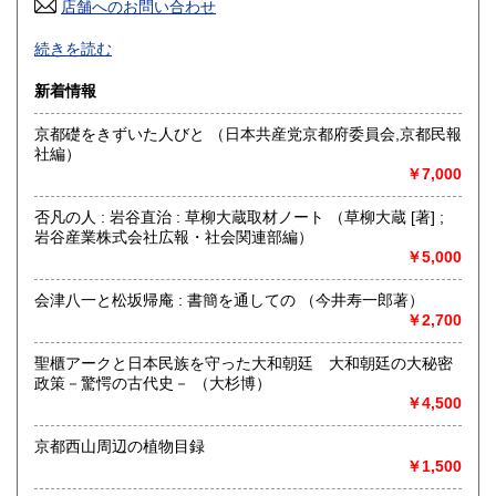
奈良県
店舗へのお問い合わせ
和歌山県
185円
185円
-
続きを読む
鳥取県
島根県
185円
185円
沿線名：地下鉄御堂筋線
新着情報
最寄駅：東三国駅
岡山県
広島県
185円
185円
営業時間：-
京都礎をきずいた人びと （日本共産党京都府委員会,京都民報
定休日：-
山口県
徳島県
社編）
185円
185円
￥7,000
書籍の買取について
香川県
愛媛県
185円
185円
関西一円、出張買取り致しますのでお気軽にお問い合わせく
否凡の人 : 岩谷直治 : 草柳大蔵取材ノート （草柳大蔵 [著] ;
ださい。
岩谷産業株式会社広報・社会関連部編）
高知県
福岡県
185円
185円
￥5,000
買い取りダイヤル 06-6151-9677 (9時～20時)
佐賀県
長崎県
185円
185円
会津八一と松坂帰庵 : 書簡を通しての （今井寿一郎著）
￥2,700
取り扱い分野
熊本県
大分県
185円
185円
哲学宗教、歴史、社会科学、自然科学、国語国文、外国文
聖櫃アークと日本民族を守った大和朝廷 大和朝廷の大秘密
学、近代文献、趣味、サブカルチャー、古書一般（その他）
政策－驚愕の古代史－ （大杉博）
宮崎県
鹿児島県
心理学 オカルト 成人誌
185円
185円
￥4,500
沖縄県
185円
京都西山周辺の植物目録
￥1,500