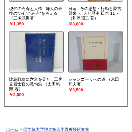
現代の売春と人権 : 婦人の最
日蓮 : その思想・行動と蒙古
後の"かけこみ寺"を考える
襲来 ＜ 人と歴史 日本 11＞
（三塚武男著）
（川添昭二 著）
￥1,350
￥3,000
比島戦線に六道を見た : 工兵
シャンゴーリへの道
（米田
見習士官の戦句集
（太田悠
和夫著）
照 著）
￥3,500
￥2,000
ホーム
国学院大学神道第四小野教授研究室