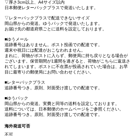
▽厚さ3cm以上、A4サイズ以内
日本郵便レターパックプラスで発送いたします。
▽レターパックプラスで配送できないサイズ
岡山県からの発送。ゆうパックで発送いたします。
お届け先の都道府県ごとに送料を設定しております。
■ゆうメール
追跡番号はありません。ポスト投函での配達です。
週末や祝日には配達がおこなわれません。
まれに、荷物がポストに入らず、郵便局に持ち戻りとなる場合が
ございます。保管期間が1週間を過ぎると、荷物がこちらに返送さ
れてしまいます。ポストに不在票が投函されていた場合は、お早
目に最寄りの郵便局にお問い合わせください。
■レターパックプラス
追跡番号つき。原則、対面受け渡しでの配達です。
■ゆうパック
岡山県からの発送。実費と同等の送料を設定しております。
送料については、日本郵便のホームページをご参照ください。
追跡番号つき。原則、対面受け渡しでの配達です。
海外発送可否
不可