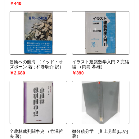
￥440
冒険への航海
（ドッド・オ
イラスト建築数学入門 2 完結
ズボーン 著 ; 和巻耿介 訳）
編
（岡島 孝雄）
￥2,680
￥390
全農林裁判闘争史
（竹澤哲
微分積分学
（川上芳郎[ほか]
夫 著）
著）