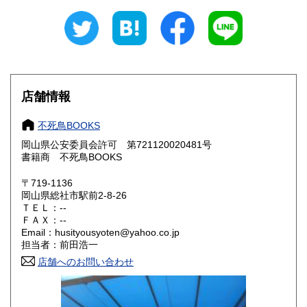
新潟県
富山県
1,300円
1,200円
石川県
福井県
1,200円
1,200円
山梨県
長野県
1,300円
1,300円
店舗情報
岐阜県
静岡県
1,200円
1,200円
不死鳥BOOKS
愛知県
三重県
1,200円
1,200円
岡山県公安委員会許可 第721120020481号
書籍商 不死鳥BOOKS
滋賀県
京都府
1,100円
1,100円
〒719-1136
岡山県総社市駅前2-8-26
大阪府
兵庫県
1,100円
1,100円
ＴＥＬ：--
ＦＡＸ：--
奈良県
和歌山県
1,100円
1,100円
Email：husityousyoten@yahoo.co.jp
担当者：前田浩一
鳥取県
島根県
1,100円
1,100円
店舗へのお問い合わせ
岡山県
広島県
1,100円
1,100円