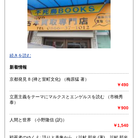
山口県
徳島県
1,100円
1,100円
香川県
愛媛県
1,100円
1,100円
高知県
福岡県
1,100円
1,100円
佐賀県
長崎県
1,100円
1,100円
不死鳥BOOKSでは、書籍だけでなくCD、DVD、レコード、
続きを読む
熊本県
大分県
ゲーム、おもちゃ、骨董品まであらゆるものの買い取りがで
1,100円
1,100円
きます。店主が、日本全国買取にお伺いいたします。お気軽
新着情報
にお問い合わせください。出張費は、無料です。
宮崎県
鹿児島県
1,100円
1,100円
京都発見 8 (禅と室町文化) （梅原猛 著）
沿線名：伯備線・桃太郎線(吉備線)
沖縄県
￥490
1,500円
最寄駅：総社駅
営業時間：9時から17時
立憲主義をテーマにマルクスとエンゲルスを読む （市橋秀
定休日：年中無休
泰）
￥900
書籍の買取について
不死鳥BOOKSでは、書籍だけでなくCD、DVD、レコード、
人間と世界 （小野隆信 (訳)）
ゲーム、おもちゃ、骨董品まであらゆるものの買い取りがで
￥1,540
きます。店主が、日本全国買取にお伺いいたします。お気軽
にお問い合わせください。出張費は、無料です。
戦死者のゆくえ: 語りと表象から （川村 邦光 (著)、川村 邦光