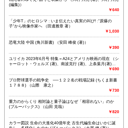
(編集)）
￥640
取り扱い分野
哲学宗教、歴史、社会科学、自然科学、美術工芸、趣味、外
「少年T」のヒロシマ : いま伝えたい真実の叫び! :”原爆の
国書、サブカルチャー、古書一般（その他）
子”から映像作家へ （田邊雅章 著）
オールジャンル
￥1,030
恐竜大陸 中国 (角川新書) （安田 峰俊 (著)）
￥390
ユリイカ 2023年6月号 特集＝A24とアメリカ映画の現在 （シ
ャーロット・ウェルズ (著)、南波克行 (著)、上条葉月(著)、
五所純子 (著)）
￥690
プロ野球選手の戦争史 ──１２２名の戦場記録 (ちくま新書
１７８８) （山際 康之）
￥730
重力のからくり 相対論と量子論はなぜ「相容れない」のか
(ブルーバックス) （山田 克哉）
￥820
カラー図説 生命の大進化40億年史 古生代編生命はいかに誕
生し、多様化したのか (ブルーバックス) （土屋 健 (著)）