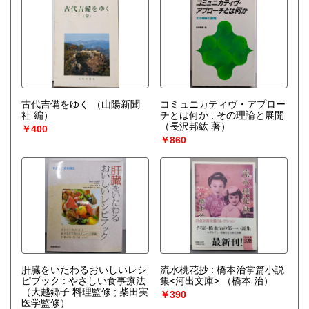
古代吉備をゆく
（山陽新聞
コミュニカティヴ・アプロー
社 編）
チとは何か : その理論と展開
（長沢邦紘 著）
￥400
￥860
肝臓をいたわるおいしいレシ
流水桃花抄 : 橋本治掌篇小説
ピブック : やさしい食事療法
集<河出文庫>
（橋本 治）
（大越郷子 料理監修 ; 柴田実
￥390
医学監修）