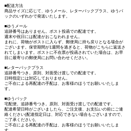
■配送方法
商品サイズに応じて、ゆうメール、レターパックプラス、ゆうパ
ックのいずれかで発送いたします。
■ゆうメール
追跡番号はありません。ポスト投函での配達です。
週末や祝日には配達がおこなわれません。
まれに、荷物がポストに入らず、郵便局に持ち戻りとなる場合が
ございます。保管期間が1週間を過ぎると、荷物がこちらに返送さ
れてしまいます。ポストに不在票が投函されていた場合は、お早
目に最寄りの郵便局にお問い合わせください。
■レターパックプラス
追跡番号つき。原則、対面受け渡しでの配達です。
日時指定には対応しておりません。
ご不在による再配達の手配は、お客様のほうでお願いいたしま
す。
■ゆうパック
宅配便。追跡番号つき。原則、対面受け渡しでの配達です。
配達希望日時がございましたら、ご注文後、お支払いの前にご連
絡ください(配達指定日は、対応できない場合もございますので、
ご了承ください)。
ご不在による再配達の手配は、お客様のほうでお願いいたしま
す。